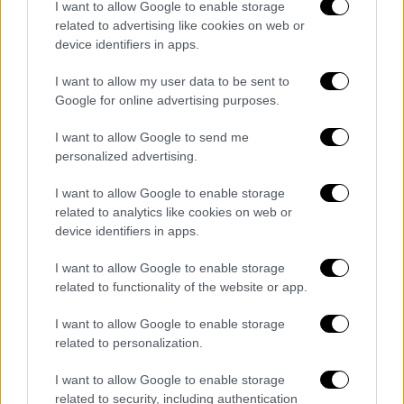
I want to allow Google to enable storage
ανολοκλήρωτης
μεταβίβασης
,
related to advertising like cookies on web or
παράδοσης για
ανακύκλωση
και κάθε
device identifiers in apps.
άλλης περίπτωσης όπου ο ιδιοκτήτης ή
I want to allow my user data to be sent to
κάτοχος του οχήματος δεν έχει στην
Google for online advertising purposes.
κατοχή του είτε το όχημα είτε τα
στοιχεία κυκλοφορίας του
I want to allow Google to send me
αποβιώσαντος ιδιοκτήτη
personalized advertising.
δηλώνεται εφεξής:
I want to allow Google to enable storage
related to analytics like cookies on web or
χωρίς να κατατίθενται στην ΑΑΔΕ
device identifiers in apps.
στοιχεία κυκλοφορίας (άδεια και
I want to allow Google to enable storage
πινακίδες αριθμού κυκλοφορίας),
related to functionality of the website or app.
μέσω της ψηφιακής εφαρμογής «Τα
I want to allow Google to enable storage
Αιτήματά μου» στην ψηφιακή πύλη
related to personalization.
myAADE, στη διαδρομή Τα Αιτήματά μου
> Νέο Αίτημα > Φορολογία > Αυτοκίνητα
I want to allow Google to enable storage
> Ακινησία λόγω κλοπής, κ.λπ. ή θανάτου
related to security, including authentication