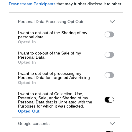
Γιώργου Πιτσιλή, η θέση σε ακινησία
Downstream Participants
that may further disclose it to other
οχημάτων:
third parties.
Please note that this website/app uses one or more Google
Personal Data Processing Opt Outs
ΔΙΑΒΑΣΤΕ ΕΠΙΣΗΣ
services and may gather and store information including but
not limited to your visit or usage behaviour. You may click to
I want to opt-out of the Sharing of my
personal data.
grant or deny consent to Google and its third-party tags to
Ελλάδα
|
15.11.2024 07:34
Opted In
use your data for below specified purposes in below Google
Σε ισχύ κυκλοφοριακές ρυθμίσεις
consent section.
I want to opt-out of the Sale of my
στο κέντρο της Αθήνας - Ποιοι δρόμοι
Personal Data.
είναι κλειστοί λόγω Πολυτεχνείου
Opted In
I want to opt-out of processing my
Personal Data for Targeted Advertising.
Opted In
λόγω
κλοπής
ή
υπεξαίρεσης
οχήματος,
I want to opt-out of Collection, Use,
Retention, Sale, and/or Sharing of my
κυκλοφορίας στο
εξωτερικό
,
Personal Data that Is Unrelated with the
κατάσχεσης
ή
περισυλλογής
ή
Purposes for which it was collected.
Opted Out
αφαίρεσης
των στοιχείων κυκλοφορίας
του από δημόσια αρχή, ολοσχερούς
Google consents
καταστροφής
,
πλειστηριασμού,