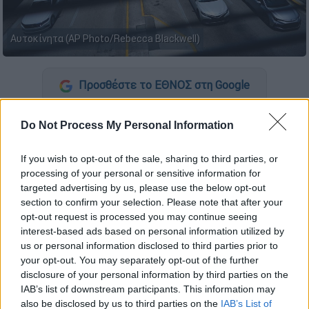
Αυτοκίνητα (AP Photo/Rebecca Blackwell)
Προσθέστε το ΕΘΝΟΣ στη Google
Ψηφιακά
και χωρίς να απαιτείται η
Do Not Process My Personal Information
προσκόμιση άδειας και πινακίδων γίνεται
από σήμερα, 15 Νοεμβρίου, η
ακινησία
If you wish to opt-out of the sale, sharing to third parties, or
processing of your personal or sensitive information for
οχημάτων
λόγω
κλοπής
,
υπεξαίρεσης
ή
targeted advertising by us, please use the below opt-out
ανωτέρας βίας
, καθώς και η ακινησία
section to confirm your selection. Please note that after your
οχημάτων που ανήκουν σε
αποβιώσαντες
opt-out request is processed you may continue seeing
ιδιοκτήτες.
interest-based ads based on personal information utilized by
us or personal information disclosed to third parties prior to
Ειδικότερα, με κοινή απόφαση του υπουργού
your opt-out. You may separately opt-out of the further
disclosure of your personal information by third parties on the
Ψηφιακής Διακυβέρνησης Δημήτρη
IAB’s list of downstream participants. This information may
Παπαστεργίου και του Διοικητή της ΑΑΔΕ,
also be disclosed by us to third parties on the
IAB’s List of