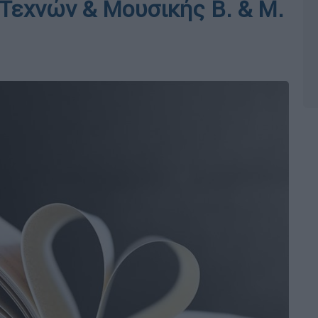
 Τεχνών & Μουσικής Β. & Μ.