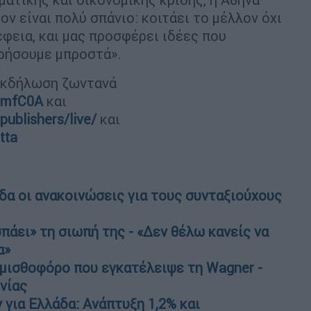
ν είναι πολύ σπάνιο: κοιτάει το μέλλον όχι
φεια, και μας προσφέρει ιδέες που
ωρήσουμε μπροστά».
εκδήλωση ζωντανά
ilmfC0A
και
ublishers/live/
και
tta
α οι ανακοινώσεις για τους συνταξιούχους
πάει» τη σιωπή της - «Δεν θέλω κανείς να
α»
μισθοφόρο που εγκατέλειψε τη Wagner -
νίας
 για Ελλάδα: Ανάπτυξη 1,2% και