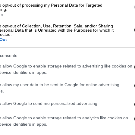
to opt-out of processing my Personal Data for Targeted
ing.
In
o opt-out of Collection, Use, Retention, Sale, and/or Sharing
ersonal Data that Is Unrelated with the Purposes for which it
ο Αριστερά-Δεξιά απεικονίζουν μια νέα
lected.
Out
 τον πολιτικό ανταγωνισμό στον χώρο του
αλλαγές στο πολιτικό σύστημα. Οι ιδέες
consents
o allow Google to enable storage related to advertising like cookies on
 μερικά ψήγματα αυτών των νέων ιδεών που
evice identifiers in apps.
αναπροσδιορισμό και αναθεώρηση με βάση
χής. Τίποτε δεν είναι σταθερό, όλα είναι
o allow my user data to be sent to Google for online advertising
s.
εν είναι πια η εποχή των δεδομένων, αλλά
δομένα.
to allow Google to send me personalized advertising.
σιας οικονομικής στο Πολυτεχνείο του
o allow Google to enable storage related to analytics like cookies on
ρητηρίου Ελληνικής & Ευρωπαϊκής
evice identifiers in apps.