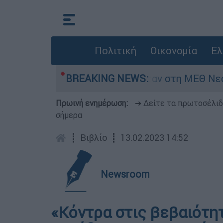
Πολιτική
Οικονομία
Ελ
 8 ημερών - Νοσηλευόταν στη ΜΕΘ Νεογνών
BREAKING NEWS:
Πρωινή ενημέρωση:
➔ Δείτε τα πρωτοσέλι
σήμερα
┋
Βιβλίο
┋
13.02.2023 14:52
Newsroom
«Κόντρα στις βεβαιότη