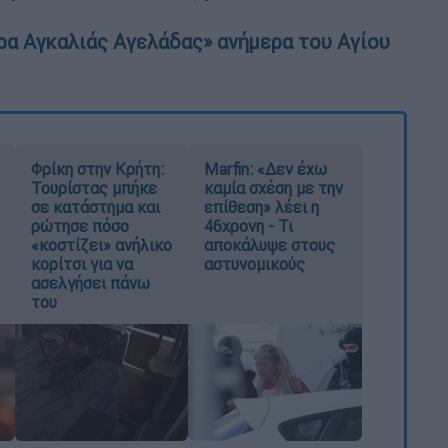
έρα Αγκαλιάς Αγελάδας» ανήμερα του Αγίου
Φρίκη στην Κρήτη:
Marfin: «Δεν έχω
Τουρίστας μπήκε
καμία σχέση με την
σε κατάστημα και
επίθεση» λέει η
ρώτησε πόσο
46χρονη - Τι
«κοστίζει» ανήλικο
αποκάλυψε στους
κορίτσι για να
αστυνομικούς
ασελγήσει πάνω
του