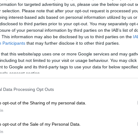
ράφος, συγγραφέας, εκδότης του Βήματος
formation for targeted advertising by us, please use the below opt-out s
r selection. Please note that after your opt-out request is processed y
eing interest-based ads based on personal information utilized by us or
ου ΟΠΑ, Υφυπουργός Κοινωνικής
disclosed to third parties prior to your opt-out. You may separately opt-
losure of your personal information by third parties on the IAB’s list of
ς, συγγραφέας
. This information may also be disclosed by us to third parties on the
IA
Participants
that may further disclose it to other third parties.
 Δρέττα
. Τη συζήτηση θα συντονίσει ο
 that this website/app uses one or more Google services and may gath
αλκανικών Σπουδών, εκδότης, συγγραφέας.
including but not limited to your visit or usage behaviour. You may click 
 to Google and its third-party tags to use your data for below specifi
ogle consent section.
l Data Processing Opt Outs
o opt-out of the Sharing of my personal data.
In
o opt-out of the Sale of my Personal Data.
In