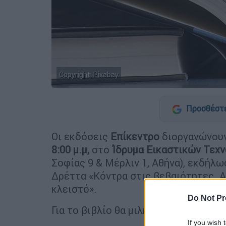
Copyright: Pixabay
Προσθέστε
Οι εκδόσεις
Επίκεντρο
διοργανώνου
8:00 μ.μ,
στο
Ίδρυμα Εικαστικών Τεχ
Σοφίας 9 & Μέρλιν 1, Αθήνα), εκδήλ
Δρέττα «Κόντρα στις βεβαιότητες. Απ
κλειστό».
Do Not Pr
Για το βιβλίο θα μιλήσουν :
If you wish 