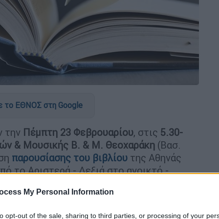
 το ΕΘΝΟΣ στη Google
ν την
Πέμπτη 23 Φεβρουαρίου
, στις
5.30-
νών & Μουσικής Β. & Μ. Θεοχαράκη
(Βασ.
ωση
παρουσίασης του βιβλίου
της Αθηνάς
ό το Αριστερά - Δεξιά στο ανοικτό -
ocess My Personal Information
to opt-out of the sale, sharing to third parties, or processing of your per