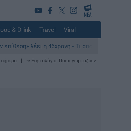
ood & Drink
Travel
Viral
» λέει η 46χρονη - Τι αποκάλυψε στους αστυνομι
 σήμερα
|
➔ Εορτολόγιο: Ποιοι γιορτάζουν