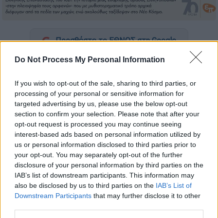
Προσθέστε το ΕΘΝΟΣ στη Google
Do Not Process My Personal Information
Το νέο του
βιβλίο
«Τα ορφανά ελληνόπουλα
του 1821-Μια ιστορία για την παλιγγενεσία
If you wish to opt-out of the sale, sharing to third parties, or
και τον αμερικανικό φιλελληνισμό»
processing of your personal or sensitive information for
παρουσιάζει στην 19η Διεθνή Έκθεση
targeted advertising by us, please use the below opt-out
section to confirm your selection. Please note that after your
Βιβλίου Θεσσαλονίκης ο καθηγητής
opt-out request is processed you may continue seeing
Νεότερης και Σύγχρονης Ιστορίας του ΑΠΘ
interest-based ads based on personal information utilized by
Ιάκωβος Μιχαηλίδης
. Εκτός από τον
us or personal information disclosed to third parties prior to
συγγραφέα, για το βιβλίο θα μιλήσουν την
your opt-out. You may separately opt-out of the further
disclosure of your personal information by third parties on the
Παρασκευή (5/5) στο Περίπτερο 15
IAB’s list of downstream participants. This information may
(αίθουσας ΕΙΠ) της ΔΕΘ και οι
καθηγητές
also be disclosed by us to third parties on the
IAB’s List of
του ΑΠΘ Γιώργος Αντωνίου και Κυριάκος
Downstream Participants
that may further disclose it to other
Χατζηκυριακίδης
.
third parties.