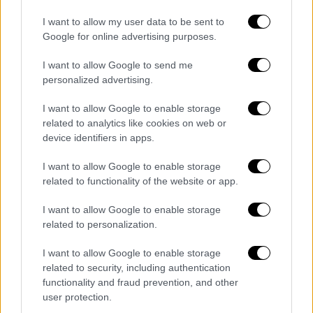
τη φιλόξενη ανατολική ακτή των ΗΠΑ και τα
εμβληματικά φιλελεύθερα εκπαιδευτικά
I want to allow my user data to be sent to
ιδρύματά της, το Amherst College, τα
Google for online advertising purposes.
Πανεπιστήμια του Harvard και του Yale, όπου
I want to allow Google to send me
κυρίως εγκαταστάθηκαν.
personalized advertising.
Τα ορφανά Ελληνόπουλα, που μεταφέρθηκαν
I want to allow Google to enable storage
στις ΗΠΑ, δεν ξέχασαν την καταγωγή τους
related to analytics like cookies on web or
ούτε απώλεσαν την ελληνική ταυτότητά
device identifiers in apps.
τους. Αντίθετα, την εμπλούτισαν με τις
I want to allow Google to enable storage
φιλελεύθερες παραδοσιακές αμερικανικές
related to functionality of the website or app.
αξίες, βρίσκοντας θαλπωρή και υποστήριξη
από φιλάνθρωπες οικογένειες Αμερικανών.
I want to allow Google to enable storage
related to personalization.
Εξελίχθηκαν έτσι σε συνδετικούς κρίκους
ανάμεσα σε δύο έθνη, το ελληνικό και το
I want to allow Google to enable storage
αμερικανικό. Ένα συγκλονιστικό βιβλίο για
related to security, including authentication
την παραγνωρισμένη, ανθρώπινη πλευρά της
functionality and fraud prevention, and other
user protection.
Ελληνικής Επανάστασης.