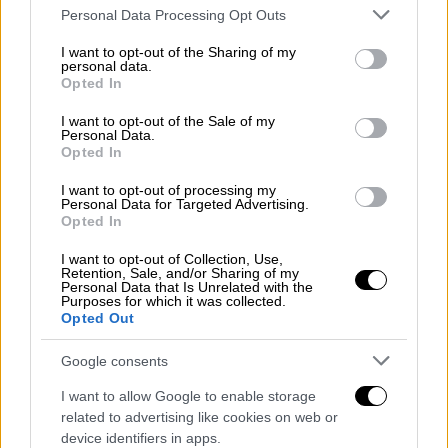
Please note that this website/app uses one or more Google
Το βιβλίο αυτό είναι το απόσταγμα
Personal Data Processing Opt Outs
services and may gather and store information including but
συστηματικής ενασχόλησης του καθηγητή
not limited to your visit or usage behaviour. You may click to
I want to opt-out of the Sharing of my
του ΑΠΘ με την Ελληνική Επανάσταση για
personal data.
grant or deny consent to Google and its third-party tags to
Opted In
περίπου δεκαπέντε χρόνια. Αφορά μία από
use your data for below specified purposes in below Google
consent section.
τις πιο συγκινητικές κοινωνικές πτυχές της,
I want to opt-out of the Sale of my
Personal Data.
την ιστορία μιας ευάριθμης ομάδας
Opted In
Ελληνόπουλων -στην πλειοψηφία τους
I want to opt-out of processing my
ορφανών- που με μυθιστορηματικό τρόπο
Personal Data for Targeted Advertising.
Opted In
αρχικά διέφυγαν από τα πεδία των μαχών,
ενώ ακολούθως ταξίδεψαν στο Νέο Κόσμο.
I want to opt-out of Collection, Use,
Retention, Sale, and/or Sharing of my
Personal Data that Is Unrelated with the
Πρόκειται για ένα συναρπαστικό οδοιπορικό
Purposes for which it was collected.
σε κάποιους από τους ιερούς τόπους του
Opted Out
Αγώνα, τη Χίο, τη Νάουσα, τα Ψαρά, το
Google consents
Μεσολόγγι, περιοχές από τις οποίες
κατεξοχήν κατάγονταν τα ορφανά της
I want to allow Google to enable storage
related to advertising like cookies on web or
Επανάστασης. Και από εκεί στη νέα πατρίδα,
device identifiers in apps.