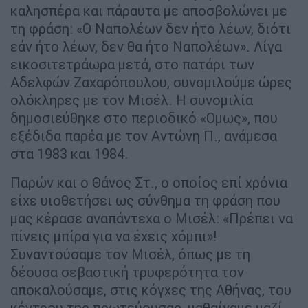
καλησπέρα και πάραυτα µε αποσβολώνει µε
τη φράση: «Ο Ναπολέων δεν ήτο λέων, διότι
εάν ήτο λέων, δεν θα ήτο Ναπολέων». Λίγα
εικοσιτετράωρα µετά, στο πατάρι των
Αδελφών Ζαχαρόπουλου, συνοµιλούµε ώρες
ολόκληρες µε τον Μισέλ. Η συνοµιλία
δηµοσιεύθηκε στο περιοδικό «Οµως», που
εξέδιδα παρέα µε τον Αντώνη Π., ανάµεσα
στα 1983 και 1984.
Παρών και ο Θάνος Στ., ο οποίος επί χρόνια
είχε υιοθετήσει ως σύνθηµα τη φράση που
µας κέρασε αναπάντεχα ο Μισέλ: «Πρέπει να
πίνεις µπίρα για να έχεις χόµπι»!
Συναντούσαµε τον Μισέλ, όπως µε τη
δέουσα σεβαστική τρυφερότητα τον
αποκαλούσαµε, στις κόγχες της Αθήνας, του
κέντρου της πρωτεύουσας, µαθαίναµε µαζί