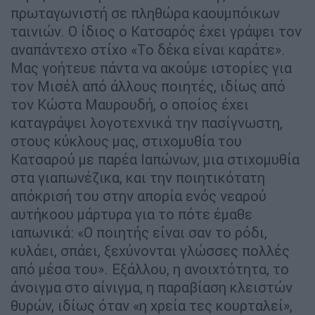
πρωταγωνιστή σε πληθώρα καουµπόικων
ταινιών. Ο ίδιος ο Κατσαρός έχει γράψει τον
αναπάντεχο στίχο «Το δέκα είναι καράτε».
Μας γοήτευε πάντα να ακούµε ιστορίες για
τον Μισέλ από άλλους ποιητές, ιδίως από
τον Κώστα Μαυρουδή, ο οποίος έχει
καταγράψει λογοτεχνικά την πασίγνωστη,
στους κύκλους µας, στιχοµυθία του
Κατσαρού µε παρέα Ιαπώνων, µια στιχοµυθία
στα γιαπωνέζικα, και την ποιητικότατη
απόκρισή του στην απορία ενός νεαρού
αυτήκοου µάρτυρα για το πότε έµαθε
ιαπωνικά: «Ο ποιητής είναι σαν το ρόδι,
κυλάει, σπάει, ξεχύνονται γλώσσες πολλές
από µέσα του». Εξάλλου, η ανοιχτότητα, το
άνοιγµα στο αίνιγµα, η παραβίαση κλειστών
θυρών, ιδίως όταν «η χρεία τες κουρταλεί»,