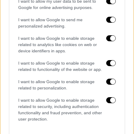
κακή πλευρά της Ιστορίας», και οι αντάρτες
I want to allow my user data to be sent to
της καθηµερινής ζωής. Μαθαίναµε πώς
Google for online advertising purposes.
ελίχθηκε στις ναρκοθετηµένες ζώνες της
I want to allow Google to send me
καθηµερινότητας και της Ιστορίας, πώς δεν
personalized advertising.
ενέδωσε ποτέ στη σύµβαση και στον
συµβιβασµό, πώς βρήκε τρόπους να
I want to allow Google to enable storage
related to analytics like cookies on web or
οργανώσει ένα δικό του, αυτοσχέδιο σύµπαν,
device identifiers in apps.
να συγκροτήσει έναν δικό του ποιητικό
κόσµο. Μαθαίναµε ότι, όπως σηµειώνει ο
I want to allow Google to enable storage
γιος του, ο Στάθης Κατσαρός, «εκδίδει ένα
related to functionality of the website or app.
από τα πρώ τα αθλητικά περιοδικά , που
I want to allow Google to enable storage
κλείνει έπειτα από τρεις εβδοµάδες, λόγω
related to personalization.
έλλειψης... αγοραστικού κοινού.
I want to allow Google to enable storage
Συµµετέ χει στο γύ ρισµα κινηµατογραφική ς
related to security, including authentication
functionality and fraud prevention, and other
ταινία ς, που µέ νει στα κουτιά ανεµφά νιστη
user protection.
και βγά ζει µεροκάµατο παίζοντας ρό λους
κοµπά ρσου σε ελληνικέ ς ταινί ες. Μπορεί