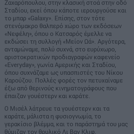
Ζαχαρόπουλου, στην κλασική στοά στην οδό
Σταδίου, εκεί όπου κάποτε ιερουργούσε και
το µπαρ «Galaxy». Επίσης, στον τότε
στενόµακρο θαλπερό χώρο των εκδόσεων
«Νεφέλη», όπου ο Κατσαρός έµελλε να
εκδώσει τη συλλογή «Μείον Ωά». Αργότερα,
ανταµώναµε, πολύ συχνά, στο ευρύχωρο,
αριστοκρατικών προδιαγραφών καφενείο
«Everyday», γωνία Αµερικής και Σταδίου,
όπου συχνάζαµε ως υπασπιστές του Νίκου
Καρούζου. Πολλές φορές τον πετυχαίναµε
έξω από θερινούς κινηµατογράφους που
έπαιζαν γουέστερν και καράτε.
Ο Μισέλ λάτρευε τα γουέστερν και τα
καράτε, µάλιστα η φυσιογνωµία, το
γερακίσιο βλέµµα, και το παράστηµά του µας
θύµιζαν τον θρυλικό Λι Βαν Κλιφ,