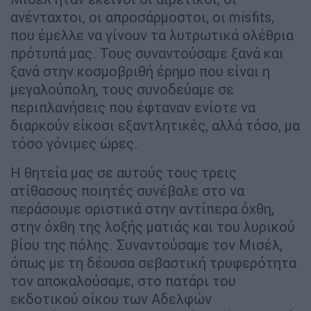
ανένταχτοι, οι απροσάρµοστοι, οι misfits,
που έµελλε να γίνουν τα λυτρωτικά ολέθρια
πρότυπά µας. Τους συναντούσαµε ξανά και
ξανά στην κοσµοβριθή έρηµο που είναι η
µεγαλούπολη, τους συνοδεύαµε σε
περιπλανήσεις που έφταναν ενίοτε να
διαρκούν είκοσι εξαντλητικές, αλλά τόσο, µα
τόσο γόνιµες ώρες.
Η θητεία µας σε αυτούς τους τρεις
ατίθασους ποιητές συνέβαλε στο να
περάσουµε οριστικά στην αντίπερα όχθη,
στην όχθη της λοξής µατιάς και του λυρικού
βίου της πόλης. Συναντούσαµε τον Μισέλ,
όπως µε τη δέουσα σεβαστική τρυφερότητα
τον αποκαλούσαµε, στο πατάρι του
εκδοτικού οίκου των Αδελφών