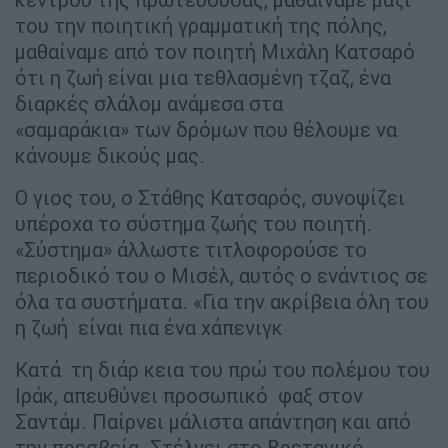
του την ποιητική γραµµατική της πόλης,
µαθαίναµε από τον ποιητή Μιχάλη Κατσαρό
ότι η ζωή είναι µια τεθλασµένη τζαζ, ένα
διαρκές σλάλοµ ανάµεσα στα
«σαµαράκια» των δρόµων που θέλουµε να
κάνουµε δικούς µας.
Ο γιος του, ο Στάθης Κατσαρός, συνοψίζει
υπέροχα το σύστηµα ζωής του ποιητή.
«Σύστηµα» άλλωστε τιτλοφορούσε το
περιοδικό του ο Μισέλ, αυτός ο ενάντιος σε
όλα τα συστήµατα. «Για την ακρίβεια όλη του
η ζωή είναι πια ένα χάπενιγκ
Κατά τη διάρ κεια του πρώ του πολέµου του
Ιράκ, απευθύνει προσωπικό φαξ στον
Σαντάµ. Παίρνει µάλιστα απάντηση και από
την πρεσβεία. Στέλνει στο Βρετανικό