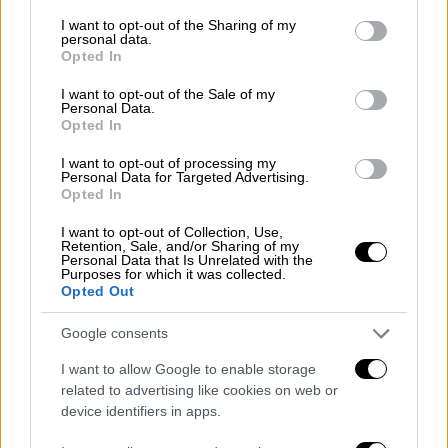
services and may gather and store information including but
ούτε καν στη µελαγχολία, αυτός ο ποιητής
not limited to your visit or usage behaviour. You may click to
I want to opt-out of the Sharing of my
personal data.
που τόσο αδικήθηκε, τόσο λοιδορήθηκε,
grant or deny consent to Google and its third-party tags to
Opted In
τόσο παραµερίστηκε, τόσο αποµονώθηκε.
use your data for below specified purposes in below Google
consent section.
Αλλά και τόσο αγαπήθηκε. Ιδίως από µια
I want to opt-out of the Sale of my
Personal Data.
πιτσιρικαρία επηρµένη, ναι, επηρµένη, γιατί
Opted In
έριξε τη ζαριά της ποίησης, πόνταρε στην
I want to opt-out of processing my
έσω ελευθερία που θέλει και ποθεί να γίνει
Personal Data for Targeted Advertising.
Opted In
γενικευµένη ελευθερία, να επεκταθεί από το
ελεύθερο εγώ στο ακόµα πιο ελεύθερο
I want to opt-out of Collection, Use,
Retention, Sale, and/or Sharing of my
εµείς, και, το δίχως άλλο, να τιµήσει
Personal Data that Is Unrelated with the
εκείνους που, µε κίνδυνο της ζωής του, µε
Purposes for which it was collected.
Opted Out
µατωµένο τίµηµα, τίµησαν µια τέτοιαν
ελευθερία.
Google consents
Συναντούσαµε τον Μισέλ πάντα στη
I want to allow Google to enable storage
related to advertising like cookies on web or
φωτεινή γωνιά της ανταρσίας, στα στέκια
device identifiers in apps.
όπου στήνουν την αυλή τους το Αρνητικό, «η