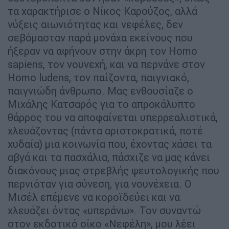
τα χαρακτήρισε ο Νίκος Καρούζος, αλλά
νύξεις αιωνιότητας και νεφέλες, δεν
σεβόµασταν παρά µονάχα εκείνους που
ήξεραν να αφήνουν στην άκρη τον Ηomo
sapiens, τον νουνεχή, και να περνάνε στον
Ηomo ludens, τον παίζοντα, παιγνιακό,
παιγνιώδη άνθρωπο. Μας ενθουσίαζε ο
Μιχάλης Κατσαρός για το απροκάλυπτο
θάρρος του να αποφαίνεται υπερρεαλιστικά,
χλευάζοντας (πάντα αριστοκρατικά, ποτέ
χυδαία) µια κοινωνία που, έχοντας χάσει τα
αβγά και τα πασχάλια, πάσχιζε να µας κάνει
διακόνους µιας στρεβλής ψευτολογικής που
περνιόταν για σύνεση, για νουνέχεια. Ο
Μισέλ επέµενε να κοροϊδεύει και να
χλευάζει όντας «υπεράνω». Τον συναντώ
στον εκδοτικό οίκο «Νεφέλη», µου λέει