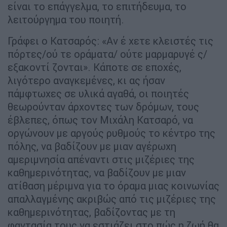
είναι το επάγγελµα, το επιτήδευµα, το
λειτούργηµα του ποιητή.
Γράφει ο Κατσαρός: «Αν έ χετε κλειστές τις
πόρτες/ού τε οράµατα/ ούτε µαρµαρυγέ ς/
εξακοντί ζονται». Κάποτε σε εποχές,
λιγότερο αναγκεμένες, κι ας ήσαν
πάµφτωχες σε υλικά αγαθά, οι ποιητές
θεωρούνταν άρχοντες των δρόµων, τους
έβλεπες, όπως τον Μιχάλη Κατσαρό, να
οργώνουν µε αργούς ρυθµούς το κέντρο της
πόλης, να βαδίζουν µε µιαν αγέρωχη
αµεριµνησία απέναντι στις µιζέριες της
καθηµερινότητας, να βαδίζουν µε µιαν
ατίθαση µέριµνα για το όραµα µιας κοινωνίας
απαλλαγµένης ακριβώς από τις µιζέριες της
καθηµερινότητας, βαδίζοντας µε τη
φαντασία τους να εστιάζει στο πώς η ζωή θα