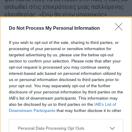
απλωθεί στις επικράτειες µιας παλλόµενης
ελευθερίας. «Εγώ θα γίνω µηχανικός»
επιµένει ο ποιητής Μιχάλης Κατσαρός. «Ο
Do Not Process My Personal Information
σιδερόδροµος δε φτάνει στην πατρίδα µου/
Ερχοµαι από την πά νω πολιτεία µε τα πρά
If you wish to opt-out of the sale, sharing to third parties, or
σινα σπίτια/Τα χαρού µενα πρόσωπα./
processing of your personal or sensitive information for
Ερχοµαι µε τ’ ασβέστια στα ρού χα µου/Μυρί
targeted advertising by us, please use the below opt-out
ζω φρέσκο µάρµαρο/Γίνοµαι χτίστης».
section to confirm your selection. Please note that after your
opt-out request is processed you may continue seeing
interest-based ads based on personal information utilized by
Συναντούσαµε τον Μισέλ, όπως µε τη
us or personal information disclosed to third parties prior to
δέουσα σεβαστική τρυφερότητα τον
your opt-out. You may separately opt-out of the further
αποκαλούσαµε, σχεδόν πάντα όρθιο,
disclosure of your personal information by third parties on the
θαυµάζαµε τις µεγάλες νεανικές δρασκελιές
IAB’s list of downstream participants. This information may
also be disclosed by us to third parties on the
IAB’s List of
του, εντυπωσιαζόµασταν από το στητό
Downstream Participants
that may further disclose it to other
κορµί του, από την επιµονή του να ατενίζει,
third parties.
όχι να κοιτάζει, όχι, να ατενίζει τα πάντα
Please note that this website/app uses one or more Google
γύρω του, και να µην ενδίδει στην πικρία,
Personal Data Processing Opt Outs