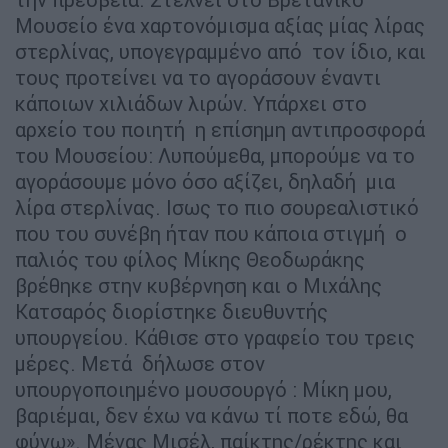
Μουσείο ένα χαρτονόµισµα αξίας µίας λίρας
στερλίνας, υπογεγραµµένο από τον ίδιο, και
τους προτείνει να το αγοράσουν έναντι
κάποιων χιλιάδων λιρών. Υπάρχει στο
αρχείο του ποιητή η επίσηµη αντιπροσφορά
του Μουσείου: Λυπούµεθα, µπορούµε να το
αγοράσουµε µόνο όσο αξίζει, δηλαδή µια
λίρα στερλίνας. Ισως το πιο σουρεαλιστικό
που του συνέβη ήταν που κάποια στιγµή ο
παλιός του φίλος Μίκης Θεοδωράκης
βρέθηκε στην κυβέρνηση και ο Μιχάλης
Κατσαρός διορίστηκε διευθυντής
υπουργείου. Κάθισε στο γραφείο του τρεις
µέρες. Μετά δήλωσε στον
υπουργοποιηµένο µουσουργό : Μίκη µου,
βαριέµαι, δεν έχω να κάνω τί ποτε εδώ, θα
φύγω». Μέγας Μισέλ, παίκτης/ρέκτης και