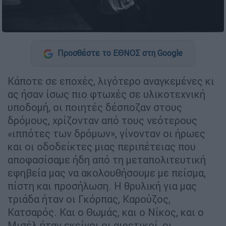
Προσθέστε το ΕΘΝΟΣ στη Google
Κάποτε σε εποχές, λιγότερο αναγκεμένες κι
ας ήσαν ίσως πιο φτωχές σε υλικοτεχνική
υποδοµή, οι ποιητές δέσποζαν στους
δρόµους, χρίζονταν από τους νεότερους
«ιππότες των δρόµων», γίνονταν οι ήρωες
και οι οδοδείκτες µιας περιπέτειας που
αποφασίσαµε ήδη από τη µεταπολιτευτική
εφηβεία µας να ακολουθήσουµε µε πείσµα,
πίστη και προσήλωση. Η θρυλική για µας
τριάδα ήταν οι Γκόρπας, Καρούζος,
Κατσαρός. Και ο Θωµάς, και ο Νίκος, και ο
Μισέλ ήταν εκείνοι οι αιρετικοί, οι