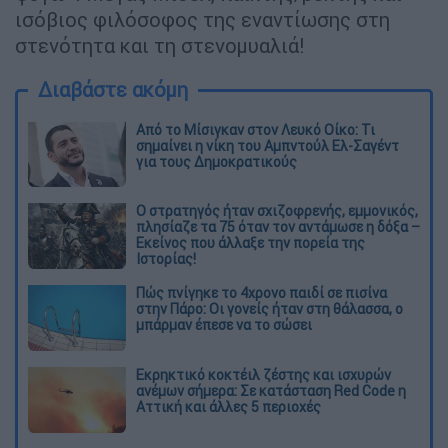
ισόβιος φιλόσοφος της εναντίωσης στη
στενότητα και τη στενοµυαλιά!
Διαβάστε ακόμη
Από το Μίσιγκαν στον Λευκό Οίκο: Τι
σημαίνει η νίκη του Αμπντούλ Ελ-Σαγέντ
για τους Δημοκρατικούς
O στρατηγός ήταν σχιζοφρενής, εμμονικός,
πλησίαζε τα 75 όταν τον αντάμωσε η δόξα –
Εκείνος που άλλαξε την πορεία της
Ιστορίας!
Πώς πνίγηκε το 4χρονο παιδί σε πισίνα
στην Πάρο: Οι γονείς ήταν στη θάλασσα, ο
μπάρμαν έπεσε να το σώσει
Εκρηκτικό κοκτέιλ ζέστης και ισχυρών
ανέμων σήμερα: Σε κατάσταση Red Code η
Αττική και άλλες 5 περιοχές