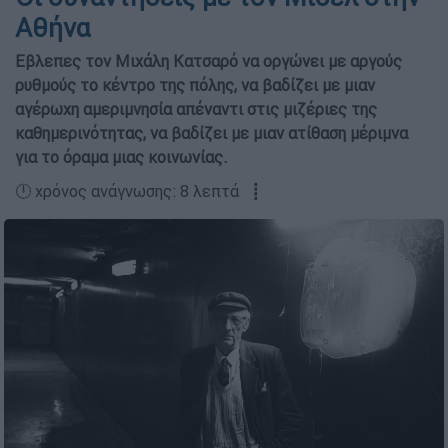
Αθήνα
Εβλεπες τον Μιχάλη Κατσαρό να οργώνει µε αργούς
ρυθµούς το κέντρο της πόλης, να βαδίζει µε µιαν
αγέρωχη αµεριµνησία απέναντι στις µιζέριες της
καθηµερινότητας, να βαδίζει µε µιαν ατίθαση µέριµνα
για το όραµα µιας κοινωνίας.
🕛 χρόνος ανάγνωσης: 8 λεπτά ┋