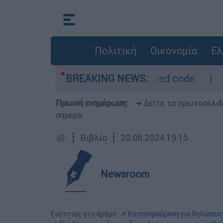
Πολιτική
Οικονομία
Ελ
τρο - Οι περιοχές σε red code
BREAKING NEWS:
Πέθανε σε 
Πρωινή ενημέρωση:
➔ Δείτε τα πρωτοσέλι
σήμερα
┋
Βιβλίο
┋
20.06.2024 19:15
Newsroom
Ενότητες στο άρθρο:
📌 Κατηγορούμενη για δηλώσεις