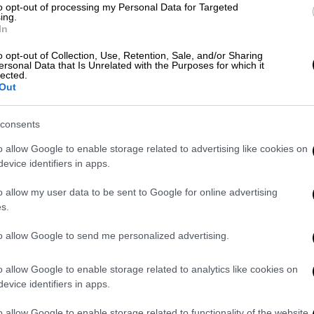
to opt-out of processing my Personal Data for Targeted
μένων ακτιβιστών, δημοσιογράφων και
ing.
In
o opt-out of Collection, Use, Retention, Sale, and/or Sharing
ς της σχετικά με το Κασμίρ
ersonal Data that Is Unrelated with the Purposes for which it
lected.
Out
ια
, βρίσκεται στο εδώλιο του
με το Κασμίρ, ένα μόνιμα ακανθώδες ζήτημα
consents
o allow Google to enable storage related to advertising like cookies on
στο τμήμα της Ινδίας. Είναι ένα ιστορικό
evice identifiers in apps.
ση το έχει αποδεχτεί αυτό» δήλωσε η ίδια
o allow my user data to be sent to Google for online advertising
ο στο Δελχί, που διοργάνωσε η Επιτροπή
s.
ν κρατουμένων, τον Οκτώβριο του 2010.
to allow Google to send me personalized advertising.
ίκηση Κασμίρ βρισκόταν σε αναταραχή, με
 άγρια εξέγερση κατά της Ινδίας. Τα σχόλια
o allow Google to enable storage related to analytics like cookies on
δεκάδων διαδηλωτών από τότε που
evice identifiers in apps.
 ανεξαρτησίας νωρίτερα εκείνο το έτος.
o allow Google to enable storage related to functionality of the website