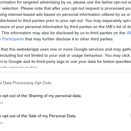
formation for targeted advertising by us, please use the below opt-out s
r selection. Please note that after your opt-out request is processed y
eing interest-based ads based on personal information utilized by us or
κυκλοφορήσει τον επόμενο χρόνο
disclosed to third parties prior to your opt-out. You may separately opt-
losure of your personal information by third parties on the IAB’s list of
. This information may also be disclosed by us to third parties on the
IA
Participants
that may further disclose it to other third parties.
υλλογή του 16χρονου Στέλιου
 that this website/app uses one or more Google services and may gath
όσχεση για το μέλλον της λογοτεχνίας
including but not limited to your visit or usage behaviour. You may click 
 to Google and its third-party tags to use your data for below specifi
ogle consent section.
ετά την αρχική καταγγελία, ο πιο
l Data Processing Opt Outs
χί άσκησε
δίωξη
βάσει των αυστηρών
ς
στη βραβευμένη με Booker συγγραφέα. Ο
o opt-out of the Sharing of my personal data.
ων καθιστά εξαιρετικά δύσκολη την αίτηση
In
εσμα συχνά την πολυετή κράτηση μέχρι την
o opt-out of the Sale of my Personal Data.
In
 ότι χρησιμοποιεί το νόμο για να φιμώσει