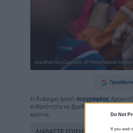
Arundhati Roy (Copyright: AP Photo/Manish Swarup
Προσθέστε
Η διάσημη Ιρανή
συγγραφέας
Αρουντάτ
πιθανότητα να βρεθεί στη φυλακή για
χρόνια.
Do Not Pr
If you wish 
ΔΙΑΒΑΣΤΕ ΕΠΙΣΗΣ