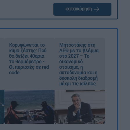
καταχώρηση
Κορυφώνεται το
Μητσοτάκης στη
κύμα ζέστης: Πού
ΔΕΘ με το βλέμμα
θα δείξει 40αρια
στο 2027 – Το
το θερμόμετρο -
οικονομικό
Οι περιοχές σε red
στοίχημα, η
code
αυτοδυναμία και η
δύσκολη διαδρομή
μέχρι τις κάλπες