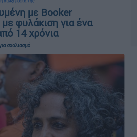
 η διώξη κατά της
υμένη με Booker
 με φυλάκιση για ένα
από 14 χρόνια
για σχολιασμό