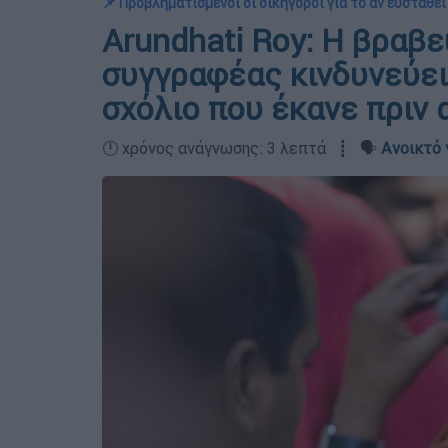
📌 Προβληματισμένοι οι δικηγόροι για το αν ευσταθεί
Arundhati Roy: Η βραβε
συγγραφέας κινδυνεύει
σχόλιο που έκανε πριν 
🕛 χρόνος ανάγνωσης: 3 λεπτά ┋ 🗣️
Ανοικτό 