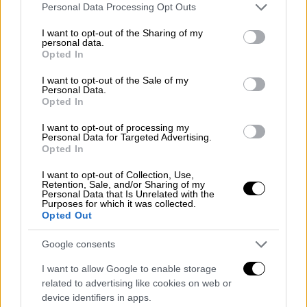
Please note that this website/app uses one or more Google
Personal Data Processing Opt Outs
services and may gather and store information including but
not limited to your visit or usage behaviour. You may click to
I want to opt-out of the Sharing of my
personal data.
grant or deny consent to Google and its third-party tags to
Opted In
use your data for below specified purposes in below Google
consent section.
I want to opt-out of the Sale of my
Personal Data.
Opted In
I want to opt-out of processing my
Personal Data for Targeted Advertising.
Opted In
I want to opt-out of Collection, Use,
Retention, Sale, and/or Sharing of my
Personal Data that Is Unrelated with the
Purposes for which it was collected.
Opted Out
Google consents
I want to allow Google to enable storage
related to advertising like cookies on web or
device identifiers in apps.