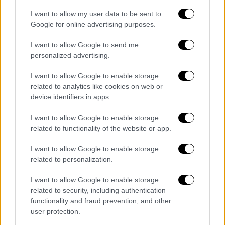
I want to allow my user data to be sent to
Google for online advertising purposes.
I want to allow Google to send me
personalized advertising.
I want to allow Google to enable storage
related to analytics like cookies on web or
Ποιος ήταν ο Μάρκος Κρητικός
device identifiers in apps.
I want to allow Google to enable storage
Ο συγγραφέας γεννήθηκε στη Χίο το 1968.
related to functionality of the website or app.
Καταγόταν από την Τήνο και ζούσε στην
Αθήνα. Είχε σπουδάσει Τοπογράφος
I want to allow Google to enable storage
Μηχανικός και εργάστηκε 3.421 μέρες στον
related to personalization.
τραπεζικό τομέα.
I want to allow Google to enable storage
related to security, including authentication
Είχε γράψει τα αστυνομικά μυθιστορήματα
functionality and fraud prevention, and other
«Απιστία μετά φόνου» (Νεφέλη, 2013), «Άρση
user protection.
απαγορευτικού» (Νεφέλη, 2014), «Δεύτερη