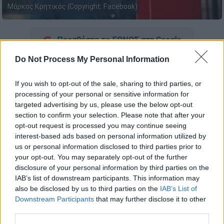
Μάρκος Κρητικός (Copyright: Facebook)
Προσθέστε το ΕΘΝΟΣ στη Google
Do Not Process My Personal Information
Την τελευταία του πνοή, σε ηλικία 57 ετών,
άφησε ο
συγγραφέας
Μάρκος Κρητικός.
If you wish to opt-out of the sale, sharing to third parties, or
processing of your personal or sensitive information for
Τη δυσάρεστη είδηση γνωστοποίησε ο
targeted advertising by us, please use the below opt-out
εκδοτικός οίκος,
Μεταίχμιο
, ο οποίος
section to confirm your selection. Please note that after your
opt-out request is processed you may continue seeing
εξέφρασε τα συλλυπητήριά του προς την
interest-based ads based on personal information utilized by
οικογένεια. «Μόλις πληροφορηθήκαμε τον
us or personal information disclosed to third parties prior to
αιφνίδιο
θάνατο
του αγαπημένου φίλου μας
your opt-out. You may separately opt-out of the further
και συγγραφέα Μάρκου Κρητικού. Θερμά
disclosure of your personal information by third parties on the
συλλυπητήρια στην οικογένεια και τους
IAB’s list of downstream participants. This information may
also be disclosed by us to third parties on the
IAB’s List of
οικείους του».
Downstream Participants
that may further disclose it to other
third parties.