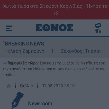
Φωτιά τώρα στο Στεφάνι Κορινθίας - Ήχησε το
112
BREAKING NEWS:
κτέλεση Ζαμπούνη
Ζάκυνθος: Τι απαντά η 
δημοφιλές τώρα:
Σου καίει το μυαλό: Το Netflix έφερε
την ταινιάρα του Νόλαν που οι φαν έχουν κρυφό νο1 στην
καρδιά...
┋
Βιβλίο
┋
02.08.2025 18:10
Newsroom