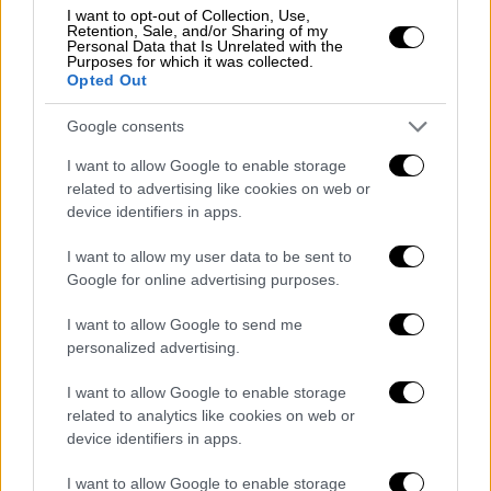
Εκδόσεων Μιλιέτ και εκδόθηκε το 1982. Την
I want to opt-out of Collection, Use,
Retention, Sale, and/or Sharing of my
ίδια χρονιά πήρε και το Βραβείο
Personal Data that Is Unrelated with the
Μυθιστορήµατος Ορχάν Κεµάλ.
Purposes for which it was collected.
Opted Out
Το δεύτερο βιβλίο του, «
Το σπίτι της
Google consents
σιωπής
» (εκδόσεις Πατάκη, 2021),
µεταφράστηκε στα γαλλικά και το 1991
I want to allow Google to enable storage
related to advertising like cookies on web or
τιµήθηκε µε το βραβείο Prix de la Decouverte
device identifiers in apps.
Europeenne. Το ιστορικό µυθιστόρηµά του
«
Το λευκό κάστρο
» µεγάλωσε τη φήµη του
I want to allow my user data to be sent to
µέσα κι έξω από την Τουρκία. Ακολούθησαν
Google for online advertising purposes.
τα µυθιστορήµατα «
Το µαύρο βιβλίο
»
I want to allow Google to send me
(εκδόσεις Πατάκη, 2021), ένα από τα πιο
personalized advertising.
συζητηµένα και πολυδιαβασµένα βιβλία της
σύγχρονης τουρκικής λογοτεχνίας –η
I want to allow Google to enable storage
related to analytics like cookies on web or
γαλλική µετάφραση του οποίου κέρδισε το
device identifiers in apps.
βραβείο France Culture–, «
Η καινούρια ζωή
»
(εκδόσεις Πατάκη, 2023), «
Με λένε Κόκκινο
»
I want to allow Google to enable storage