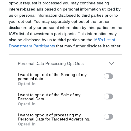
φανταστικό νησί Μίνγκερ –τοποθετημένο
opt-out request is processed you may continue seeing
κάπου ανάμεσα στην Κρήτη και την Κύπρο–
interest-based ads based on personal information utilized by
us or personal information disclosed to third parties prior to
που «πρωταγωνιστεί» στο τελευταίο βιβλίο
your opt-out. You may separately opt-out of the further
του που κυκλοφορεί στα ελληνικά, «
Νύχτες
disclosure of your personal information by third parties on the
πανούκλας
» (εκδόσεις Πατάκη, 2022).
IAB’s list of downstream participants. This information may
also be disclosed by us to third parties on the
IAB’s List of
Ο πολυβραβευμένος Ορχάν Παμούκ
Downstream Participants
that may further disclose it to other
third parties.
Γεννήθηκε το 1952 στην Κωνσταντινούπολη.
Please note that this website/app uses one or more Google
Τελείωσε το λύκειο στη Ροβέρτειο Σχολή,
Personal Data Processing Opt Outs
services and may gather and store information including but
σπούδασε τρία χρόνια αρχιτεκτονική στο
not limited to your visit or usage behaviour. You may click to
I want to opt-out of the Sharing of my
personal data.
Πολυτεχνείο και το 1976 αποφοίτησε από το
grant or deny consent to Google and its third-party tags to
Opted In
Ινστιτούτο Δηµοσιογραφίας του
use your data for below specified purposes in below Google
consent section.
Πανεπιστηµίου της Κωνσταντινούπολης.
I want to opt-out of the Sale of my
Personal Data.
Άρχισε να γράφει το 1974. Το πρώτο του
Opted In
µυθιστόρηµα, «
Ο Τζεβντέτ µπέη και οι γιοι
I want to opt-out of processing my
του
» (εκδόσεις Πατάκη, 2022), βραβεύτηκε
Personal Data for Targeted Advertising.
Opted In
µε το βραβείο Μυθιστορήµατος των