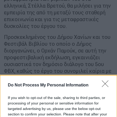
ελληνικά, Στέλλα Βρετού, θα μιλήσει για την
εμπειρία της από τη μεταξύ τους σταθερή
επικοινωνία και για τις μεταφραστικές
δυσκολίες του έργου του.
Προσκεκλημένος του Δήμου Χανίων και του
Φεστιβάλ Βιβλίου το οποίο ο Δήμος
διοργανώνει, ο Ορχάν Παμούκ, σε αυτή την
προφεστιβαλική εκδήλωση, εγκαινιάζει
ουσιαστικά τον δημόσιο διάλογο του 5ου
ΦΒΧ, καθώς το έργο του συνομιλεί καίρια με
το φετινό κεντρικό θέμα του φεστιβάλ
«Κόσμοι σε σύγκρουση». Αλλά και η ίδια η
Do Not Process My Personal Information
Κρήτη αποτελεί έναν τόπο που ο
συγγραφέας έχει επισκεφτεί επανειλημμένα
If you wish to opt-out of the sale, sharing to third parties, or
processing of your personal or sensitive information for
και με τον οποίο διατηρεί μια ιδιαίτερη
targeted advertising by us, please use the below opt-out
σχέση. Έχει μάλιστα εμπνεύσει και το
section to confirm your selection. Please note that after your