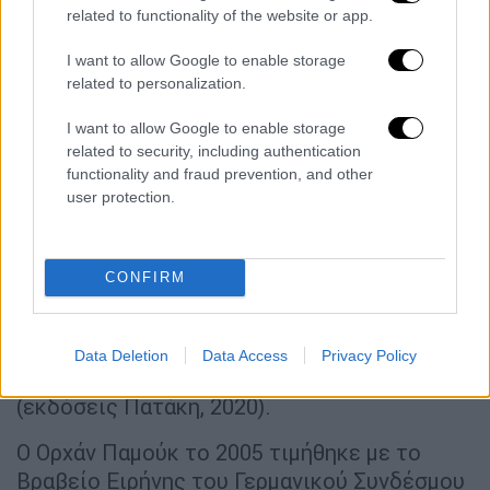
(εκδόσεις Πατάκη, 2019), που απέσπασε το
related to functionality of the website or app.
2002 στη Γαλλία το Prix du Meilleur livre
I want to allow Google to enable storage
etranger, στην Ιταλία, επίσης το 2002, το
related to personalization.
βραβείο Grinzane Cavour και το 2003 το
I want to allow Google to enable storage
βραβείο IMPAC-Dublin.
related to security, including authentication
functionality and fraud prevention, and other
Το 1999 εκδόθηκαν τα «
Άλλα χρώµατα
», µια
user protection.
επιλογή από άρθρα του για τη λογοτεχνία και
τον πολιτισµό, δηµοσιευµένα σε εφηµερίδες
και περιοδικά εντός και εκτός Τουρκίας.
CONFIRM
Ακολούθησαν το «
Χιόνι
» (εκδόσεις Πατάκη
2020), που το 2005 πήρε το βραβείο Le Prix
Medicis Etranger, και το αυτοβιογραφικό
Data Deletion
Data Access
Privacy Policy
Iστανµπούλ. «
Πόλη και αναµνήσεις
»
(εκδόσεις Πατάκη, 2020).
Ο Ορχάν Παµούκ το 2005 τιµήθηκε µε το
Βραβείο Ειρήνης του Γερµανικού Συνδέσµου