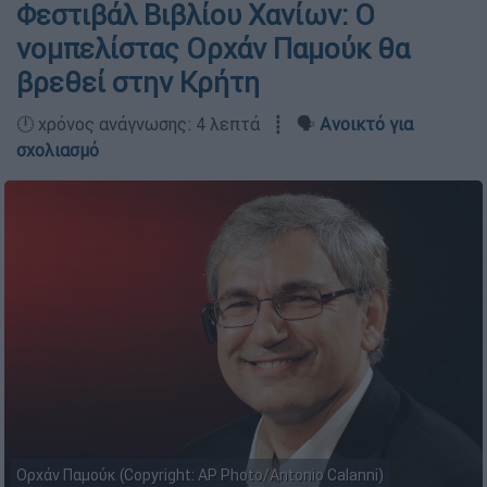
Φεστιβάλ Βιβλίου Χανίων: Ο
νομπελίστας Ορχάν Παμούκ θα
βρεθεί στην Κρήτη
🕛 χρόνος ανάγνωσης: 4 λεπτά ┋ 🗣️
Ανοικτό για
σχολιασμό
Ορχάν Παμούκ (Copyright: AP Photo/Antonio Calanni)