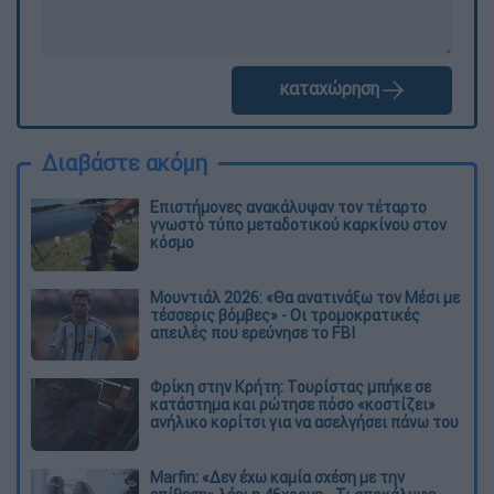
καταχώρηση
Διαβάστε ακόμη
Επιστήμονες ανακάλυψαν τον τέταρτο
γνωστό τύπο μεταδοτικού καρκίνου στον
κόσμο
Μουντιάλ 2026: «Θα ανατινάξω τον Μέσι με
τέσσερις βόμβες» - Οι τρομοκρατικές
απειλές που ερεύνησε το FBI
Φρίκη στην Κρήτη: Τουρίστας μπήκε σε
κατάστημα και ρώτησε πόσο «κοστίζει»
ανήλικο κορίτσι για να ασελγήσει πάνω του
Marfin: «Δεν έχω καμία σχέση με την