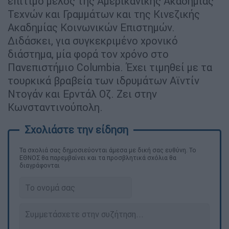
επίτιµο µέλος της Αµερικανικής Ακαδηµίας
Τεχνών και Γραµµάτων και της Κινεζικής
Ακαδηµίας Κοινωνικών Επιστηµών.
Διδάσκει, για συγκεκριµένο χρονικό
διάστηµα, µία φορά τον χρόνο στο
Πανεπιστήµιο Columbia. Έχει τιµηθεί µε τα
τουρκικά βραβεία των ιδρυµάτων Αϊντίν
Ντογάν και Ερντάλ Οζ. Ζει στην
Κωνσταντινούπολη.
Τα σχολιά σας δημοσιεύονται άμεσα με δική σας ευθύνη. Το
ΕΘΝΟΣ θα παρεμβαίνει και τα προσβλητικά σχόλια θα
διαγράφονται