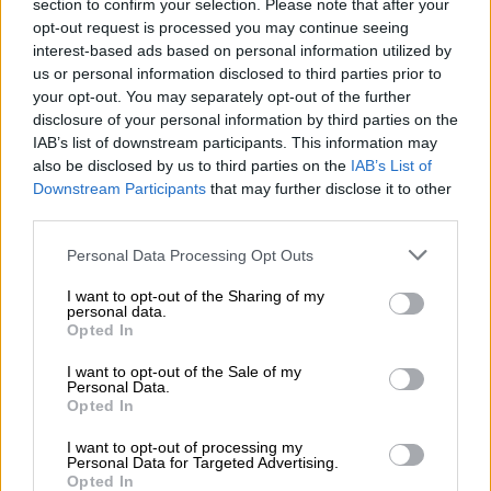
με τους συνεργάτες του για τον δικό του
section to confirm your selection. Please note that after your
«Πινόκιο» είναι αλλόκοτος, γεμάτος από
opt-out request is processed you may continue seeing
interest-based ads based on personal information utilized by
παράξενα και ασυνήθιστα πλάσματα με
us or personal information disclosed to third parties prior to
χαρακτηριστικά που πηγάζουν από τον
your opt-out. You may separately opt-out of the further
κόσμο των παραμυθιών. Τα τοπία είναι
disclosure of your personal information by third parties on the
πλούσια σε χρώματα διατηρώντας μια
IAB’s list of downstream participants. This information may
also be disclosed by us to third parties on the
IAB’s List of
σκοτεινή πλευρά. Οι ενδυμασίες είναι
Downstream Participants
that may further disclose it to other
φανταχτερές και οι σχεδιασμοί ξεπερνούν
third parties.
τη φαντασία. Με αυτό τον τρόπο ο Γκαρόνε
Please note that this website/app uses one or more Google
και η ομάδα του θέλησαν να δώσουν μια νέα
Personal Data Processing Opt Outs
services and may gather and store information including but
και μοντέρνα πνοή στο εικαστικό μέρος της
not limited to your visit or usage behaviour. You may click to
I want to opt-out of the Sharing of my
personal data.
ταινίας που εδώ έχει μεγάλη σημασία.
grant or deny consent to Google and its third-party tags to
Opted In
use your data for below specified purposes in below Google
Τους μοναδικούς σχεδιασμούς των
consent section.
I want to opt-out of the Sale of my
χαρακτήρων της ταινίας μπορείτε να τους
Personal Data.
Opted In
δείτε παρακάτω. Η ταινία βγαίνει στην
Ελλάδα στις 11 Ιουνίου από την Odeon.
I want to opt-out of processing my
Personal Data for Targeted Advertising.
Opted In