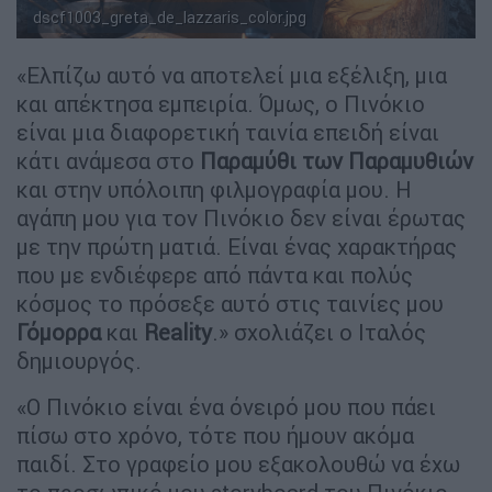
dscf1003_greta_de_lazzaris_color.jpg
Ρομπέρτο Μπενίνι, Ματέο Γκαρόνε
«Ελπίζω αυτό να αποτελεί μια εξέλιξη, μια
και απέκτησα εμπειρία. Όμως, ο Πινόκιο
είναι μια διαφορετική ταινία επειδή είναι
κάτι ανάμεσα στο
Παραμύθι των Παραμυθιών
και στην υπόλοιπη φιλμογραφία μου. Η
αγάπη μου για τον Πινόκιο δεν είναι έρωτας
με την πρώτη ματιά. Είναι ένας χαρακτήρας
που με ενδιέφερε από πάντα και πολύς
κόσμος το πρόσεξε αυτό στις ταινίες μου
Γόμορρα
και
Reality
.» σχολιάζει ο Ιταλός
δημιουργός.
«Ο Πινόκιο είναι ένα όνειρό μου που πάει
πίσω στο χρόνο, τότε που ήμουν ακόμα
παιδί. Στο γραφείο μου εξακολουθώ να έχω