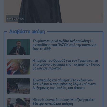
coniglio.jpg
Coniglio
Διαβάστε ακόμη
Το φθινοπωρινό σχέδιο Ανδρουλάκη: Η
αντεπίθεση του ΠΑΣΟΚ από την κοινωνία
έως τη ΔΕΘ
Η παγίδα του Ορμούζ για τον Τραμπ και το
επικίνδυνο στοίχημα της Τεχεράνης - Ποιος
θα λυγίσει πρώτος
Συναγερμός και σήμερα: Στο «κόκκινο»
Αττική και 6 περιφέρειες λόγω καύσωνα -
Αυξημένες περιπολίες και drones
Νίκος Καλογερόπουλος: Μια ζωή γεμάτη
θέατρο, σινεμά και ποίηση