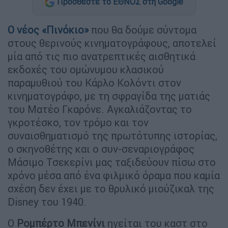
Προσθέστε το ΕΘΝΟΣ στη Google
Ο νέος «Πινόκιο»
που θα δούμε σύντομα
στους θερινούς κινηματογράφους, αποτελεί
μία από τις πιο ανατρεπτικές αισθητικά
εκδοχές του ομώνυμου κλασικού
παραμυθιού του Κάρλο Κολόντι στον
κινηματογράφο, με τη σφραγίδα της ματιάς
του Ματέο Γκαρόνε. Αγκαλιάζοντας το
γκροτέσκο, τον τρόμο και τον
συναισθηματισμό της πρωτότυπης ιστορίας,
ο σκηνοθέτης και ο συν-σεναριογράφος
Μάσιμο Τσεκερίνι μας ταξιδεύουν πίσω στο
χρόνο μέσα από ένα φιλμικό όραμα που καμία
σχέση δεν έχει με το θρυλικό μιούζικαλ της
Disney του 1940.
Ο
Ρομπέρτο Μπενίνι
ηγείται του καστ στο