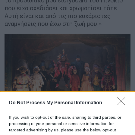
το προσωπικό μου storyboard του Πινόκιο
που είχα σχεδιάσει και χρωματίσει τότε.
Αυτή είναι και από τις πιο ευχάριστες
αναμνήσεις που έχω στη ζωή μου.»
Do Not Process My Personal Information
48_pino3448_greta_de_lazzaris.jpg
If you wish to opt-out of the sale, sharing to third parties, or
processing of your personal or sensitive information for
Ο κόσμος που έχει δημιουργήσει ο Γκαρόνε
targeted advertising by us, please use the below opt-out