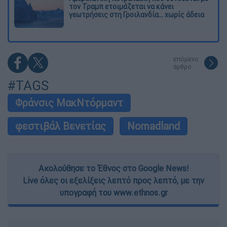
τον Τραμπ ετοιμάζεται να κάνει
γεωτρήσεις στη Γροιλανδία... χωρίς άδεια
επόμενο
άρθρο
#TAGS
Φράνσις ΜακΝτόρμαντ
φεστιβάλ Βενετίας
Nomadland
Ακολούθησε το Έθνος στο Google News!
Live όλες οι εξελίξεις λεπτό προς λεπτό, με την
υπογραφή του www.ethnos.gr