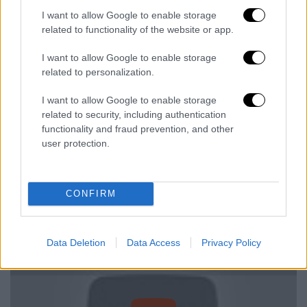
Με τη νίκη της στη Βενετία, η ταινία
I want to allow Google to enable storage
«
Nomadland
» έχει ήδη πάρει ευνοϊκή θέση
related to functionality of the website or app.
στην αφετηρία για τον αγώνα των
Όσκαρ
του
2021 και η
ΜακΝτόρμαντ
με την ερμηνεία
I want to allow Google to enable storage
της δείχνει έτοιμη, μετά τις «
Τρεις
related to personalization.
πινακίδες έξω από το Έμπινγκ στο Μιζούρι
»
I want to allow Google to enable storage
και το «
Φάργκο
» να κατακτήσει ακόμα ένα
related to security, including authentication
Όσκαρ πρώτου γυναικείου ρόλου. Ο χρόνος
functionality and fraud prevention, and other
περνάει γρήγορα, θα παρακολουθήσουμε την
user protection.
ταινία τον χειμώνα, θα έρθουν και τα
Όσκαρ
και θα δούμε αν οι προβλέψεις των ειδικών
επαληθευτούν. Για την ώρα καλό
CONFIRM
φθινόπωρο...
Data Deletion
Data Access
Privacy Policy