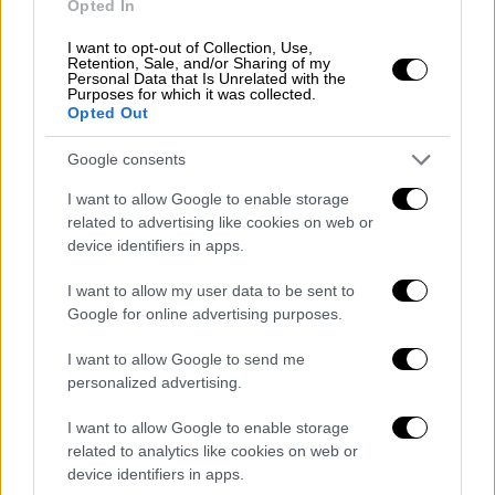
Opted In
πολιτείες των ΗΠΑ, όπου συναντάει τους
I want to opt-out of Collection, Use,
σύγχρονους νομάδες.
Retention, Sale, and/or Sharing of my
Personal Data that Is Unrelated with the
Purposes for which it was collected.
Διαβάστε ακόμα:
Η Τζία Κόπολα για τη νέα
Opted Out
της ταινία «Mainstream» και τους κινδύνους
του Διαδικτύου
Google consents
I want to allow Google to enable storage
Αυτό που αρχικά εντυπωσιάζει για τον
related to advertising like cookies on web or
χαρακτήρα της Φερν είναι ότι,
ενώ ταξιδεύει
device identifiers in apps.
σε όλη τη χώρα με ένα φορτηγό χωρίς
I want to allow my user data to be sent to
συγκεκριμένο προορισμό και εργασία
Google for online advertising purposes.
αρνείται να παραδεχτεί ότι είναι θύμα
οικονομικής κρίσης
. Όταν οι φίλοι της της
I want to allow Google to send me
personalized advertising.
προσφέρουν μια ασφαλή στέγη δυσφορεί:
«Δεν είμαι άστεγη. Μην ανησυχείτε για
I want to allow Google to enable storage
μένα».
related to analytics like cookies on web or
device identifiers in apps.