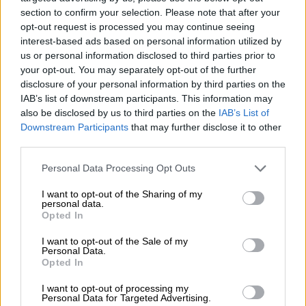
χήρας από μια πόλη της Νεβάδα που η ζωή
section to confirm your selection. Please note that after your
της έχει καταρρεύσει. Η ταινία της κινέζας
opt-out request is processed you may continue seeing
σκηνοθέτριας
Κλόε Ζάο
(
Songs My Brothers
interest-based ads based on personal information utilized by
Taught Me και The Rider
) βασίζεται στο
us or personal information disclosed to third parties prior to
your opt-out. You may separately opt-out of the further
βιβλίο της Τζέσικα Μπρίντερ «
Nomadland:
disclosure of your personal information by third parties on the
Surviving America in the Twenty-First
IAB’s list of downstream participants. This information may
Century
», το οποίο καταπιάνεται με την
also be disclosed by us to third parties on the
IAB’s List of
καθημερινότητα μεσηλίκων Αμερικανών που
Downstream Participants
that may further disclose it to other
third parties.
ζουν στο δρόμο, σε αυτοκινούμενα
τροχόσπιτα και φορτηγά, εργαζόμενοι σε
Please note that this website/app uses one or more Google
Personal Data Processing Opt Outs
εποχιακές δουλειές, θυμίζοντας εργάτες -
services and may gather and store information including but
not limited to your visit or usage behaviour. You may click to
I want to opt-out of the Sharing of my
μετανάστες περασμένων χρόνων.
Η ταινία
personal data.
grant or deny consent to Google and its third-party tags to
γυρίστηκε στη Νεμπράσκα, στη Νότια
Opted In
use your data for below specified purposes in below Google
Ντακότα, στη Νεβάδα, στην Αριζόνα και στην
consent section.
I want to opt-out of the Sale of my
Καλιφόρνια
. Η
ΜακΝτόρμαντ
υποδύεται τη
Personal Data.
Opted In
Φερν, μια γυναίκα - χήρα που μετά την
οικονομική κρίση φορτώνει το φορτηγάκι
I want to opt-out of processing my
Personal Data for Targeted Advertising.
της και αρχίζει να ταξιδεύει στις δυτικές