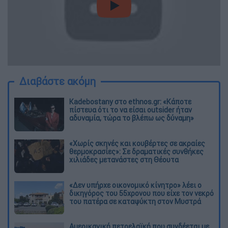
video
Διαβάστε ακόμη
Kadebostany στο ethnos.gr: «Κάποτε
πίστευα ότι το να είσαι outsider ήταν
αδυναμία, τώρα το βλέπω ως δύναμη»
«Χωρίς σκηνές και κουβέρτες σε ακραίες
θερμοκρασίες»: Σε δραματικές συνθήκες
χιλιάδες μετανάστες στη Θέουτα
«Δεν υπήρχε οικονομικό κίνητρο» λέει ο
δικηγόρος του 55χρονου που είχε τον νεκρό
του πατέρα σε καταψύκτη στον Μυστρά
Αμερικανική πετρελαϊκή που συνδέεται με