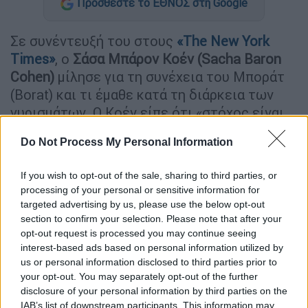
Προσθέστε το ΕΘΝΟΣ στη Google
Σε συνέντευξή του στους
«The New York
Times»
, ο
Σάσα Μπάρον Κοέν (Sacha Baron
Cohen)
μίλησε για τη συνέχεια του Μποράτ
(Borat) και τι έμαθε κατά τη διάρκεια των
γυρισμάτων. Ο Κοέν είπε ότι «στόχος είναι
να κάνουμε τους ανθρώπους να γελούν, αλλά
Do Not Process My Personal Information
αποκαλύπτουμε και την
επικίνδυνη ολίσθηση
προς την απολυταρχία
». Ο Κοέν υπογράμμισε
If you wish to opt-out of the sale, sharing to third parties, or
τις διαφορές μεταξύ της Αμερικής του
processing of your personal or sensitive information for
σήμερα και της εποχής που η πρώτη ταινία
targeted advertising by us, please use the below opt-out
γυρίστηκε, το 2005.
section to confirm your selection. Please note that after your
opt-out request is processed you may continue seeing
«Το 2005, χρειαζόταν ένας χαρακτήρας όπως
interest-based ads based on personal information utilized by
us or personal information disclosed to third parties prior to
του
Μποράτ, που ήταν μισογύνης, ρατσιστής,
your opt-out. You may separately opt-out of the further
αντισημίτης
για να κάνει τους ανθρώπους να
disclosure of your personal information by third parties on the
αποκαλύψουν τις προκαταλήψεις που έχουν.
IAB’s list of downstream participants. This information may