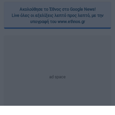
Ακολούθησε το Έθνος στο Google News!
Live όλες οι εξελίξεις λεπτό προς λεπτό, με την
υπογραφή του www.ethnos.gr