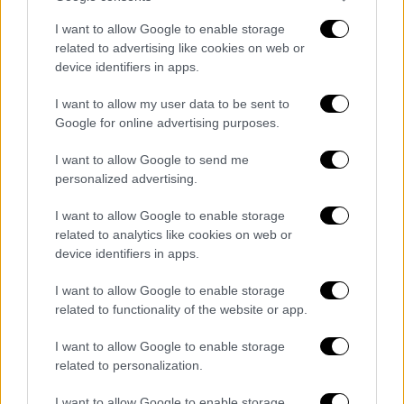
για τον ρόλο του Μποράτ που ζει με δύο
συνωμοσιολόγους. Όπως είπε «το πιο
I want to allow Google to enable storage
δύσκολο πράγμα που έπρεπε να κάνω, ήταν
related to advertising like cookies on web or
device identifiers in apps.
ότι ζούσα με τον χαρακτήρα για πέντε μέρες
κλεισμένος μέσα στο σπίτι. Ξυπνούσα,
I want to allow my user data to be sent to
έπαιρνα πρωινό, μεσημεριανό, βραδινό,
Google for online advertising purposes.
κοιμόμουν σας Μποράτ μένοντας με τους
I want to allow Google to send me
δύο συνωμοσιολόγους. Δεν μπορούσα να
personalized advertising.
μείνω ούτε μια στιγμή εκτός χαρακτήρα».
I want to allow Google to enable storage
Στο πρώτο τρέιλερ, ρωτάει τους άντρες
related to analytics like cookies on web or
σχετικά με τον
κορονοϊό
, οι οποίοι με
device identifiers in apps.
βεβαιότητα ισχυρίζονται πως
οι
I want to allow Google to enable storage
Δημοκρατικοί είναι πιο επικίνδυνοι από την
related to functionality of the website or app.
Covid-19
. Όπως είπε ο Κοέν η εμπειρία
δείχνει ότι: «είναι απλοί άνθρωποι και καλοί,
I want to allow Google to enable storage
που τρέφονται όμως με τα ψέματα. Είναι
related to personalization.
εντελώς διαφορετικοί από τους πολιτικούς
I want to allow Google to enable storage