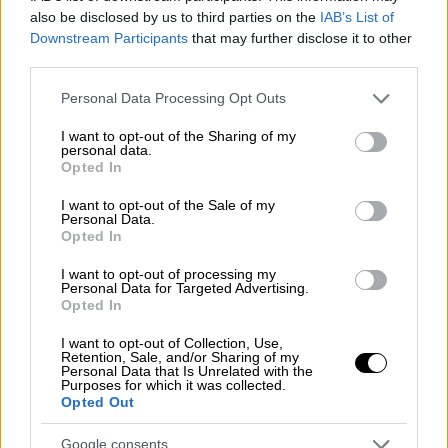
Αλλά αυτό δεν είναι πλέον απαραίτητο.
also be disclosed by us to third parties on the
IAB’s List of
Downstream Participants
that may further disclose it to other
Τώρα οι προκαταλήψεις έγιναν ορατές. Οι
third parties.
ρατσιστές είναι υπερήφανοι που είναι
ρατσιστές», είπε και πρόσθεσε ότι «ο
Please note that this website/app uses one or more Google
Personal Data Processing Opt Outs
services and may gather and store information including but
Πρόεδρος Τραμπ είναι ένας εμφανής
not limited to your visit or usage behaviour. You may click to
I want to opt-out of the Sharing of my
ρατσιστής, φασίστας
που επιτρέπει στην
personal data.
grant or deny consent to Google and its third-party tags to
Opted In
κοινωνία να αλλάξει τον λόγο της».
use your data for below specified purposes in below Google
consent section.
I want to opt-out of the Sale of my
Η συνέχεια της κινηματογραφικής σειράς
Personal Data.
Opted In
του Borat έχει τον τίτλο «
Borat Subsequent
Moviefilm: Delivery of Prodigious Bribe to
I want to opt-out of processing my
Personal Data for Targeted Advertising.
American Regime For Make Benefit Once
Opted In
Glorious Nation of Kazakhstan
» και θα
προβληθεί από το Amazon Prime στις 23
I want to opt-out of Collection, Use,
Retention, Sale, and/or Sharing of my
Οκτωβρίου. Η αντιφασιστική ατζέντα του
Personal Data that Is Unrelated with the
Purposes for which it was collected.
έργου διαδραματίζεται σε διάφορες σκηνές,
Opted Out
αλλά στη συνέντευξη ο Κοέν μίλησε εκτενώς
Google consents