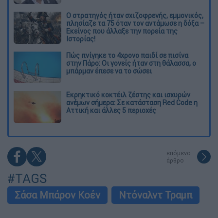
O στρατηγός ήταν σχιζοφρενής, εμμονικός,
πλησίαζε τα 75 όταν τον αντάμωσε η δόξα –
Εκείνος που άλλαξε την πορεία της
Ιστορίας!
Πώς πνίγηκε το 4χρονο παιδί σε πισίνα
στην Πάρο: Οι γονείς ήταν στη θάλασσα, ο
μπάρμαν έπεσε να το σώσει
Εκρηκτικό κοκτέιλ ζέστης και ισχυρών
ανέμων σήμερα: Σε κατάσταση Red Code η
Αττική και άλλες 5 περιοχές
επόμενο
άρθρο
#TAGS
Σάσα Μπάρον Κοέν
Ντόναλντ Τραμπ