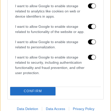
ανδρικού ρόλου» και του χειρότερου
I want to allow Google to enable storage
διδύμου στο πλευρό της Μαρίας
related to analytics like cookies on web or
Μπακάλοβα.
device identifiers in apps.
Επιπλέον,
η ηθοποιός Γκλεν Κλόουζ έχει
I want to allow Google to enable storage
related to functionality of the website or app.
προταθεί για τα Χρυσά Βατόμουρα
, για τον
ρόλο της στην ταινία που προβλήθηκε στο
I want to allow Google to enable storage
Netflix Hillbilly Elegy.
related to personalization.
Στην κορυφή των υποψηφιοτήτων για το
I want to allow Google to enable storage
2021, βρίσκονται το ριμέικ της ταινίας
related to security, including authentication
functionality and fraud prevention, and other
«Dolittle» με τον Ρόμπερτ Ντάουνι Τζούνιορ
user protection.
και το πολωνικό ερωτικό δράμα του Netflix
"365 ημέρες", με 6 υποψηφιότητας έκαστη.
CONFIRM
Διαβάστε ακόμη
«Στέρεψε» η αγορά από πινακίδες
κυκλοφορίας: Χιλιάδες αυτοκίνητα
Data Deletion
Data Access
Privacy Policy