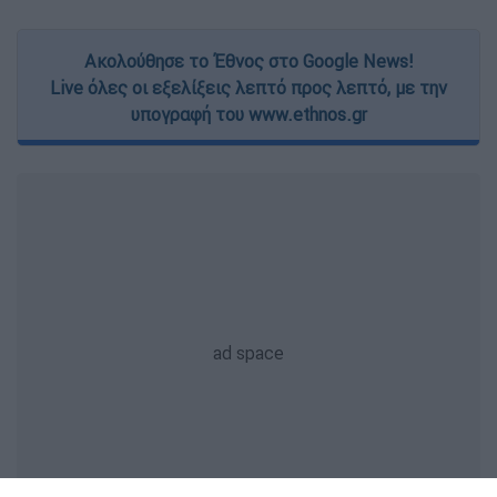
Ακολούθησε το Έθνος στο Google News!
Live όλες οι εξελίξεις λεπτό προς λεπτό, με την
υπογραφή του www.ethnos.gr