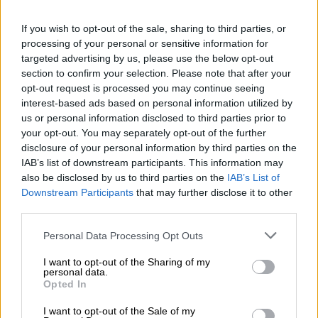
Προσθέστε το ΕΘΝΟΣ στη Google
If you wish to opt-out of the sale, sharing to third parties, or
processing of your personal or sensitive information for
Ο
Ρούντι Τζουλιάνι
(Rudy Giuliani)
, ο
πρώην
targeted advertising by us, please use the below opt-out
δήμαρχος της Νέας Υόρκης
και δικηγόρος
section to confirm your selection. Please note that after your
του Ντόναλντ Τραμπ, δεν γνώριζε ότι θα
opt-out request is processed you may continue seeing
συμμετείχε στην ταινία
«Borat 2»
, όμως αυτό
interest-based ads based on personal information utilized by
us or personal information disclosed to third parties prior to
δεν τον εμπόδισε να λάβει σήμερα δύο
your opt-out. You may separately opt-out of the further
υποψηφιότητες για τα
Χρυσά Βατόμουρα
disclosure of your personal information by third parties on the
(Razzies)
, τα σατιρικά βραβεία των
IAB’s list of downstream participants. This information may
χειρότερων ταινιών της χρονιάς, πριν από
also be disclosed by us to third parties on the
IAB’s List of
Downstream Participants
that may further disclose it to other
την τελετή απονομής των Όσκαρ.
third parties.
Στη συνέχεια των περιπετειών του
Please note that this website/app uses one or more Google
Personal Data Processing Opt Outs
δημοσιογράφου από το Καζακστάν, τον
services and may gather and store information including but
οποίο ενσαρκώνει ο
Σάσα Μπάρον Κoέν
, ο
not limited to your visit or usage behaviour. You may click to
I want to opt-out of the Sharing of my
personal data.
grant or deny consent to Google and its third-party tags to
Ρούντι Τζουλιάνι δίνει συνέντευξη, σε ένα
Opted In
use your data for below specified purposes in below Google
δωμάτιο ξενοδοχείου, στη νεαρή και
consent section.
I want to opt-out of the Sale of my