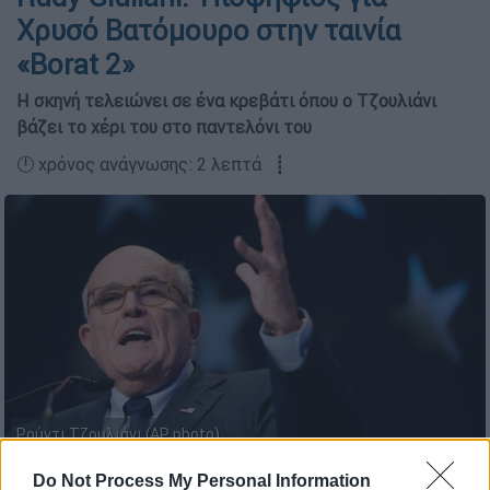
Χρυσό Βατόμουρο στην ταινία
«Borat 2»
Η σκηνή τελειώνει σε ένα κρεβάτι όπου ο Τζουλιάνι
βάζει το χέρι του στο παντελόνι του
🕛 χρόνος ανάγνωσης: 2 λεπτά ┋
Ρούντι Τζουλιάνι (AP photo)
Do Not Process My Personal Information