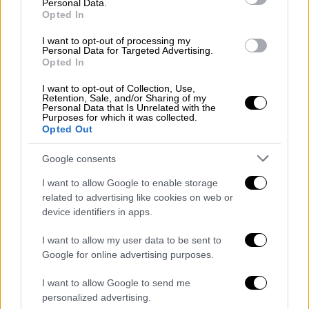
πολυμήχανη κόρη του Μπόρατ, που
Personal Data.
Opted In
υποτίθεται είναι ανήλικη και την οποία
υποδύεται η Βουλγάρα ηθοποιός Μαρία
I want to opt-out of processing my
Personal Data for Targeted Advertising.
Μπακάλοβα.
Opted In
Η
σκηνή τελειώνει σε ένα κρεβάτι όπου ο
I want to opt-out of Collection, Use,
Retention, Sale, and/or Sharing of my
Τζουλιάνι βάζει το χέρι του στο παντελόνι
Personal Data that Is Unrelated with the
Purposes for which it was collected.
του
, χωρίς να φοβάται ότι η ντροπιαστική
Opted Out
αυτή στιγμή καταγράφεται από κρυφές
κάμερες. Ο δικηγόρος διαψεύδει κάθε
Google consents
κακόβουλη πρόθεση εκ μέρους του,
I want to allow Google to enable storage
εξηγώντας ότι απλά βάζει το πουκάμισο
related to advertising like cookies on web or
μέσα στο παντελόνι του.
device identifiers in apps.
Η σύντομη αυτή «εμφάνιση», τόσο
I want to allow my user data to be sent to
αξιομνημόνευτη όσο και ακούσια, είχε ως
Google for online advertising purposes.
αποτέλεσμα ο Ρούντι Τζουλιάνι να προταθεί
I want to allow Google to send me
για το Βατόμουρο του «χειρότερου β΄
personalized advertising.