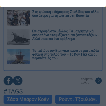
παραμένουν αταξινόμητα - Λύση αναζητά
το υπουργείο
Στη φυλακή ο δήμαρχος Στυλίδας και άλλα
δύο άτομα για τη φωτιά στη Βοιωτία
Επιστροφή στο μέλλον; Τα υπερηχητικά
αεροπλάνα ετοιμάζονται να ξαναπετάξουν -
Αλλά υπάρχει ένα πρόβλημα
Το ταξίδι στον Ειρηνικό πάνω σε μια σχεδία
φθάνει στο τέλος του – Το Κον Τίκι και οι
περιπέτειές του
επόμενο
άρθρο
#TAGS
Σάσα Μπάρον Κοέν
Ρούντι Τζουλιάνι