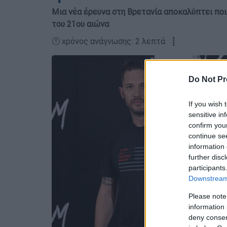
Μια νέα έρευνα στη Βρετανία αποκαλύπτει ποι
του 21ου αιώνα
🕛 χρόνος ανάγνωσης: 2 λεπτά ┋
Do Not Pr
If you wish 
sensitive in
confirm you
continue se
information 
further disc
participants
Downstream 
Please note
information 
deny consent