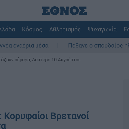
λλάδα
Κόσμος
Αθλητισμός
Ψυχαγωγία
Fo
εναέρια μέσα
Πέθανε ο σπουδαίος ηθοποι
ρτάζουν σήμερα, Δευτέρα 10 Αυγούστου
: Κορυφαίοι Βρετανοί
να