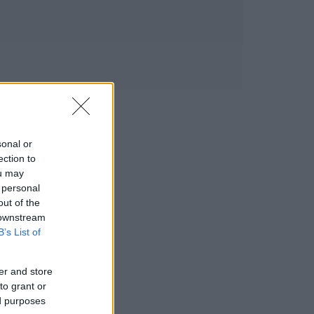
sonal or
ection to
ou may
 personal
out of the
 downstream
B’s List of
er and store
to grant or
ed purposes