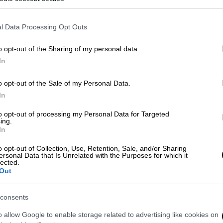
ogle consent section.
l Data Processing Opt Outs
o opt-out of the Sharing of my personal data.
In
 το ΕΘΝΟΣ στη Google
o opt-out of the Sale of my Personal Data.
α αποτελέσματα
δημοσκόπησης
, τα οποία
In
ογραφικό έργο
στη χώρα είναι ολόκληρο το
ί η σειρά «
Το Ημερολόγιο της Μπρίτζετ
to opt-out of processing my Personal Data for Targeted
ing.
ων να λένε ότι προτιμούν βρετανικές
In
γουντ.
o opt-out of Collection, Use, Retention, Sale, and/or Sharing
ersonal Data that Is Unrelated with the Purposes for which it
άρντι
είναι στην κορυφή της λίστας των
lected.
Out
 εκλιπόντα Σερ Σον Κόνερι και έναν από
 Α’ Ανδρικού Ρόλου, τον Σερ Άντονι
consents
ν τέταρτη θέση και ακολουθεί ο Ντάνιελ
βάνουν οι Μπένεντικτ Κάμπερμπατς, Λίαμ
o allow Google to enable storage related to advertising like cookies on