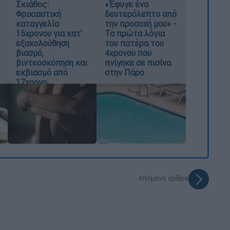
Σκιάθος:
«Έφυγε ένα
Φρικιαστική
δευτερόλεπτο από
καταγγελία
την προσοχή μου» -
15χρονου για κατ'
Τα πρώτα λόγια
εξακολούθηση
του πατέρα του
βιασμό,
4χρονου που
βιντεοσκόπηση και
πνίγηκε σε πισίνα
εκβιασμό από
στην Πάρο
17χρονο
επόμενο άρθρο