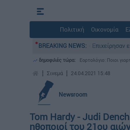
Πολιτική
Οικονομία
Ε
τιάς στο Μουζάκι Ηλείας - Επιχείρησαν εννέα 
BREAKING NEWS:
δημοφιλές τώρα:
Εορτολόγιο: Ποιοι γιο
┋
Σινεμά
┋
24.04.2021 15:48
Newsroom
Tom Hardy - Judi Dench
ηθοποιοί του 21ου αιώ