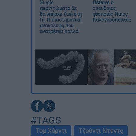
Χωρίς
Πέθανε ο
περιττώματα δε
σπουδαίος
θα υπήρχε ζωή στη
ηθοποιός Νίκος
Γη: Η επιστημονική
Καλογερόπουλος
ανακάλυψη που
ανατρέπει πολλά
#TAGS
Τομ Χάρντι
Τζούντι Ντεντς