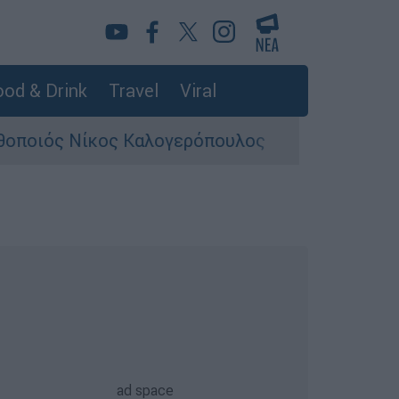
od & Drink
Travel
Viral
ός Νίκος Καλογερόπουλος
Σκιάθος: Φρικ