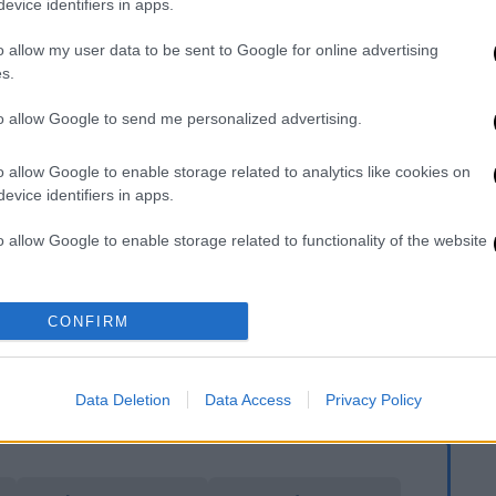
evice identifiers in apps.
μαν και Χιου Γκραντ.
o allow my user data to be sent to Google for online advertising
ορυφαίες γυναίκες ηθοποιούς βρίσκεται η
s.
βια Κόλμαν
. Οι Μάγκι Σμιθ και Έλεν Μίρεν
η Κέιτ Γουίνσλετ, στην έκτη η Έμα
to allow Google to send me personalized advertising.
αμ – Κάρτερ και στην όγδοη η Έμιλι
ζούλι Γουόλτερς και η Κίρα Νάιτλι.
o allow Google to enable storage related to analytics like cookies on
evice identifiers in apps.
 ταινιών του 21ου αιώνα βρίσκονται
o allow Google to enable storage related to functionality of the website
κηνοθέτη Τομ Χούπερ, «Δουνκέρκη»,
 και «1917».
o allow Google to enable storage related to personalization.
CONFIRM
οτίμηση στην ταινία του Ντάνι Μπόιλ «28
δίων Γουάλας και Γκρόμιτ, «Wallace &
o allow Google to enable storage related to security, including
cation functionality and fraud prevention, and other user protection.
 και στο δράμα «This Is England» του 2006.
Data Deletion
Data Access
Privacy Policy