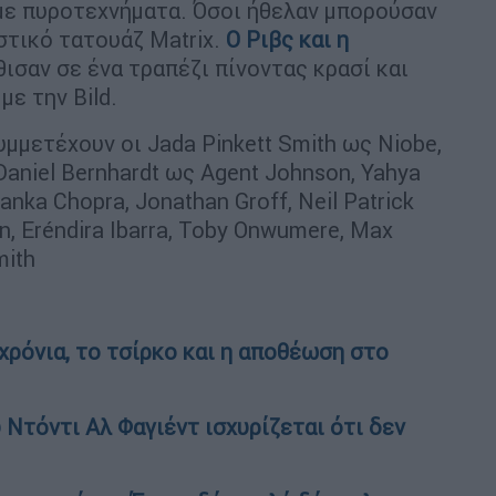
ε πυροτεχνήματα. Όσοι ήθελαν μπορούσαν
στικό τατουάζ Matrix.
Ο Ριβς και η
ισαν σε ένα τραπέζι πίνοντας κρασί και
ε την Bild.
υμμετέχουν οι Jada Pinkett Smith ως Niobe,
Daniel Bernhardt ως Agent Johnson, Yahya
yanka Chopra, Jonathan Groff, Neil Patrick
n, Eréndira Ibarra, Toby Onwumere, Max
mith
 χρόνια, το τσίρκο και η αποθέωση στο
 Ντόντι Αλ Φαγιέντ ισχυρίζεται ότι δεν