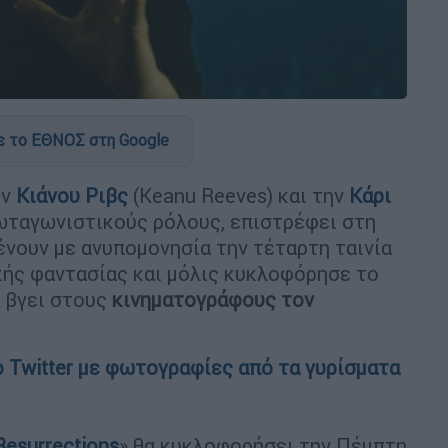
 το ΕΘΝΟΣ στη Google
ον
Κιάνου Ριβς
(Keanu Reeves) και την
Κάρι
ρωταγωνιστικούς ρόλους, επιστρέφει στη
ένουν με ανυπομονησία την τέταρτη ταινία
κής φαντασίας και μόλις κυκλοφόρησε το
α βγει στους
κινηματογράφους τον
ο Twitter με φωτογραφίες από τα γυρίσματα
Resurrections
» θα κυκλοφορήσει την Πέμπτη