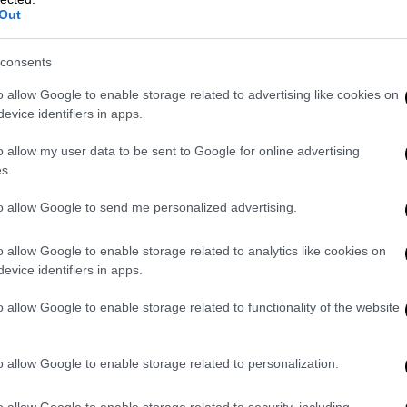
 κόκκινο; Η επιλογή είναι δική σου
Out
ε
εδώ
consents
o allow Google to enable storage related to advertising like cookies on
evice identifiers in apps.
o allow my user data to be sent to Google for online advertising
s.
to allow Google to send me personalized advertising.
o allow Google to enable storage related to analytics like cookies on
video
evice identifiers in apps.
o allow Google to enable storage related to functionality of the website
o allow Google to enable storage related to personalization.
o allow Google to enable storage related to security, including