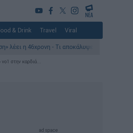
ood & Drink
Travel
Viral
46χρονη - Τι αποκάλυψε στους αστυνομικούς
 νο1 στην καρδιά...