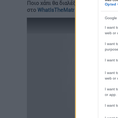
Ποιο χάπι θα διαλέξεις, το μπλε ή το
Opted 
στο
WhatIsTheMatrix.com
... Διάλεξ
Google 
I want t
web or d
I want t
purpose
I want 
I want t
web or d
I want t
or app.
I want t
I want t