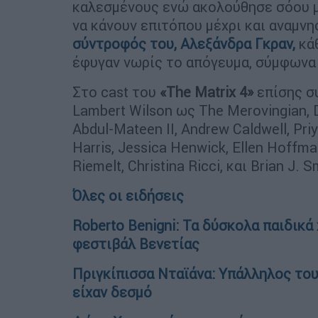
καλεσμένους ενώ ακολούθησε σόου μ
να κάνουν επιτόπου μέχρι και αναμνη
σύντροφός του, Αλεξάνδρα Γκραν,
κάθ
έφυγαν νωρίς το απόγευμα, σύμφωνα μ
Στο cast του
«The Matrix 4»
επίσης σ
Lambert Wilson ως The Merovingian, 
Abdul-Mateen II, Andrew Caldwell, Pri
Harris, Jessica Henwick, Ellen Hoffma
Riemelt, Christina Ricci, και Brian J. S
Όλες οι ειδήσεις
Roberto Benigni: Τα δύσκολα παιδικά
φεστιβάλ Βενετίας
Πριγκίπισσα Νταϊάνα: Υπάλληλος του
είχαν δεσμό