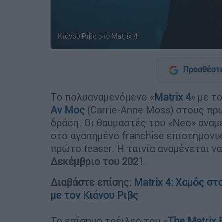
Κιάνου Ριβς στο Matrix 4
Προσθέστε
Το πολυαναμενόμενο «
Matrix 4
» με τ
Αν Μος
(Carrie-Anne Moss) στους π
δράση. Οι θαυμαστές του «Neo» αναμ
στο αγαπημένο franchise επιστημονι
πρώτο teaser. Η ταινία αναμένεται ν
Δεκέμβριο του 2021
.
Διαβάστε επίσης:
Matrix 4: Χαμός στ
με τον Κιάνου Ριβς
Το επίσημο τρέιλερ του «
The Matrix 