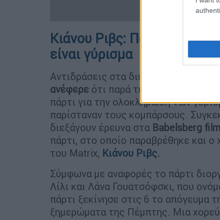
authenti
Κιάνου Ριβς: Πάρτι 200 ατόμ
είναι γύρισμα
Aντιδράσεις στα διεθνή μέσα είχε δ
ανέφερε
ότι παρά την
πανδημία
οι συ
πάρτι για την ολοκλήρωση των γυρισ
παρίσταναν τους κομπάρσους. Συγκεκ
διεξάγουν έρευνα στα
Babelsberg fil
πάρτι, στο οποίο παραβρέθηκε και ο
του Matrix,
Κιάνου Ριβς
.
Σύμφωνα με αναφορές το πάρτι διορ
Λίλι και Λάνα Γουατσόφσκι, που ονόμ
πάρτι ξεκίνησε στις 6 το απόγευμα τ
ξημερώματα της Πέμπτης. Μια χορεύτ