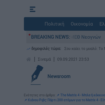
Πολιτική
Οικονομία
Ελ
ν - Νοσηλευόταν στη ΜΕΘ Νεογνών
BREAKING NEWS:
Marfin
δημοφιλές τώρα:
Σου καίει το μυαλό: Το 
┋
Σινεμά
┋
09.09.2021 23:53
Newsroom
Ενότητες στο άρθρο:
📌 The Matrix 4 - Μπλε ή κόκκινο
📌 Κιάνου Ριβς: Πάρτι 200 ατόμων για το Matrix 4 - Εί