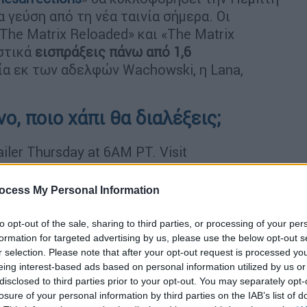
α γεύση από τη νέα ταινία σήμερα. Οι
The Matrix Reloaded» και «The Matrix
στικά
εισπράξεις πάνω από 1,6
ία εκ των αδελφών Wachowski, η Lana,
νο, ποιο χάπι θα διαλέξεις;
ailer Thursday at 6AM PT. Visit
trixMovie
pic.twitter.com/6O5173NoDX
ocess My Personal Information
(@wbpictures)
September 7, 2021
to opt-out of the sale, sharing to third parties, or processing of your per
ώπους να ζουν σε μία ψηφιακή
formation for targeted advertising by us, please use the below opt-out s
ουν. Η ταινία προβλήθηκε αρχικά στις ΗΠΑ
r selection. Please note that after your opt-out request is processed y
την αρχή της σειράς The Matrix, η οποία
eing interest-based ads based on personal information utilized by us or
παιχνίδια και κινούμενα σχέδια.
disclosed to third parties prior to your opt-out. You may separately opt-
losure of your personal information by third parties on the IAB’s list of