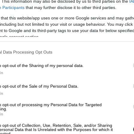
ις τεχνικές κατηγορίες.
Η ταινία
. This information may also be disclosed by us to third parties on the
IA
Participants
that may further disclose it to other third parties.
κόσμος όπως τον ξέρει ο άνθρωπος είναι το
που δημιουργήθηκε και συντηρείται από
 that this website/app uses one or more Google services and may gath
including but not limited to your visit or usage behaviour. You may click 
τευνάσει, υποτάξει και εκμεταλλευτεί τον
 to Google and its third-party tags to use your data for below specifi
 ενέργειας, με την υποχρεωτική σύνδεση
ogle consent section.
Ένας προγραμματιστής,
ο Νίο (Κιάνου Ριβς),
η ελπίδα της ανθρωπότητας για σωτηρία
.
l Data Processing Opt Outs
rections
pic.twitter.com/hbvfi8QQm9
o opt-out of the Sharing of my personal data.
In
ultureCrave)
September 7, 2021
o opt-out of the Sale of my Personal Data.
ς υποκουλτούρες του κυβερνοπάνκ και των
In
 ιδέες, μεσσιανισμό και καρτεσιανισμό,
εαλισμό. Επίσης, δανείζεται στοιχεία της
to opt-out of processing my Personal Data for Targeted
ing.
ου του Πλάτωνα.
In
 τον Κιάνου Ριβς επιστρέφει.
:
o opt-out of Collection, Use, Retention, Sale, and/or Sharing
ersonal Data that Is Unrelated with the Purposes for which it
lected.