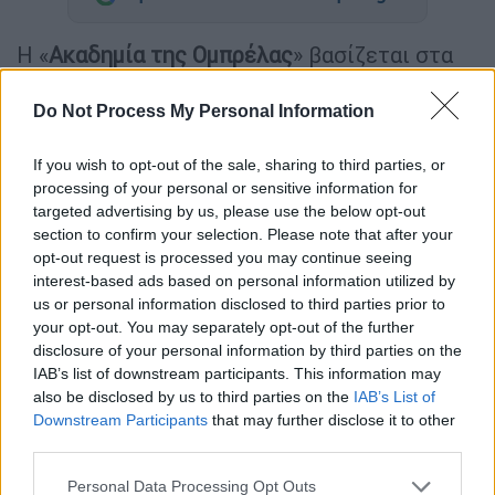
Η «
Ακαδημία της Ομπρέλας
» βασίζεται στα
γνωστά, βραβευμένα με Eisner κόμικ και
εικονογραφήματα που δημιούργησε και
Do Not Process My Personal Information
έγραψε ο
Τζέραρντ Γουέι
, εικονογράφησε ο
If you wish to opt-out of the sale, sharing to third parties, or
Γκαμπριέλ Μπα και εξέδωσε η Dark Horse
processing of your personal or sensitive information for
Comics.
targeted advertising by us, please use the below opt-out
section to confirm your selection. Please note that after your
Βρισκόμαστε στο 1989, όταν 43 μωρά
opt-out request is processed you may continue seeing
γεννιούνται στα ξαφνικά από γυναίκες χωρίς
interest-based ads based on personal information utilized by
ενδείξεις εγκυμοσύνης. Επτά από αυτά τα
us or personal information disclosed to third parties prior to
μωρά υιοθετούνται από έναν βιομήχανο ο
your opt-out. You may separately opt-out of the further
disclosure of your personal information by third parties on the
οποίος ιδρύει την Ακαδημία της Ομπρέλας,
IAB’s list of downstream participants. This information may
ένα σχολείο για χαρισματικά παιδιά, τα οποία
also be disclosed by us to third parties on the
IAB’s List of
εκπαιδεύονται για να γίνουν σούπερ ήρωες.
Downstream Participants
that may further disclose it to other
Τα μέλη της νέας αυτής οικογένειας
third parties.
σταδιακά θα διασκορπιστούν και θα χάσουν
Please note that this website/app uses one or more Google
Personal Data Processing Opt Outs