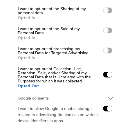
επαφή μεταξύ τους, όμως ο θάνατος του
services and may gather and store information including but
πατέρα τους θα τους ενώσει ξανά, στην
not limited to your visit or usage behaviour. You may click to
I want to opt-out of the Sharing of my
personal data.
grant or deny consent to Google and its third-party tags to
προσπάθεια να εξιχνιάσουν τα πραγματικά
Opted In
use your data for below specified purposes in below Google
αίτιά του – και ενδεχομένως να αποτρέψουν
consent section.
I want to opt-out of the Sale of my
την καταστροφή του κόσμου.
Personal Data.
Opted In
Στη νέα σειρά πρωταγωνιστούν οι Έλεν
I want to opt-out of processing my
Πέιτζ, Τομ Χόπερ, Έμι Ρέιβερ-Λάμπαν,
Personal Data for Targeted Advertising.
Opted In
Ρόμπερτ Σίχαν, Ντέιβιντ Καστανέντα, Έιντεν
Γκάλαγκερ, Κάμερον Μπρίτον και Μέρι Τζέι
I want to opt-out of Collection, Use,
Retention, Sale, and/or Sharing of my
Μπλάιζ, ενώ την παραγωγή για το Netflix
Personal Data that Is Unrelated with the
Purposes for which it was collected.
αναλαμβάνει η Universal Cable Productions.
Opted Out
Τον ρόλο του showrunner και διευθυντή
Google consents
παραγωγής αναλαμβάνει ο Στιβ Μπλάκμαν σε
συνεργασία με τον Τζεφ Φ. Κινγκ, την
I want to allow Google to enable storage
related to advertising like cookies on web or
Bluegrass Television, τον Μάικ Ρίτσαρντσον
device identifiers in apps.
και τον Κιθ Γκόλντμπεργκ από την Dark