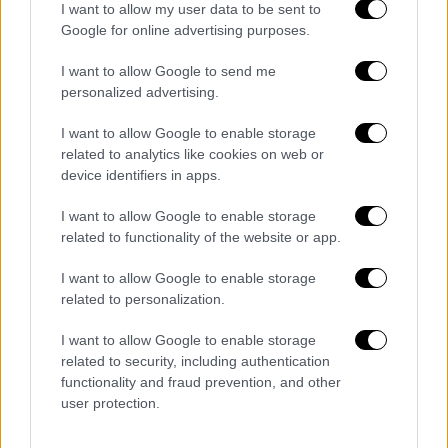
Horse Entertainment. Χρέη διευθυντή
I want to allow my user data to be sent to
παραγωγής εκτελούν, επίσης, ο Τζέραρντ
Google for online advertising purposes.
Γουέι και ο Γκαμπριέλ Μπα.
I want to allow Google to send me
personalized advertising.
Το
Netflix
κυκλοφόρησε το πρώτο
trailer και φανερώνει μια σκοτεινή και
I want to allow Google to enable storage
ενδιαφέρουσα σειρά, που φαίνεται να
related to analytics like cookies on web or
device identifiers in apps.
ακολουθεί αρκετά πιστά την ατμόσφαιρα του
comic.
I want to allow Google to enable storage
related to functionality of the website or app.
I want to allow Google to enable storage
related to personalization.
I want to allow Google to enable storage
video
related to security, including authentication
functionality and fraud prevention, and other
user protection.