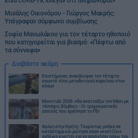
είχα Covid-19, έλεγαν ότι πληρώνομαι»
Μιχάλης Οικονόμου - Γιώργος Μακρής:
Υπέγραψαν σύμφωνο συμβίωσης
Σοφία Μανωλάκου για τον τέταρτο ηθοποιό
που κατηγορείται για βιασμό: «Πέφτω από
τα σύννεφα»
Διαβάστε ακόμη
Επιστήμονες ανακάλυψαν τον τέταρτο
γνωστό τύπο μεταδοτικού καρκίνου στον
κόσμο
Μουντιάλ 2026: «Θα ανατινάξω τον Μέσι με
τέσσερις βόμβες» - Οι τρομοκρατικές
απειλές που ερεύνησε το FBI
Φρίκη στην Κρήτη: Τουρίστας μπήκε σε
κατάστημα και ρώτησε πόσο «κοστίζει»
ανήλικο κορίτσι για να ασελγήσει πάνω του