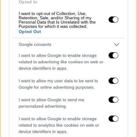
Opted In
I want to opt-out of Collection, Use,
Retention, Sale, and/or Sharing of my
Personal Data that Is Unrelated with the
Purposes for which it was collected.
Opted Out
Google consents
The Addams Family
I want to allow Google to enable storage
related to advertising like cookies on web or
Μια ιστορία που λειτουργεί σε πολλά
device identifiers in apps.
επίπεδα
I want to allow my user data to be sent to
Google for online advertising purposes.
Οι παραγωγοί και οι συντελεστές ήταν
ενθουσιασμένοι για να συστήσουν την
I want to allow Google to send me
αγαπημένη
,
ανατριχιαστική, μυστηριώδη
και
personalized advertising.
τρομακτική οικογένεια
σε μια νέα γενιά. Η
I want to allow Google to enable storage
πρώτη ταινία μίλησε στην καρδιά όχι μόνο
related to analytics like cookies on web or
των νέων θεατών, αλλά και των
device identifiers in apps.