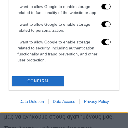
μεγαλύτερων θαυμαστών που έσπευσαν να
I want to allow Google to enable storage
το απολαύσουν από αγνή νοσταλγία.
related to functionality of the website or app.
Για τη δημιουργία της δεύτερης ταινίας,
I want to allow Google to enable storage
βοήθησε ότι όλοι οι εμπλεκόμενοι
related to personalization.
αγαπούσαν πραγματικά την οικογένεια
Άνταμς. Οι σκηνοθέτες κατάφεραν να
I want to allow Google to enable storage
related to security, including authentication
δημιουργήσουν μια ιστορία που θα
functionality and fraud prevention, and other
λειτουργούσε σε πολλά επίπεδα και θα ήταν
user protection.
σημαντική. Η ομάδα άρχισε να διερευνά το
πώς ήταν να χωρίσει μια τόσο στενά
συνδεδεμένη οικογένεια και τι μάχες θα είχε
CONFIRM
να δώσει στον δικό μας κόσμο. Έτσι,
χτίστηκε μια ιστορία γύρω από την
Γουένσντεϊ,
γεμάτη αγωνία
και
χιούμορ
που
Data Deletion
Data Access
Privacy Policy
θα επικοινωνούσε τη βαθύτερη αγάπη όλων
μας να ανήκουμε στους αγαπημένους μας.