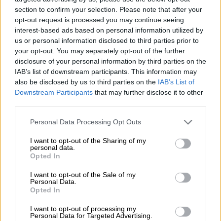
section to confirm your selection. Please note that after your
Ο
μικρός Πάγκσλεϊ
, είναι ένας απειλητικός
opt-out request is processed you may continue seeing
interest-based ads based on personal information utilized by
πιτσιρίκος στην προεφηβεία. Ένας
us or personal information disclosed to third parties prior to
αδυσώπητος καινοτόμος καταστροφικών
your opt-out. You may separately opt-out of the further
gadgets που φιλοδοξεί να γίνει τόσο
disclosure of your personal information by third parties on the
σκληρός όσο είναι η μεγάλη αδελφή του. Του
IAB’s list of downstream participants. This information may
αρέσει να κλέβει πινακίδες δρόμων, να
also be disclosed by us to third parties on the
IAB’s List of
Downstream Participants
that may further disclose it to other
ανατινάζει εθνικά μνημεία και ειδικεύεται
third parties.
στις κατεδαφίσεις. Ξεχωριστή παρουσία
Please note that this website/app uses one or more Google
στην οικογένεια αποτελεί ο
ξάδελφος
Ιτ
, μια
Personal Data Processing Opt Outs
services and may gather and store information including but
επιβλητική φιγούρα με μαύρα γυαλιά και
not limited to your visit or usage behaviour. You may click to
I want to opt-out of the Sharing of my
απαράμιλλο στυλ που φέρνει πάντα το πάρτι
personal data.
grant or deny consent to Google and its third-party tags to
Opted In
μαζί του. Παρόλο που η ομιλία του είναι
use your data for below specified purposes in below Google
εντελώς ακατανόητη, η οικογένεια δείχνει
consent section.
I want to opt-out of the Sale of my
Personal Data.
να τον καταλαβαίνει μια χαρά.
Opted In
I want to opt-out of processing my
Personal Data for Targeted Advertising.