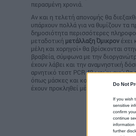
περασμένη χρονιά.
Αν και η τελετή απονομής θα διεξαχθ
υπάρχουν πολλά για να θυμίζουν τα 
δημοσιότητα περισσότερες πληροφορ
μεταδοτική
μετάλλαξη Όμικρον
έχει 
μέλη και χορηγοί» θα βρίσκονται στ
βραβεία, σύμφωνα με την διοργανώτρ
έχουν λάβει και την αναμνηστική δόσ
αρνητικό τεστ PCR 48 ωρών, ενώ θα τ
όπως μάσκες και κοινωνική απόστασ
Do Not Pr
έχουν προκληθεί μέσα ενημέρωσης.
If you wish 
sensitive in
confirm you
continue se
information 
further disc