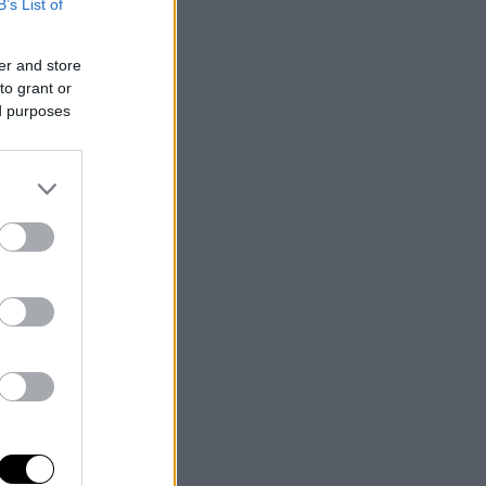
B’s List of
er and store
to grant or
ed purposes