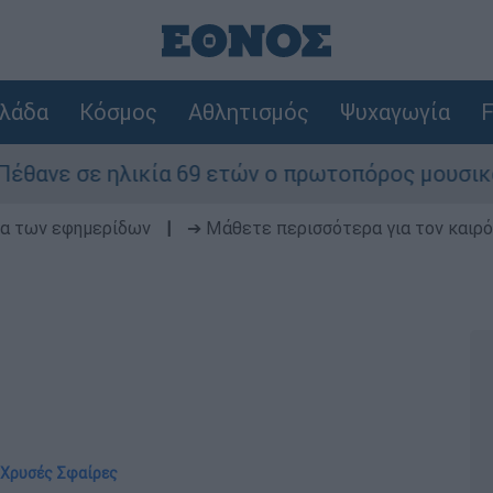
λάδα
Κόσμος
Αθλητισμός
Ψυχαγωγία
F
κία 69 ετών ο πρωτοπόρος μουσικός παραγωγός, 
δα των εφημερίδων
|
➔ Μάθετε περισσότερα για τον καιρό
ς Χρυσές Σφαίρες