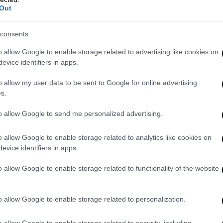
αγή αυτού του μεγέθους απαιτεί χρόνο και
Out
HFPA χρειάζεται χρόνο για να το κάνει
α προβάλει την απονομή των Χρυσών
consents
οργανισμός θα υλοποιήσει το σχέδιό του,
α μεταδώσουμε την τελετή τον Ιανουάριο
o allow Google to enable storage related to advertising like cookies on
evice identifiers in apps.
o allow my user data to be sent to Google for online advertising
s.
to allow Google to send me personalized advertising.
o allow Google to enable storage related to analytics like cookies on
evice identifiers in apps.
o allow Google to enable storage related to functionality of the website
o allow Google to enable storage related to personalization.
o allow Google to enable storage related to security, including