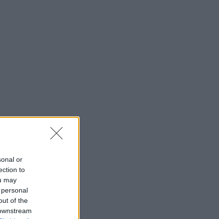
sonal or
ection to
ou may
 personal
out of the
 downstream