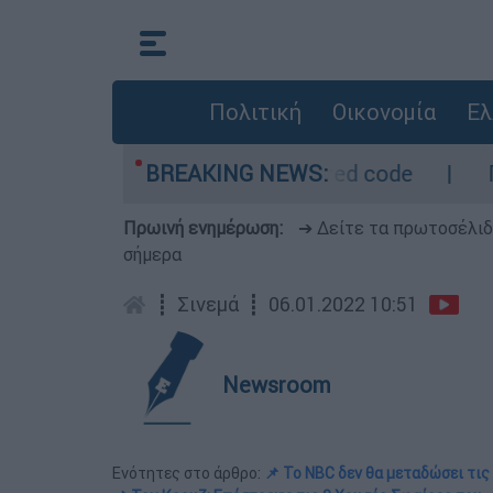
Πολιτική
Οικονομία
Ελ
 - Οι περιοχές σε red code
BREAKING NEWS:
Πέθανε σε ηλι
Πρωινή ενημέρωση:
➔ Δείτε τα πρωτοσέλι
σήμερα
┋
Σινεμά
┋
06.01.2022 10:51
Newsroom
Ενότητες στο άρθρο:
📌 Το NBC δεν θα μεταδώσει τι