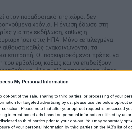
εί στον παραδοσιακό της χώρο, δεν
προηγούμενα χρόνια. Η ένωση έδωσε στη
ίες για την εκδήλωση, καθώς η
κυριαρχήσει στις ΗΠΑ. Μόνο «επιλεγμένα
ην αίθουσα καθώς ανακοινώνονται τα
ια επιτροπή. Οι παρευρισκόμενοι πρέπει να
η του εμβολίου, καθώς και να επιδείξουν
ηρηθούν και όλα τ' άλλα απαραίτητα μέτρα,
η.
Δεν θα υπάρχει κόκκινο χαλί
, ενώ δεν
ocess My Personal Information
to opt-out of the sale, sharing to third parties, or processing of your per
formation for targeted advertising by us, please use the below opt-out s
r selection. Please note that after your opt-out request is processed y
eing interest-based ads based on personal information utilized by us or
disclosed to third parties prior to your opt-out. You may separately opt-
losure of your personal information by third parties on the IAB’s list of