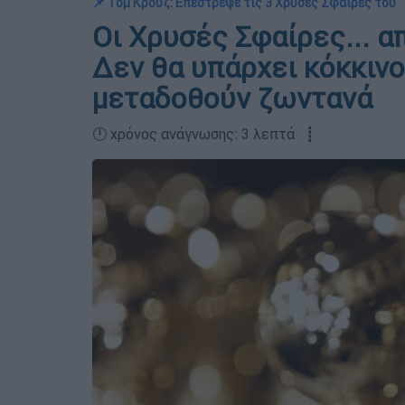
📌 Τομ Κρουζ: Επέστρεψε τις 3 Χρυσές Σφαίρες του
Οι Χρυσές Σφαίρες... α
Δεν θα υπάρχει κόκκινο
μεταδοθούν ζωντανά
🕛 χρόνος ανάγνωσης: 3 λεπτά ┋