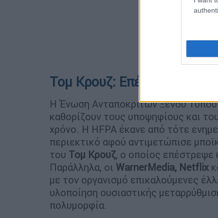
authenti
Τομ Κρουζ: Επέστρεψε τις 
Η Ένωση Ανταποκριτών Ξένου Τύπο
καθορίζουν τους υποψηφίους και το
χρόνο. Η HFPA έκανε από τότε ενημερ
περιεκτικό αφού αντιμετώπισε μποϊ
του
Τομ Κρουζ
, ο οποίος επέστρεψε 
Παράλληλα, οι
WarnerMedia, Netflix
κ
με τον οργανισμό επικαλούμενες έλ
υλοποίηση ουσιαστικής μεταρρύθμισ
πολυμορφία.