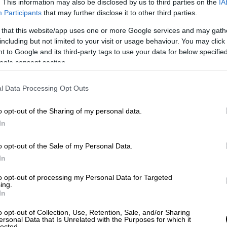
. This information may also be disclosed by us to third parties on the
IA
Participants
that may further disclose it to other third parties.
 that this website/app uses one or more Google services and may gath
including but not limited to your visit or usage behaviour. You may click 
 to Google and its third-party tags to use your data for below specifi
ogle consent section.
l Data Processing Opt Outs
o opt-out of the Sharing of my personal data.
In
o opt-out of the Sale of my Personal Data.
In
ις Χρυσές Σφαίρες
to opt-out of processing my Personal Data for Targeted
ing.
πό το NBC
, σε ένδειξη διαμαρτυρίας για την
In
 της επιτροπής. «Συνεχίζουμε να
o opt-out of Collection, Use, Retention, Sale, and/or Sharing
εί για ουσιαστική μεταρρύθμιση» δήλωσε
ersonal Data that Is Unrelated with the Purposes for which it
lected.