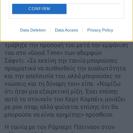
CONFIRM
Data Deletion
Data Access
Privacy Policy
Ο Ματ Ριβς πρόσθεσε ότι ο Πάτινσον
τράβηξε την προσοχή του μετά την εμφάνιση
του στο «Good Time» των αδερφών
Σάφντι. «Σε εκείνη την ταινία μπορούσες
πραγματικά να αισθανθείς την ευαλωτότητα
και την απελπισία του, αλλά μπορούσες να
νιώσεις και τη δύναμη του» είπε. «Νομίζω
ότι ήταν μια εξαιρετική μίξη. Έχει επίσης
αυτό το στοιχείο του Κερτ Κομπέιν, μοιάζει
με ροκ σταρ, αλλά φαίνεται επίσης ότι θα
μπορούσε να είναι ερημίτης» πρόσθεσε.
Η ταινία με τον Ρόμπερτ Πάτινσον στον