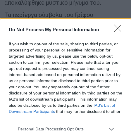
αποκαλύφθηκε μυστικό μήνυμα του.
Τα περίεργα σύμβολα του Γρίφου
διακρίνονται σε όλη την αφίσα, μαζί με τις
φράσεις «είσαι κι εσύ μέρος αυτού» και
Do Not Process My Personal Information
«μάθε γιατί», που είναι γραμμένες με κόκκινη
If you wish to opt-out of the sale, sharing to third parties, or
γραμματοσειρά και φαίνονται μόνο με μαύρο
processing of your personal or sensitive information for
φως (υπεριώδεις λαμπτήρες). Ενώ η πλοκή
targeted advertising by us, please use the below opt-out
εξακολουθεί να παραμένει μυστήριο, είναι
section to confirm your selection. Please note that after your
σαφές ότι ο Riddler και ο Batman θα βρεθούν
opt-out request is processed you may continue seeing
αντιμέτωποι.
interest-based ads based on personal information utilized by
us or personal information disclosed to third parties prior to
https://twitter.com/Nervatel/status/14879879
your opt-out. You may separately opt-out of the further
disclosure of your personal information by third parties on the
07491074049
IAB’s list of downstream participants. This information may
also be disclosed by us to third parties on the
IAB’s List of
Ο Ρόμπερτ Πάτινσον πρόσφατα παραδέχθηκε
Downstream Participants
that may further disclose it to other
ότι η επιθυμία του να ενσαρκώσει τον ρόλο
third parties.
του Batman προκάλεσε σοκ στον ατζέντη
Please note that this website/app uses one or more Google
Personal Data Processing Opt Outs
του, ο οποίος υπέθετε ότι ο ηθοποιός ήθελε