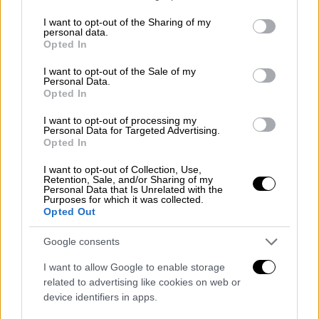
services and may gather and store information including but
μόνο να υποδύεται «τελείως φρικιά».
not limited to your visit or usage behaviour. You may click to
I want to opt-out of the Sharing of my
personal data.
grant or deny consent to Google and its third-party tags to
Batman με Ρόμπερτ Πάτινσον: Πηγή
Opted In
use your data for below specified purposes in below Google
έμπνευσης για τον σκηνοθέτη ήταν ο
consent section.
I want to opt-out of the Sale of my
Personal Data.
Kurt Cobain των Nirvana
Opted In
O σκηνοθέτης της
νέας ταινίας Batman, Ματ
I want to opt-out of processing my
Personal Data for Targeted Advertising.
Ριβς
επιβεβαίωσε σε πρόσφατη συνέντευξή
Opted In
του ότι πηγή έμπνευσης για τον Μπάτμαν
I want to opt-out of Collection, Use,
που υποδύεται ο
Ρόμπερτ Πάτινσον
ήταν
ο
Retention, Sale, and/or Sharing of my
Personal Data that Is Unrelated with the
αρχηγός των Nirvana, Κερτ Κομπέιν
. Σε
Purposes for which it was collected.
συνέντευξή του στο
Empire
, ο σκηνοθέτης
Opted Out
εξήγησε ότι αποφασίστηκε να
επικεντρωθεί
Google consents
σε μια διαφορετική πλευρά του Μπρους
, ενώ
έγραψε την πρώτη σκηνή και άκουγε
I want to allow Google to enable storage
related to advertising like cookies on web or
το «
Something In The Way
» των Nirvana, το
device identifiers in apps.
οποίο ακούγεται επίσης στο πρώτο τρέιλερ