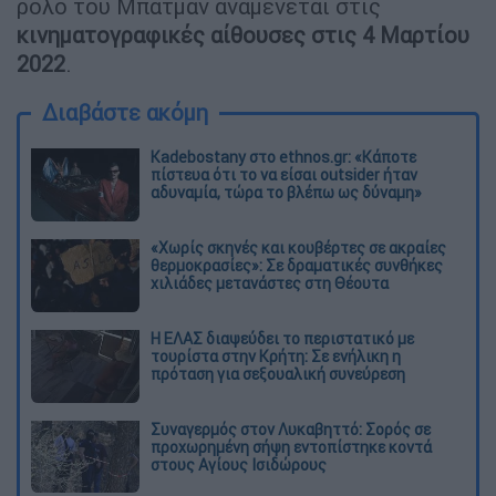
ρόλο του Μπάτμαν αναμένεται στις
κινηματογραφικές αίθουσες στις 4 Μαρτίου
2022
.
Διαβάστε ακόμη
Kadebostany στο ethnos.gr: «Κάποτε
πίστευα ότι το να είσαι outsider ήταν
αδυναμία, τώρα το βλέπω ως δύναμη»
«Χωρίς σκηνές και κουβέρτες σε ακραίες
θερμοκρασίες»: Σε δραματικές συνθήκες
χιλιάδες μετανάστες στη Θέουτα
Η ΕΛΑΣ διαψεύδει το περιστατικό με
τουρίστα στην Κρήτη: Σε ενήλικη η
πρόταση για σεξουαλική συνεύρεση
Συναγερμός στον Λυκαβηττό: Σορός σε
προχωρημένη σήψη εντοπίστηκε κοντά
στους Αγίους Ισιδώρους