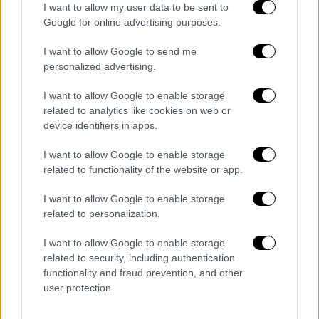
της ταινίας.
I want to allow my user data to be sent to
Google for online advertising purposes.
«Τότε σκέφτηκα ότι, αντί να παρουσιάσω
τον Μπρους Γουέιν ως
playboy
που έχουμε
I want to allow Google to send me
personalized advertising.
ήδη δει, υπάρχει μια άλλη εκδοχή που έχει
περάσει μια μεγάλη τραγωδία και έγινε
I want to allow Google to enable storage
ερημίτης. Άρχισα λοιπόν να κάνω αυτή τη
related to analytics like cookies on web or
σύνδεση με την ταινία "
Last Days
" του Γκας
device identifiers in apps.
Μπαν Σαντ και την ιδέα
I want to allow Google to enable storage
της μυθιστορηματικής εκδοχής του Κερτ
related to functionality of the website or app.
Κομπέιν να βρίσκεται σε αυτό το αρχοντικό
σε παρακμή» αποκάλυψε.
I want to allow Google to enable storage
related to personalization.
I want to allow Google to enable storage
related to security, including authentication
functionality and fraud prevention, and other
user protection.
video