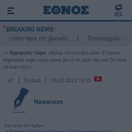
BREAKING NEWS:
ταση πριν τις βροχές
Συναγερμός στον Λυ
δημοφιλές τώρα:
«Θέλω τον πατέρα μου»: 27χρονη
παρέσυρε νύφη λίγες ώρες μετά το γάμο της και ζητούσε
να πάει σπίτι...
┋
Σινεμά
┋
05.02.2022 10:55
Newsroom
Ενότητες στο άρθρο:
📌 Batman με Ρόμπερτ Πάτινσον: Πηγή έμπνευσης για τον