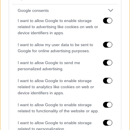
Google consents
I want to allow Google to enable storage
«Αυτή ήταν η καλύτερη βραδιά στην
ιστορία
related to advertising like cookies on web or
της τηλεόρασης
», είπε ο Ροκ, πριν
device identifiers in apps.
επιστρέψει αμήχανα
στην παρουσίαση του
καλύτερου ντοκιμαντέρ.
I want to allow my user data to be sent to
Google for online advertising purposes.
Η στιγμή συγκλόνισε το κοινό
του Dolby
I want to allow Google to send me
Theatre
και τους τηλεθεατές. Στο
personalized advertising.
διαφημιστικό διάλειμμα, ο παρουσιαστής
Daniel Kaluuya πλησίασε για να αγκαλιάσει
I want to allow Google to enable storage
τον
Σμιθ
και ο
Ντένζελ Ουάσινγκτον
τον
related to analytics like cookies on web or
device identifiers in apps.
συνόδευσε στο πλάι της σκηνής. Οι δυο τους
μίλησαν και αγκαλιάστηκαν και ο
Tyler Perry
I want to allow Google to enable storage
ήρθε επίσης να μιλήσει.
related to functionality of the website or app.
Ο Smith, ο οποίος υποδύεται τον πατέρα της
I want to allow Google to enable storage
Venus και της Serena Williams
στο
«King
related to personalization.