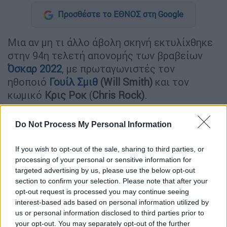
Προσθέστε το ΕΘΝΟΣ στη Google
Μια αν μη τι άλλο άβολη σκηνή εκτυλίχθηκε
στην 94η τελετή απονομής των βραβείων
Όσκαρ 2022
, με πρωταγωνιστές τον
ηθοποιό
Γουίλ Σμιθ
(Will Smith)
και τον
κωμικό
Κρις Ροκ
(
Chris Rock)
.
Τι συνέβη;
Do Not Process My Personal Information
Αφού ο Ροκ ως παρουσιαστής έκανε ένα
If you wish to opt-out of the sale, sharing to third parties, or
άστοχο αστείο για την
Jada Pinkett Smith
,
processing of your personal or sensitive information for
σύζυγο του
Γουίλ Σμιθ
, ότι ανυπομονούσε για
targeted advertising by us, please use the below opt-out
τη συνέχεια του "
G.I. Jane
"(η Jada Pinkett
section to confirm your selection. Please note that after your
Smith έχει απώλεια μαλλιών), ο
opt-out request is processed you may continue seeing
Σμιθ
σηκώθηκε από τη θέση του κοντά στη
interest-based ads based on personal information utilized by
us or personal information disclosed to third parties prior to
σκηνή, πλησίασε τον Rock και τον
your opt-out. You may separately opt-out of the further