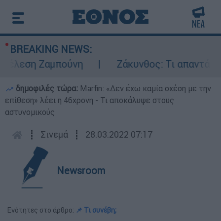
BREAKING NEWS:
έλεση Ζαμπούνη
Ζάκυνθος: Τι απαντά η ΕΛ
δημοφιλές τώρα:
Marfin: «Δεν έχω καμία σχέση με την
επίθεση» λέει η 46χρονη - Τι αποκάλυψε στους
αστυνομικούς
┋
Σινεμά
┋
28.03.2022 07:17
Newsroom
Ενότητες στο άρθρο:
📌 Τι συνέβη;