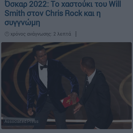
Όσκαρ 2022: Το χαστούκι του Will
Smith στον Chris Rock και η
συγγνώμη
🕛 χρόνος ανάγνωσης: 2 λεπτά ┋
Associated Press