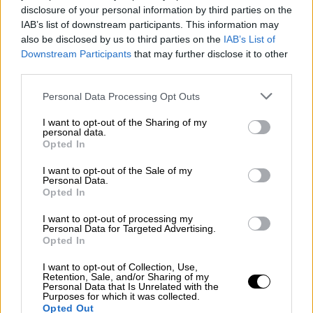
χαστούκισε.
disclosure of your personal information by third parties on the
IAB’s list of downstream participants. This information may
Αφού κάθισε ξανά, ο Smith φώναξε στον
also be disclosed by us to third parties on the
IAB’s List of
Rock να «κρατήσει το όνομα της γυναίκας
Downstream Participants
that may further disclose it to other
μου μακριά από το γ
@μ@@@@ο στόμα σου
».
third parties.
Όταν ο Ροκ , διαμαρτυρήθηκε ότι επρόκειτο
Please note that this website/app uses one or more Google
Personal Data Processing Opt Outs
απλώς για ένα αστείο «GI Jane» (όπου
services and may gather and store information including but
πρωταγωνιστεί
γυναίκα πεζοναύτης
έχει
not limited to your visit or usage behaviour. You may click to
I want to opt-out of the Sharing of my
personal data.
grant or deny consent to Google and its third-party tags to
κοντοκουρεμένα μαλλιά), ο Smith επανέλαβε
Opted In
use your data for below specified purposes in below Google
την ίδια ατάκα.
consent section.
I want to opt-out of the Sale of my
Personal Data.
Opted In
I want to opt-out of processing my
Personal Data for Targeted Advertising.
Opted In
I want to opt-out of Collection, Use,
video
Retention, Sale, and/or Sharing of my
Personal Data that Is Unrelated with the
Purposes for which it was collected.
Opted Out