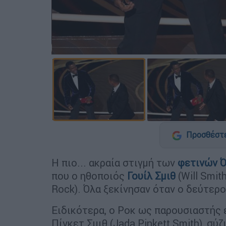
Προσθέστε
Η πιο... ακραία στιγμή των
φετινών 
που ο ηθοποιός
Γουίλ Σμιθ
(Will Smit
Rock). Όλα ξεκίνησαν όταν ο δεύτερ
Ειδικότερα, ο Ροκ ως παρουσιαστής 
Πίνκετ Σμιθ (Jada Pinkett Smith), σύζ