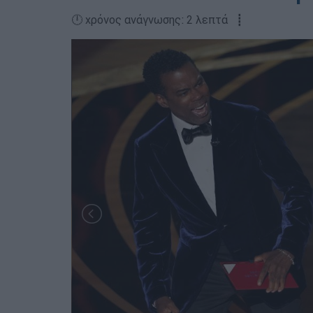
🕛 χρόνος ανάγνωσης: 2 λεπτά ┋