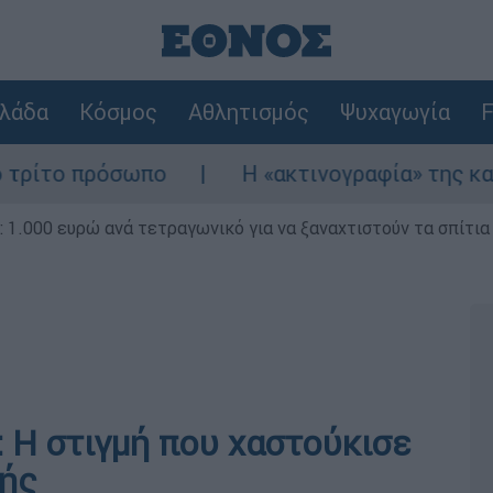
λάδα
Κόσμος
Αθλητισμός
Ψυχαγωγία
F
πο
Η «ακτινογραφία» της καταστροφής από
1.000 ευρώ ανά τετραγωνικό για να ξαναχτιστούν τα σπίτια
: Η στιγμή που χαστούκισε
νής