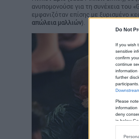
ανυπομονούσε για τη συνέχεια του «G
εμφανιζόταν επίσης με ξυρισμένο κεφ
απώλεια μαλλιών
).
Do Not Pr
If you wish 
sensitive in
confirm you
continue se
information 
further disc
participants
Downstream 
Please note
information 
deny consent
in below Go
Persona