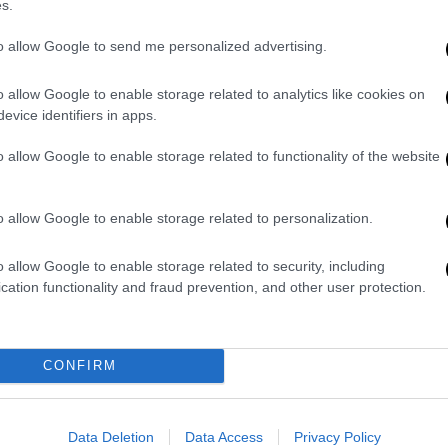
s.
video
to allow Google to send me personalized advertising.
o allow Google to enable storage related to analytics like cookies on
evice identifiers in apps.
o allow Google to enable storage related to functionality of the website
o allow Google to enable storage related to personalization.
ιθ τού φώναξε να «κρατήσει το όνομα της
o allow Google to enable storage related to security, including
@@ο στόμα σου». Όταν ο Ροκ
cation functionality and fraud prevention, and other user protection.
για ένα αστείο, ο Σμιθ επανέλαβε την ίδια
στορία της τηλεόρασης», είπε ο Ροκ,
CONFIRM
σίαση του καλύτερου ντοκιμαντέρ.
Data Deletion
Data Access
Privacy Policy