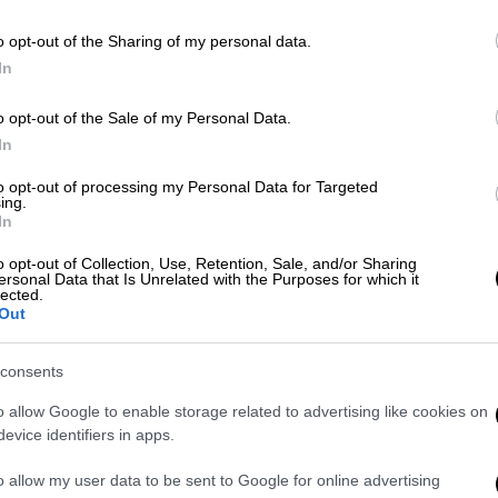
o opt-out of the Sharing of my personal data.
In
o opt-out of the Sale of my Personal Data.
In
to opt-out of processing my Personal Data for Targeted
ing.
ου κοντά στη σκηνή, πλησίασε τον Ροκ και
In
o opt-out of Collection, Use, Retention, Sale, and/or Sharing
ersonal Data that Is Unrelated with the Purposes for which it
lected.
Out
consents
o allow Google to enable storage related to advertising like cookies on
evice identifiers in apps.
o allow my user data to be sent to Google for online advertising