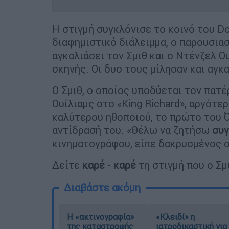
Η στιγμή συγκλόνισε το κοινό του Do
διαφημιστικό διάλειμμα, ο παρουσια
αγκαλιάσει τον Σμιθ και ο Ντένζελ 
σκηνής. Οι δυο τους μίλησαν και αγκ
Ο Σμιθ, ο οποίος υποδύεται τον πατέ
Ουίλιαμς στο «King Richard», αργότε
καλύτερου ηθοποιού, το πρώτο του Ό
αντίδρασή του. «Θέλω να ζητήσω
συ
κινηματογράφου, είπε δακρυσμένος ο
Δείτε
καρέ
-
καρέ
τη στιγμή που ο Σμ
Διαβάστε ακόμη
Η «ακτινογραφία»
«Κλειδί» η
της καταστροφής
ιατροδικαστική για