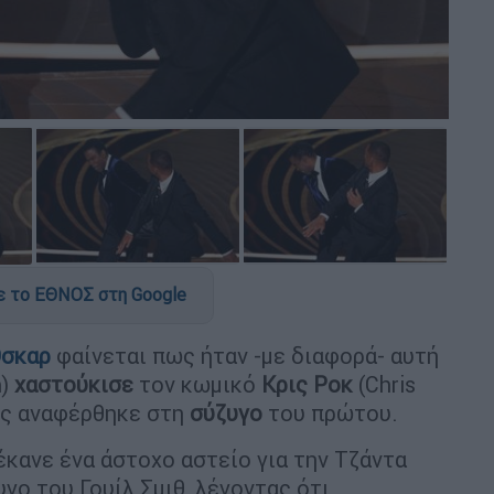
 το ΕΘΝΟΣ στη Google
Όσκαρ
φαίνεται πως ήταν -με διαφορά- αυτή
h)
χαστούκισε
τον κωμικό
Κρις Ροκ
(Chris
ος αναφέρθηκε στη
σύζυγο
του πρώτου.
έκανε ένα άστοχο αστείο για την Τζάντα
υγο του Γουίλ Σμιθ, λέγοντας ότι