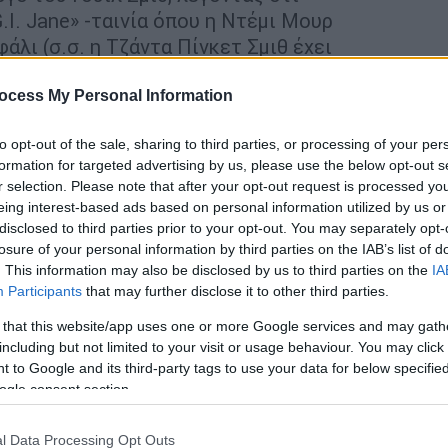
.I. Jane» -ταινία όπου η Ντέμι Μουρ
άλι (σ.σ. η Τζάντα Πίνκετ Σμιθ έχει
ocess My Personal Information
to opt-out of the sale, sharing to third parties, or processing of your per
formation for targeted advertising by us, please use the below opt-out s
r selection. Please note that after your opt-out request is processed y
eing interest-based ads based on personal information utilized by us or
disclosed to third parties prior to your opt-out. You may separately opt-
losure of your personal information by third parties on the IAB’s list of
. This information may also be disclosed by us to third parties on the
IA
Participants
that may further disclose it to other third parties.
 that this website/app uses one or more Google services and may gath
including but not limited to your visit or usage behaviour. You may click 
 to Google and its third-party tags to use your data for below specifi
ogle consent section.
l Data Processing Opt Outs