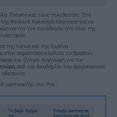
lby Theatre και τους τηλεθεατές. Στο
στής Ντάνιελ Καλούγια πλησίασε για να
Ουάσινγκτον τον συνόδευσε στο πλάι της
αλιάστηκαν.
ρα της Venus και της Σερένα
ρα στην παράσταση κέρδισε το βραβείο
σκαρ και ζήτησε συγγνώμη για την
γγνώμη
από την Ακαδημία» του αμερικανικού
 ηθοποιός.
ιθ χαστουκίζει τον Ροκ:
Το βαρύ τίμημα
Έπαιξε μουσική σε
της
λιοντάρια και αυτά