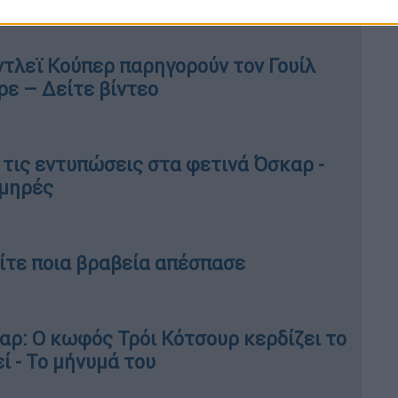
τλεϊ Κούπερ παρηγορούν τον Γουίλ
ρε – Δείτε βίντεο
 τις εντυπώσεις στα φετινά Όσκαρ -
λμηρές
ίτε ποια βραβεία απέσπασε
αρ: Ο κωφός Τρόι Κότσουρ κερδίζει το
ί - Το μήνυμά του