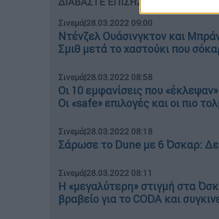
ΔΙΑΒΑΣΤΕ ΕΠΙΣΗΣ
Σινεμά
|
28.03.2022 09:00
Ντένζελ Ουάσινγκτον και Μπράν
Σμιθ μετά το χαστούκι που σόκα
Σινεμά
|
28.03.2022 08:58
Οι 10 εμφανίσεις που «έκλεψαν»
Οι «safe» επιλογές και οι πιο το
Σινεμά
|
28.03.2022 08:18
Σάρωσε το Dune με 6 Όσκαρ: Δε
Σινεμά
|
28.03.2022 08:11
Η «μεγαλύτερη» στιγμή στα Όσκ
βραβείο για το CODA και συγκινε