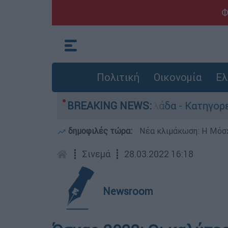
Φ
Πολιτική
Οικονομία
Ελ
α ανθρωποκτονίες στην Ελλάδα - Κατηγορείται κ
BREAKING NEWS:
δημοφιλές τώρα:
Νέα κλιμάκωση: Η Μόσχ
┋
Σινεμά
┋
28.03.2022 16:18
Newsroom