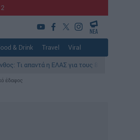
12
ood & Drink
Travel
Viral
Τι απαντά η ΕΛΑΣ για τους 8 βιασμούς τουριστρι
κό έδαφος