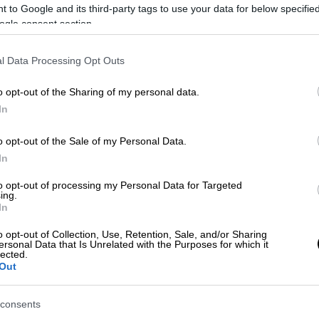
 to Google and its third-party tags to use your data for below specifi
ogle consent section.
l Data Processing Opt Outs
o opt-out of the Sharing of my personal data.
In
o opt-out of the Sale of my Personal Data.
In
to opt-out of processing my Personal Data for Targeted
ing.
 το ΕΘΝΟΣ στη Google
In
o opt-out of Collection, Use, Retention, Sale, and/or Sharing
 φέτος και τα είχαν όλα. Εκπλήξεις,
ersonal Data that Is Unrelated with the Purposes for which it
lected.
υγκινητικές ερμηνείες έγραψαν την ιστορία
Out
consents