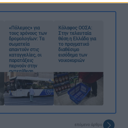
«Πόλεμος» για
Κόλαφος ΟΟΣΑ:
τους χρόνους των
Στην τελευταία
δρομολογίων: Τα
θέση η Ελλάδα για
σωματεία
το πραγματικό
απαντούν στις
διαθέσιμο
καταγγελίες, οι
εισόδημα των
παρατάξεις
νοικοκυριών
περνούν στην
αντεπίθεση
επόμενο άρθρο