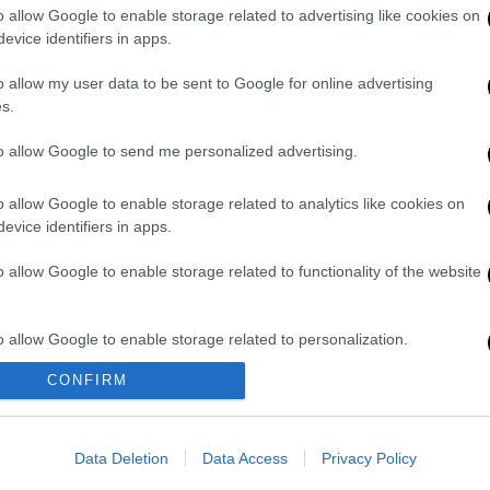
o allow Google to enable storage related to advertising like cookies on
evice identifiers in apps.
ι Άιλις ανάμεσα σε εκείνους που θα
o allow my user data to be sent to Google for online advertising
νομής των βραβείων
s.
to allow Google to send me personalized advertising.
ρουμε για τη φετινή τελετή -
o allow Google to enable storage related to analytics like cookies on
οιοι θα τραγουδήσουν στη σκηνή
evice identifiers in apps.
o allow Google to enable storage related to functionality of the website
ης «Εξουσίας του Σκύλου»
o allow Google to enable storage related to personalization.
η σε Ουκρανούς πρόσφυγες
CONFIRM
o allow Google to enable storage related to security, including
cation functionality and fraud prevention, and other user protection.
ουν τις πιο χαρακτηριστικές στιγμές της
Data Deletion
Data Access
Privacy Policy
 ο φακός του
Associated Press.