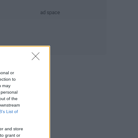
sonal or
ection to
ou may
 personal
out of the
 downstream
B’s List of
er and store
to grant or