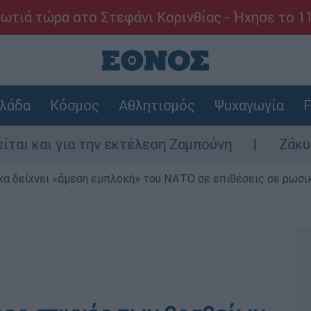
ωτιά τώρα στο Στεφάνι Κορινθίας - Ήχησε το 1
λάδα
Κόσμος
Αθλητισμός
Ψυχαγωγία
F
αι για την εκτέλεση Ζαμπούνη
Ζάκυνθος: 
α δείχνει «άμεση εμπλοκή» του ΝΑΤΟ σε επιθέσεις σε ρωσι