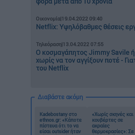
φορά μετά από 10 χρόνια
Οικονομία
|
19.04.2022 09:40
Netflix: Yψηλόβαθμες θέσεις ε
Τηλεόραση
|
13.04.2022 07:55
Ο κοσμαγάπητος Jimmy Savile ή
χωρίς να τον αγγίξουν ποτέ - Για
του Netflix
Διαβάστε ακόμη
Kadebostany στο
«Χωρίς σκηνές και
ethnos.gr: «Κάποτε
κουβέρτες σε
πίστευα ότι το να
ακραίες
είσαι outsider ήταν
θερμοκρασίες»: Σε