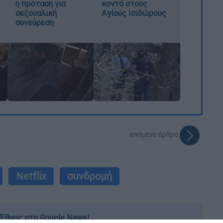
η πρόταση για
κοντά στους
σεξουαλική
Αγίους Ισιδώρους
συνεύρεση
επόμενο άρθρο
Netflix
συνδρομή
Έθνος στο Google News!