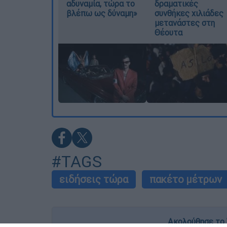
αδυναμία, τώρα το
δραματικές
βλέπω ως δύναμη»
συνθήκες χιλιάδες
μετανάστες στη
Θέουτα
#TAGS
ειδήσεις τώρα
πακέτο μέτρων
Ακολούθησε το 