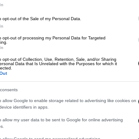
γκάθι» που προσπαθεί να αντιμετωπίσει η
In
ιρό.
o opt-out of the Sale of my Personal Data.
σιεύοντας τα οικονομικά της αποτελέσματα
In
 η βάση των συνδρομητών της
to opt-out of processing my Personal Data for Targeted
ίως.
Μπορεί το νούμερο να μην είναι
ing.
In
μυρίων συνδρομητών, είναι ωστόσο
flix
έχει «πέσει σε τοίχο». Σύμφωνα με τις
o opt-out of Collection, Use, Retention, Sale, and/or Sharing
ersonal Data that Is Unrelated with the Purposes for which it
ς,
ενδέχεται να χάσει άλλους 2
lected.
δεύτερο τρίμηνο του έτους.
Out
aming πλατφόρμα,
η οποία ήλπιζε πως θα
consents
έους συνδρομητές
μέσα στο τρίμηνο, σε
o allow Google to enable storage related to advertising like cookies on
υς χρήστες που είχε καταφέρει να
evice identifiers in apps.
οιχο χρονική περίοδο.
o allow my user data to be sent to Google for online advertising
της εταιρείας διαμορφώθηκαν στα 7,78 δισ.
s.
. δολάρια που ανέμεναν οι αναλυτές, ενώ η