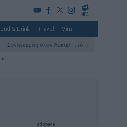
ood & Drink
Travel
Viral
γερμός στον Λυκαβηττό: Σορός σε προχωρημένη
σμο