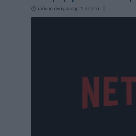
🕛 χρόνος ανάγνωσης: 2 λεπτά ┋