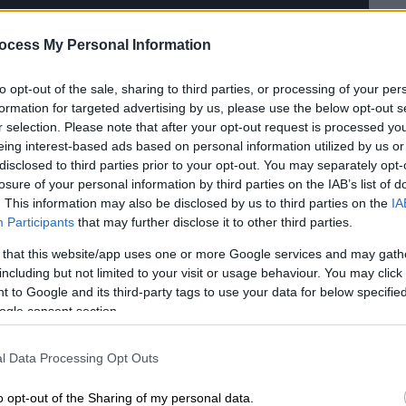
ocess My Personal Information
to opt-out of the sale, sharing to third parties, or processing of your per
formation for targeted advertising by us, please use the below opt-out s
r selection. Please note that after your opt-out request is processed y
 το ΕΘΝΟΣ στη Google
eing interest-based ads based on personal information utilized by us or
disclosed to third parties prior to your opt-out. You may separately opt-
losure of your personal information by third parties on the IAB’s list of
κυκλοφορήσει το νέο φθηνότερο
. This information may also be disclosed by us to third parties on the
IA
ύμφωνα με τους
The New York Times,
η
Participants
that may further disclose it to other third parties.
ημείωμα στους υπαλλήλους της ότι
 that this website/app uses one or more Google services and may gath
μητικό πακέτο χαμηλότερης τιμής με
including but not limited to your visit or usage behaviour. You may click 
α κυκλοφορήσει νωρίτερα από ότι
 to Google and its third-party tags to use your data for below specifi
λος του 2022.
ogle consent section.
ό το πακέτο θα ξεκινήσει πιθανά
l Data Processing Opt Outs
πό τον Οκτώβριο έως τον Δεκέμβριο.
ίναι ο περιορισμός της
κοινής χρήσης
o opt-out of the Sharing of my personal data.