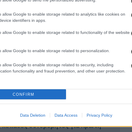
ολαρίων/μετοχή, υψηλότερα από τις
to allow Google to send me personalized advertising.
/μετοχή.
o allow Google to enable storage related to analytics like cookies on
οφείλεται και στον πόλεμο στην Ουκρανία,
evice identifiers in apps.
 Ρωσία στοίχησε τους 700.000 συνδρομητές
o allow Google to enable storage related to functionality of the website
ών που προηγήθηκε τον Ιανουάριο, είχε ως
 600.000 συνδρομητές.
o allow Google to enable storage related to personalization.
υ 2022 το
Netflix
προσέλκυσε 1,1
ντισταθμίσει κάπως την κατάσταση και να
o allow Google to enable storage related to security, including
 -200,000 συνδρομητών. Των ανακοινώσεων,
cation functionality and fraud prevention, and other user protection.
ης εταιρείας η οποία έπεσε στα «τάρταρα»
της Wall Street .
CONFIRM
Data Deletion
Data Access
Privacy Policy
ες χιλιάδες συνδρομητές για πρώτη