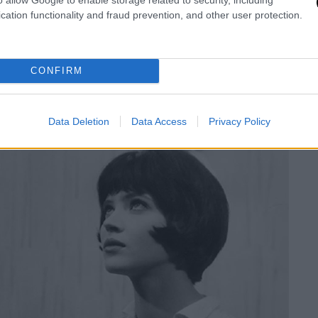
 από διαφορετικούς στόχους και απόψεις
cation functionality and fraud prevention, and other user protection.
Γκοντάρ,
το μόνο που χρειάζεσαι για μια καλή
. Το Breathless είναι ένα εξαιρετικό
CONFIRM
Data Deletion
Data Access
Privacy Policy