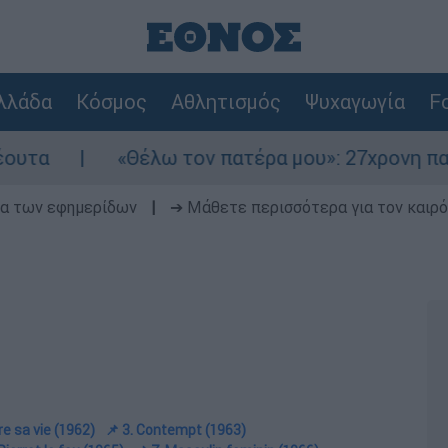
λλάδα
Κόσμος
Αθλητισμός
Ψυχαγωγία
Fo
Θέλω τον πατέρα μου»: 27χρονη παρέσυρε νύφη λί
δα των εφημερίδων
|
➔ Μάθετε περισσότερα για τον καιρό
vre sa vie (1962)
📌 3. Contempt (1963)