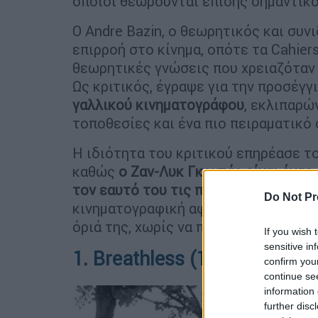
οποίοι θεωρούνται επίσης σημαντικο
Ο Andre Bazin, ο θεωρητικός και συν
επιρροή στο κίνημα, οπότε τα Cahier
θεωρητικές γνώσεις που χρειαζόταν 
Ως κριτικός, έγραψε για την προσέγ
γαλλικού κινηματογράφου
, εκλιπαρώ
τοποθεσίες και ένα πιο πειραματικό
Η ιδιότητα του κριτικού επηρέασε τ
καθώς
ο Ζαν-Λυκ Γκοντάρ είναι ένα
τον εαυτό του τις περισσότερες φο
Do Not Pr
κινηματογραφική αφήγηση και την κ
όριά της, χωρίς να προσκολλάται στ
If you wish 
sensitive in
1. Breathless (1960)
confirm you
continue se
information 
further disc