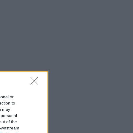
sonal or
ection to
ou may
 personal
out of the
 downstream