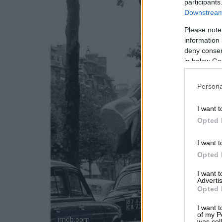
participants
Downstream 
Please note
information 
deny consent
in below Go
Persona
I want t
Opted 
I want t
Opted 
I want 
Advertis
Opted 
I want t
of my P
imdb.com
was col