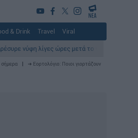
od & Drink
Travel
Viral
γες ώρες μετά το γάμο της και ζητούσε να πάει
 σήμερα
|
➔ Εορτολόγιο: Ποιοι γιορτάζουν