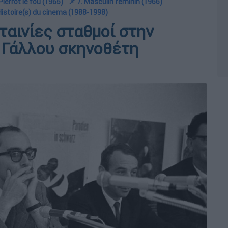
 Pierrot le fou (1965)
📌 7. Masculin feminin (1966)
Histoire(s) du cinema (1988-1998)
 ταινίες σταθμοί στην
 Γάλλου σκηνοθέτη