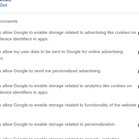
Out
Γκοντάρ, το
Breathless
είναι και η πιο
consents
τές τον
Jean-Paul Belmondo
, ο οποίος
ημοφιλείς ηθοποιούς του γαλλικού
o allow Google to enable storage related to advertising like cookies on
ν
Jean Seberg,
το pixie κούρεμα της οποίας
evice identifiers in apps.
ία της ταινίας.
o allow my user data to be sent to Google for online advertising
s.
 που γίνεται ρομαντική ταινία καθώς
 σπάει τους κανόνες της αφήγησης όπως
to allow Google to send me personalized advertising.
ump cuts
προστίθενται στο μοντάζ, το
οτελεί πλέον ταμπού, το
soundtrack
δεν
o allow Google to enable storage related to analytics like cookies on
ιμένου είδους και η αφήγηση μεταπηδά
evice identifiers in apps.
ωρίς να προσφέρει τόσες πληροφορίες για
o allow Google to enable storage related to functionality of the website
αμβάνει το κοινό.
κλημα
, το κύριο μέλημά της είναι η σχέση
o allow Google to enable storage related to personalization.
ειότητά τους. Μετά το ειδύλλιό τους, το
 υπάρχει σε όλη τη φιλμογραφία του
o allow Google to enable storage related to security, including