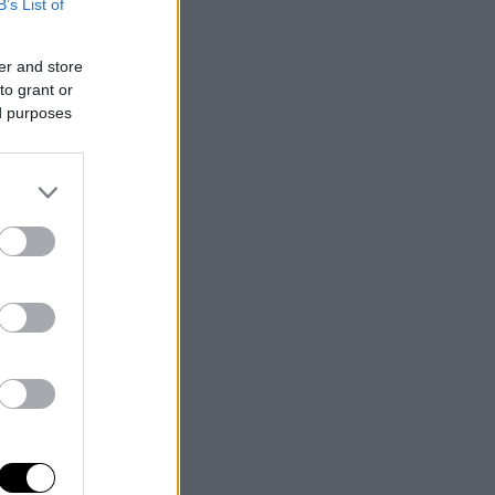
B’s List of
er and store
to grant or
ed purposes