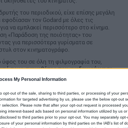
ί σκηνοθέτες του κινήματος.
ιδρυτής του περιοδικού, είχε επίσης μεγάλη
s εφοδίασαν τον Godard με όλες τις
για να εμπλακεί περισσότερο στο κίνημα.
γιση «Παράδοση της ποιότητας» του
ντας για περισσότερα γυρίσματα σε
 στυλ στον κινηματογράφο.
ο ύφος του σε όλη τη φιλμογραφία του,
ς από τους σκηνοθέτες που αναδημιούργησε
ρές
, πειραματιζόμενος με την
ocess My Personal Information
ινηματογραφική φόρμα, αμφισβητώντας τα
ο δικό του ύφος.
to opt-out of the sale, sharing to third parties, or processing of your per
formation for targeted advertising by us, please use the below opt-out s
r selection. Please note that after your opt-out request is processed y
eing interest-based ads based on personal information utilized by us or
disclosed to third parties prior to your opt-out. You may separately opt-
losure of your personal information by third parties on the IAB’s list of