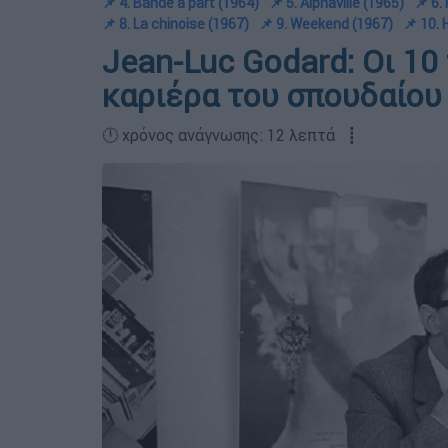
📌 4. Bande a part (1964)
📌 5. Alphaville (1965)
📌 6.
📌 8. La chinoise (1967)
📌 9. Weekend (1967)
📌 10. 
Jean-Luc Godard: Οι 10
καριέρα του σπουδαίου
🕛 χρόνος ανάγνωσης: 12 λεπτά ┋