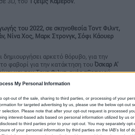
 σε 3D, του
Τζέιμς Κάμερον.
γωγής του 2022, σε σκηνοθεσία Τοντ Φιλντ,
ν, Νίνα Χος, Μαρκ Στρονγκ, Σόφι Κάουερ
ι δημιουργήσει αρκετό θόρυβο, για την
το φαβορί για την κατάκτηση του
Όσκαρ Α'
ίναι και του Τοντ Φιλντ, ενός ηθοποιού
 σε έναν ιδιαίτερο σκηνοθέτη, με ισχυρό
ocess My Personal Information
αινίες, ό,τι του προτείνουν τα στούντιο,
φές Επιθυμίες» του, για να οργανώσει την
to opt-out of the sale, sharing to third parties, or processing of your per
ίσει την Μπλάνσετ ως πρωταγωνίστρια.
formation for targeted advertising by us, please use the below opt-out s
r selection. Please note that after your opt-out request is processed y
, πάντα, με τον συναγωνισμό, διεκδικεί
eing interest-based ads based on personal information utilized by us or
ως είναι αυτά της
Καλύτερης Ταινίας,
disclosed to third parties prior to your opt-out. You may separately opt-
losure of your personal information by third parties on the IAB’s list of
 Σεναρίου, Φωτογραφίας και Μοντάζ.
Η