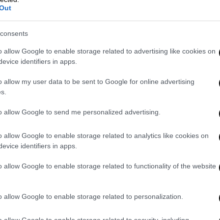
ένους, διαλόγους, μας ρίχνει απότομα στα
Out
ικής μουσικής και μάλιστα στο ανώτατο
για την ψυχαγωγία ή την απόλαυση του
consents
ων συντελεστών, την υστεροφημία, ακόμη
o allow Google to enable storage related to advertising like cookies on
τυχία.
evice identifiers in apps.
μια ταινία στην οποία η κεντρική του ηρωίδα
o allow my user data to be sent to Google for online advertising
θώς διαθέτει έναν δύστροπο χαρακτήρα,
s.
ανθρώπους, ακόμη και αυτούς που ξέρει ότι
to allow Google to send me personalized advertising.
μασμό, βλέπει τους πάντες από ψηλά, σαν
 πόντιουμ και με μια ματιά της μπορεί να
o allow Google to enable storage related to analytics like cookies on
evice identifiers in apps.
σική μουσική και τους ανθρώπους της, τον
o allow Google to enable storage related to functionality of the website
ωή, τα μεγάλα ονόματα που ήταν μικροί
τούν τεράστια δύναμη και τη χρησιμοποιούν
o allow Google to enable storage related to personalization.
ια να ρίξουν στο κρεβάτι το αντικείμενο
τηρήσεις και για τα
social media
και τη
o allow Google to enable storage related to security, including