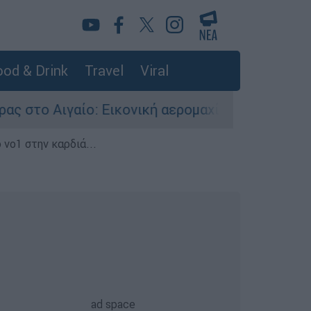
od & Drink
Travel
Viral
: Εικονική αερομαχία ανάμεσα σε ελληνικά και 
 νο1 στην καρδιά...