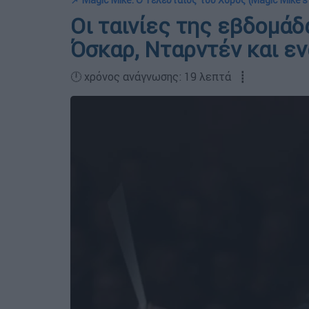
📌 Magic Mike: Ο Τελευταίος του Χορός (Μagic Mike's
Οι ταινίες της εβδομάδ
Όσκαρ, Νταρντέν και εν
🕛 χρόνος ανάγνωσης: 19 λεπτά ┋