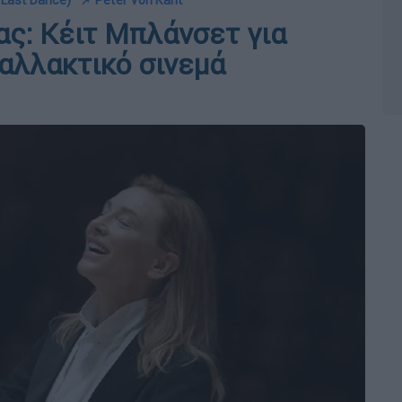
 Last Dance)
📌 Peter Von Kant
ας: Κέιτ Μπλάνσετ για
αλλακτικό σινεμά