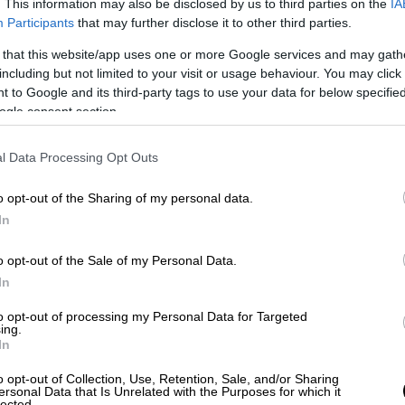
. This information may also be disclosed by us to third parties on the
IA
ρει τελικά, αλλά σίγουρα έχει πετύχει αυτό
Participants
that may further disclose it to other third parties.
να σηκώσει έντονες συζητήσεις για το θέμα
 that this website/app uses one or more Google services and may gath
including but not limited to your visit or usage behaviour. You may click 
 to Google and its third-party tags to use your data for below specifi
ολαμβάνει σταθερά εδώ και χρόνια τη φήμη
ogle consent section.
ειρευτούν την καριέρα της. Η διάσημη
 πρώτη γυναίκα διευθύντρια ορχήστρας της
l Data Processing Opt Outs
άθει να χειραγωγεί όσους βρίσκονται δίπλα
ό της, τους μουσικούς, ακόμη και τους
o opt-out of the Sharing of my personal data.
υσικής βιομηχανίας. Η Ταρ, που έχει και
In
υκλοφορία των απομνημονευμάτων της και να
 προκλήσεις της σταδιοδρομίας της, να
o opt-out of the Sale of my Personal Data.
In
α του Μάλερ. Λίγο πριν την πλήρη
ς, τη μεγαλομανία της, όλα θα γυρίσουν
to opt-out of processing my Personal Data for Targeted
ing.
νοι σκελετοί θα βγουν από την ντουλάπα της
In
ι μέσα της.
o opt-out of Collection, Use, Retention, Sale, and/or Sharing
ersonal Data that Is Unrelated with the Purposes for which it
 του Φιλντ, με το ιδιαιτέρως πυκνό
lected.