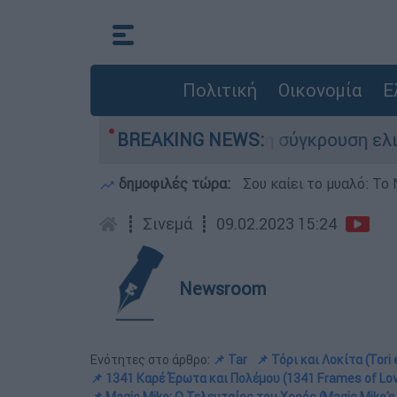
Πολιτική
Οικονομία
Ε
έχασε τη ζωή του στη σύγκρουση ελικοπτέρων
BREAKING NEWS:
δημοφιλές τώρα:
Σου καίει το μυαλό: Το 
┋
Σινεμά
┋
09.02.2023 15:24
Newsroom
Ενότητες στο άρθρο:
📌 Tar
📌 Τόρι και Λοκίτα (Tori 
📌 1341 Καρέ Έρωτα και Πολέμου (1341 Frames of Lo