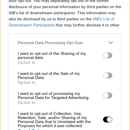
your opt-out. You may separately opt-out of the further
Λάγκερφλεντ έγινε επικεφαλής σχεδιαστής
disclosure of your personal information by third parties on the
και διευθυντής δημιουργικού των οίκων
IAB’s list of downstream participants. This information may
Chanel
, Fendi
και του δικού του brand.
also be disclosed by us to third parties on the
IAB’s List of
Downstream Participants
that may further disclose it to other
Ο Γάλλος σκηνοθέτης Ζερόμ Σαλ, δημιουργός
third parties.
των ταινιών «
Kompromat
», «
Totems
», «
The
Please note that this website/app uses one or more Google
Personal Data Processing Opt Outs
Odyssey
» και «
Zulu
», θα είναι, σύμφωνα με το
services and may gather and store information including but
Variety, ο «καλλιτεχνικός ιθύνων νους» πίσω
not limited to your visit or usage behaviour. You may click to
I want to opt-out of the Sharing of my
personal data.
grant or deny consent to Google and its third-party tags to
από τη σειρά και πρόκειται να σκηνοθετήσει
Opted In
use your data for below specified purposes in below Google
τα επεισόδια 1, 2 και 6, ενώ η ανερχόμενη
consent section.
I want to opt-out of the Sale of my
σκηνοθέτης Όντρεϊ Εστρούγκο θα
Personal Data.
Opted In
σκηνοθετήσει τ' άλλα τρία.
I want to opt-out of processing my
Δημιουργοί της σειράς «Kaiser Karl» είναι οι
Personal Data for Targeted Advertising.
Opted In
Άισαρ Πισάνι - Φέρι, Τζένιφερ Χαβ
και η
Ράφαελ Μπακέ
, συγγραφέας βιογραφίας του
I want to opt-out of Collection, Use,
Retention, Sale, and/or Sharing of my
Καρλ Λάγκερφελντ. Ο Ντάνιελ Μπρουλ, από
Personal Data that Is Unrelated with the
Purposes for which it was collected.
τους σημαντικότερους, διεθνώς