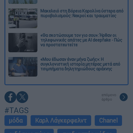
Μακελειό στη Βόρεια Καρολίνα ύστερα από
πυροβολισμούς: Νεκροί και τραυματίες
«Θα σκοτώσουμε τον γιο σου»: Ήρθαν οι
τηλεφωνικές απάτες με AI deepfake - Πώς
να προστατευτείτε
«Μου έδωσαν έναν μήνα ζωής»: Η
συγκλονιστική ιστορία μητέρας μετά από
τσιμπήματα δηλητηριώδους αράχνης
επόμενο
άρθρο
#TAGS
μόδα
Καρλ Λάγκερφελντ
Chanel