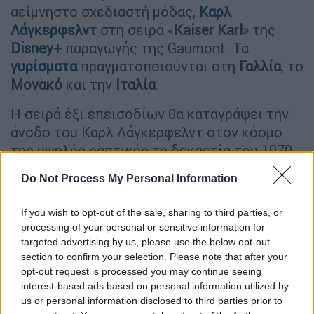
αείμνηστο σχεδιαστή μόδας,
Καρλ
Λάγκερφελντ
στη σειρά «
Kaiser Karl
» της
Disney+
παραγωγής της Gaumont. Τα
γυρίσματα
πραγματοποιούνται στη
Γαλλία
, το
Μονακό
και την
Ιταλία
.
Η σειρά έξι επεισοδίων θα καταγράψει την
άνοδο του Καρλ Λάγκερφελντ στον κόσμο
της υψηλής ραπτικής τη δεκαετία του 1970
και θα διερευνήσει επίσης την αντιπαλότητά
Do Not Process My Personal Information
του με τον συνεργάτη του Ιβ Σεν Λοράν, Πιερ
Μπερζέ, καθώς και την ιστορία αγάπης με
If you wish to opt-out of the sale, sharing to third parties, or
τον
Ζακ Ντε Μπάσερ
.
processing of your personal or sensitive information for
targeted advertising by us, please use the below opt-out
Το 1972, ο 38χρονος Καρλ Λάγκερφελντ
section to confirm your selection. Please note that after your
φιλοδοξούσε να γίνει ο πιο διάσημος
opt-out request is processed you may continue seeing
σχεδιαστής μόδας στη Γαλλία σε μια εποχή
interest-based ads based on personal information utilized by
us or personal information disclosed to third parties prior to
που ο Ιβ Σεν Λοράν κυριαρχούσε. Ο