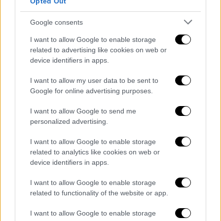
Opted Out
αναγνωρισμένους, σταρ της Γερμανίας, θα
πρωταγωνιστήσει στη σειρά μαζί με τους
Google consents
Τίοντορ Πέλεριν, Αρνό Βαλουά
και
Άλεξ
I want to allow Google to enable storage
Λουτζ
.
related to advertising like cookies on web or
device identifiers in apps.
Στη σειρά «Kaiser Karl» θα συμμετάσχουν
περισσότεροι από 2.200 βοηθητικοί
I want to allow my user data to be sent to
ηθοποιοί, θα χρησιμοποιηθούν
40
Google for online advertising purposes.
διαφορετικά σκηνικά και περίπου 3.000
I want to allow Google to send me
κοστούμια
, 160 από τα οποία θα
personalized advertising.
δημιουργηθούν από το μηδέν, σύμφωνα με τη
I want to allow Google to enable storage
Disney+.
related to analytics like cookies on web or
device identifiers in apps.
ΟΛΕΣ ΟΙ ΕΙΔΗΣΕΙΣ
I want to allow Google to enable storage
Τέμπη: Σε τι απάντησε και σε τι όχι ο
related to functionality of the website or app.
Γεραπετρίτης – Οι «γκρίζες» ζώνες, οι
κυβερνητικές καθυστερήσεις και η
I want to allow Google to enable storage