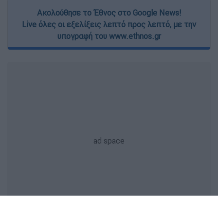
Ακολούθησε το Έθνος στο Google News!
Live όλες οι εξελίξεις λεπτό προς λεπτό, με την
υπογραφή του www.ethnos.gr