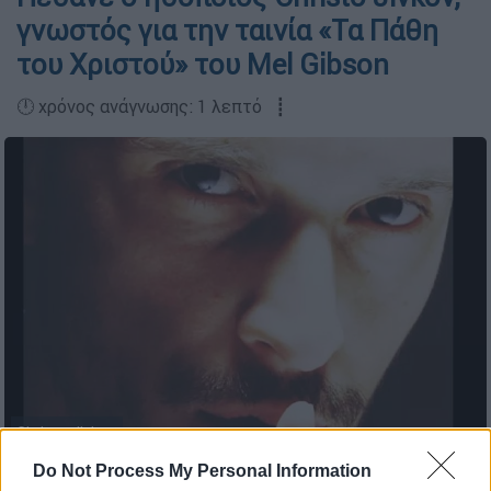
γνωστός για την ταινία «Τα Πάθη
του Χριστού» του Mel Gibson
🕛 χρόνος ανάγνωσης: 1 λεπτό ┋
Christo Jivkov,
Do Not Process My Personal Information