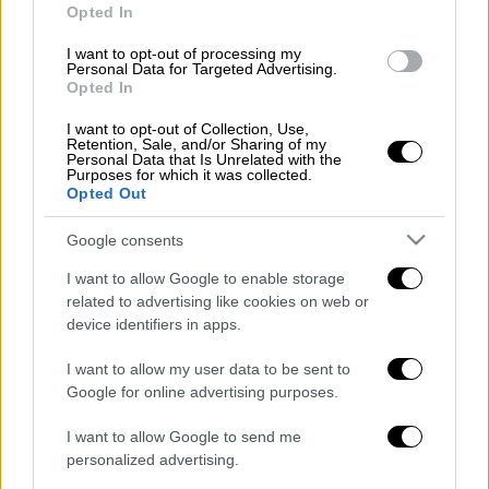
Ακαδημία Κινηματογράφου και Θεάτρου,
Opted In
όπου ειδικεύτηκε στη σκηνοθεσία, πήρε τον
I want to opt-out of processing my
πρωταγωνιστικό ρόλο στην ταινία “The
Personal Data for Targeted Advertising.
Opted In
Profession of Arms.”
I want to opt-out of Collection, Use,
Στη συνέχεια έκανε καριέρα
στον ιταλικό
Retention, Sale, and/or Sharing of my
Personal Data that Is Unrelated with the
κινηματογράφο και την τηλεόραση.
Purposes for which it was collected.
Opted Out
ΟΛΕΣ ΟΙ ΕΙΔΗΣΕΙΣ
Google consents
Τρομοκρατία: Οι Αρχές εξετάζουν αν οι
I want to allow Google to enable storage
συλληφθέντες είχαν στον στόχο και
related to advertising like cookies on web or
Έλληνες - Τρία στοιχεία που
device identifiers in apps.
προβληματίζουν την Αντιτρομοκρατική
Βιασμός 12χρονης στον Κολωνό:
I want to allow my user data to be sent to
Google for online advertising purposes.
Υπάρχουν και άλλα επεισόδια με
επιθέσεις στο σπίτι της - Για «ξεκάθαρη
I want to allow Google to send me
απειλή», μιλά ο δικηγόρος
personalized advertising.
Αρσάκειο: Πολλά τα περιστατικά