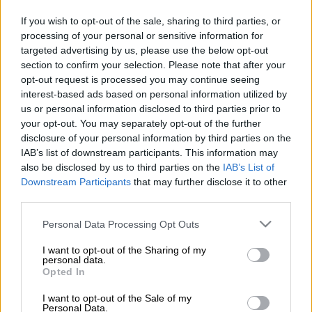
Προσθέστε το ΕΘΝΟΣ στη Google
If you wish to opt-out of the sale, sharing to third parties, or
processing of your personal or sensitive information for
«
Έφυγε
» από τη ζωή μετά από μάχη με
targeted advertising by us, please use the below opt-out
καρκίνο στο
Λος Άντζελες
σε ηλικία 48 ετών
section to confirm your selection. Please note that after your
opt-out request is processed you may continue seeing
ο Βούλγαρος ηθοποιός,
Christo Jivkov
. Είχε
interest-based ads based on personal information utilized by
γίνει ευρύτερα γνωστός για τον ρόλο του ως
us or personal information disclosed to third parties prior to
o Απόστολος Ιωάννης στην ταινία του Mel
your opt-out. You may separately opt-out of the further
Gibson “Τα Πάθη του Χριστού”.
disclosure of your personal information by third parties on the
IAB’s list of downstream participants. This information may
Ο Jivkov, είχε ακόμη ενσαρκώσει τον
also be disclosed by us to third parties on the
IAB’s List of
Downstream Participants
that may further disclose it to other
Giovanni delle Bande Nere
στην ταινία του
third parties.
Ermanno Olmi “The Profession of Arms” του
2001.
Please note that this website/app uses one or more Google
Personal Data Processing Opt Outs
services and may gather and store information including but
Ήταν
ηθοποιός
και παραγωγός ταινιών.
not limited to your visit or usage behaviour. You may click to
I want to opt-out of the Sharing of my
personal data.
grant or deny consent to Google and its third-party tags to
Opted In
Είχε γεννηθεί στη Σόφια και λίγο μετά την
use your data for below specified purposes in below Google
consent section.
αποφοίτησή του από τη Βουλγαρική
I want to opt-out of the Sale of my
Personal Data.