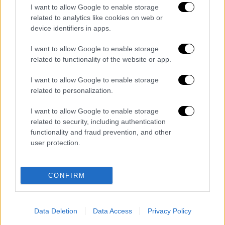
I want to allow Google to enable storage
μπούλινγκ σε βάρος του 15χρονου -
related to analytics like cookies on web or
«Ήταν δίπλα στην αίθουσα των
device identifiers in apps.
καθηγητών»
NASA: Αυτοί είναι οι 4 αστροναύτες που
I want to allow Google to enable storage
related to functionality of the website or app.
θα ταξιδέψουν στη Σελήνη - Η επίσημη
ανακοίνωση για την επιστροφή στο
I want to allow Google to enable storage
φεγγάρι
related to personalization.
Στεγαστικά δάνεια: Αυτά είναι τα νέα
I want to allow Google to enable storage
εισοδηματικά κριτήρια για την
related to security, including authentication
επιδότηση των φουσκωμένων δόσεων
functionality and fraud prevention, and other
user protection.
Διαβάστε ακόμη
Τα «γεράκια» της Ψάθας: Έσωσαν από τη
CONFIRM
μεγάλη φωτιά τη γειτονιά που κάποτε τους
έδιωχνε - «Πέρασε όλη η ζωή μπροστά μου»
Data Deletion
Data Access
Privacy Policy
Κυνήγι χρόνου στα λεωφορεία: Οδηγοί
καταγγέλλουν για δρομολόγια και