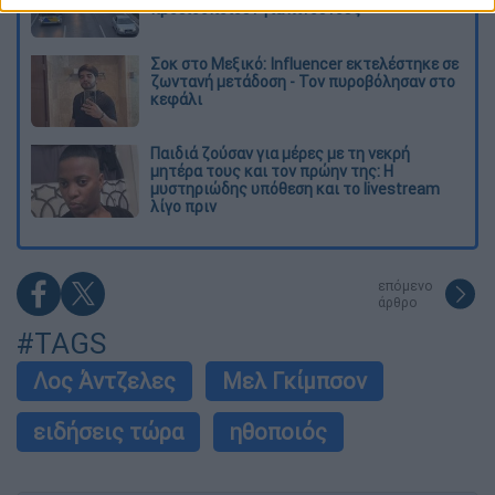
προειδοποιούν για κινδύνους
Σοκ στο Μεξικό: Influencer εκτελέστηκε σε
ζωντανή μετάδοση - Τον πυροβόλησαν στο
κεφάλι
Παιδιά ζούσαν για μέρες με τη νεκρή
μητέρα τους και τον πρώην της: Η
μυστηριώδης υπόθεση και το livestream
λίγο πριν
επόμενο
άρθρο
#TAGS
Λος Άντζελες
Μελ Γκίμπσον
ειδήσεις τώρα
ηθοποιός