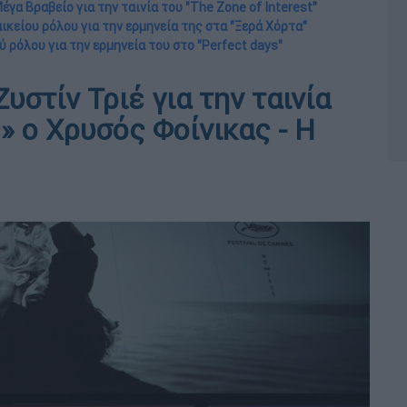
έγα Βραβείο για την ταινία του "The Zone of Interest"
ικείου ρόλου για την ερμηνεία της στα "Ξερά Χόρτα"
ύ ρόλου για την ερμηνεία του στο "Perfect days"
υστίν Τριέ για την ταινία
» ο Χρυσός Φοίνικας - Η