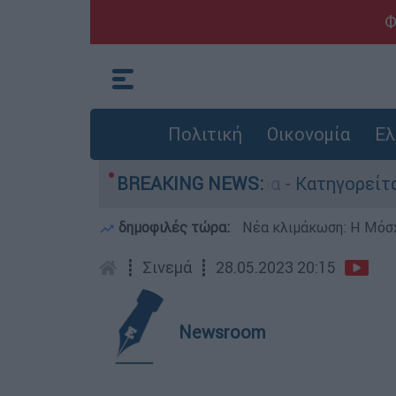
Φ
Πολιτική
Οικονομία
Ελ
ωποκτονίες στην Ελλάδα - Κατηγορείται και για
BREAKING NEWS:
δημοφιλές τώρα:
Νέα κλιμάκωση: Η Μόσχ
┋
Σινεμά
┋
28.05.2023 20:15
Newsroom