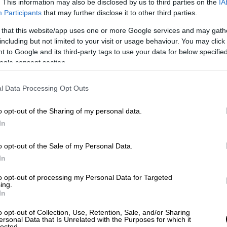
. This information may also be disclosed by us to third parties on the
IA
Participants
that may further disclose it to other third parties.
ς '
Εβδομης Τέχνης
έπειτα από τέσσερις
 that this website/app uses one or more Google services and may gath
, που είχε ήδη επιλεγεί στις Κάννες και άλλα
including but not limited to your visit or usage behaviour. You may click 
 to Google and its third-party tags to use your data for below specifi
ogle consent section.
l Data Processing Opt Outs
o opt-out of the Sharing of my personal data.
In
o opt-out of the Sale of my Personal Data.
In
video
to opt-out of processing my Personal Data for Targeted
ing.
In
o opt-out of Collection, Use, Retention, Sale, and/or Sharing
ersonal Data that Is Unrelated with the Purposes for which it
lected.