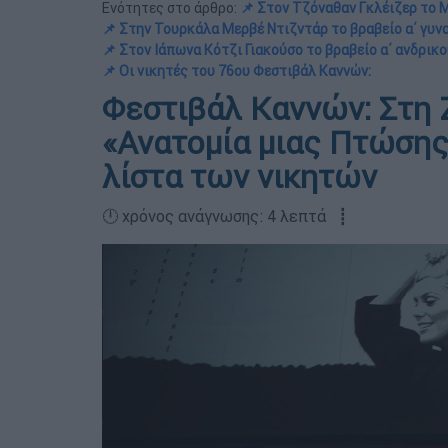
Ενότητες στο άρθρο:
📌 Στον Τζόναθαν Γκλέιζερ το Μ
📌 Στην Τουρκάλα Μερβέ Ντιζντάρ το βραβείο α΄ γυνα
📌 Στον Ιάπωνα Κότζι Γιακούσο το βραβείο α΄ ανδρικο
📌 Οι νικητές του 76ου Φεστιβάλ Καννών:
Φεστιβάλ Καννών: Στη Ζ
«Ανατομία μιας Πτώσης
λίστα των νικητών
🕛 χρόνος ανάγνωσης: 4 λεπτά ┋