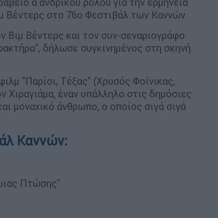
ραβείο α΄ανδρικού ρόλου για την ερμηνεία
Βιμ Βέντερς στο 76ο Φεστιβάλ των Καννών.
ν Βιμ Βέντερς και τον συν-σεναριογράφο
αρακτήρα", δήλωσε συγκινημένος στη σκηνή
φιλμ "Παρίσι, Τέξας" (Χρυσός Φοίνικας,
ον Χιραγιάμα, έναν υπάλληλο στις δημόσιες
αι μοναχικό άνθρωπο, ο οποίος σιγά σιγά
βάλ Καννών:
 μιας Πτώσης"