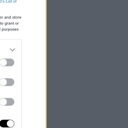
B’s List of
er and store
to grant or
ed purposes