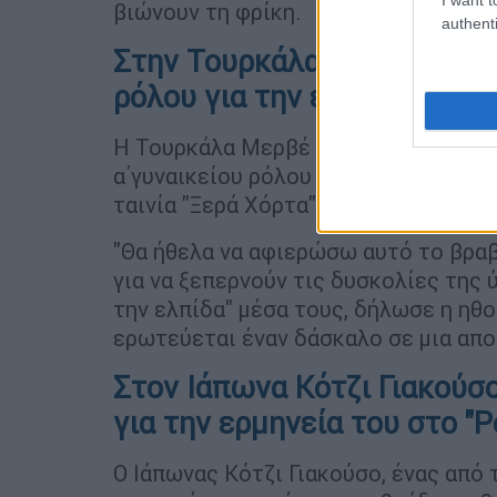
βιώνουν τη φρίκη.
authenti
Στην Τουρκάλα Μερβέ Ντιζν
ρόλου για την ερμηνεία της
Η Τουρκάλα Μερβέ Ντιζντάρ απέσπασ
α΄γυναικείου ρόλου στο 76ο Φεστιβά
ταινία "Ξερά Χόρτα" του Νουρί Μπιλγ
"Θα ήθελα να αφιερώσω αυτό το βραβ
για να ξεπερνούν τις δυσκολίες της 
την ελπίδα" μέσα τους, δήλωσε η ηθο
ερωτεύεται έναν δάσκαλο σε μια απο
Στον Ιάπωνα Κότζι Γιακούσο
για την ερμηνεία του στο "P
Ο Ιάπωνας Κότζι Γιακούσο, ένας από