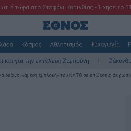
ωτιά τώρα στο Στεφάνι Κορινθίας - Ήχησε το 1
λάδα
Κόσμος
Αθλητισμός
Ψυχαγωγία
F
 την εκτέλεση Ζαμπούνη
Ζάκυνθος: Τι απα
α δείχνει «άμεση εμπλοκή» του ΝΑΤΟ σε επιθέσεις σε ρωσι