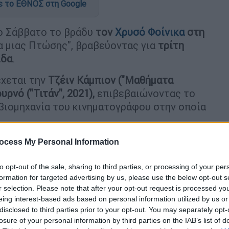
 το ΕΘΝΟΣ στη Google
ο Σάββατο το βράδυ
τον
Χρυσό Φοίνικα
στη
α μιας Πτώσης", βραβεύοντας για
τρίτη
ιδα
.
έχεται την
Τζέιν Κάμπιον ("Μαθήματα
ρνό ("Τιτάν", 2021),
επιβεβαιώνοντας το
 βιομηχανία του κινηματογράφου στην οποία
σκηνοθέτις
κατήγγειλε έντονα τον τρόπο
ocess My Personal Information
πέρριψε με τρόπο σοκαριστικό" το κίνημα
ιοδοτικού συστήματος.
to opt-out of the sale, sharing to third parties, or processing of your per
formation for targeted advertising by us, please use the below opt-out s
, ολοένα και περισσότερο χωρίς αναστολές,
r selection. Please note that after your opt-out request is processed y
eing interest-based ads based on personal information utilized by us or
ε, εκτιμώντας ότι η εξουσία επιδίωκε
disclosed to third parties prior to your opt-out. You may separately opt-
αίρεση χωρίς την οποία (η Τριέ) δεν θα ήταν
losure of your personal information by third parties on the IAB’s list of