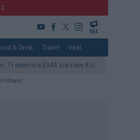
12
ood & Drink
Travel
Viral
ντά η ΕΛΑΣ για τους 8 βιασμούς τουριστριών - «
κό έδαφος