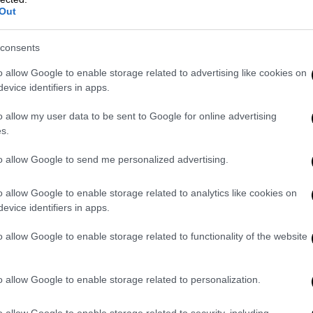
Out
consents
o allow Google to enable storage related to advertising like cookies on
Μέγα Βραβείο για την ταινία του
evice identifiers in apps.
o allow my user data to be sent to Google for online advertising
s.
γράφος Τζόναθαν Γκλέιζερ κέρδισε το
Μέγα
to allow Google to send me personalized advertising.
ν για την ταινία του "The Zone of
ίο) απονέμεται στη δεύτερη καλύτερη ταινία
o allow Google to enable storage related to analytics like cookies on
evice identifiers in apps.
κή ζωή του διοικητή του ναζιστικού
o allow Google to enable storage related to functionality of the website
 για να θυμίσει "την κοινοτοπία του
αν η πιο ριζοσπαστική ταινία του
o allow Google to enable storage related to personalization.
δο του θανάτου εκτός, η ταινία
ώπων να συνεχίζουν να ζουν αδιάφορα ενώ
o allow Google to enable storage related to security, including