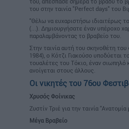
του, απέσπασε σήμερα το βράδυ το β
του στην ταινία "Perfect days" του 
"Θέλω να ευχαριστήσω ιδιαιτέρως το
(...). Δημιουργήσατε έναν υπέροχο χ
παραλαμβάνοντας το βραβείο του.
Στην ταινία αυτή του σκηνοθέτη του 
1984), ο Κότζι Γιακούσο υποδύεται τ
τουαλέτες του Τόκιο, έναν σιωπηλό κ
ανοίγεται στους άλλους.
Οι νικητές του 76ου Φεστι
Χρυσός Φοίνικας
Ζυστίν Τριέ για την ταινία "Ανατομία
Μέγα Βραβείο