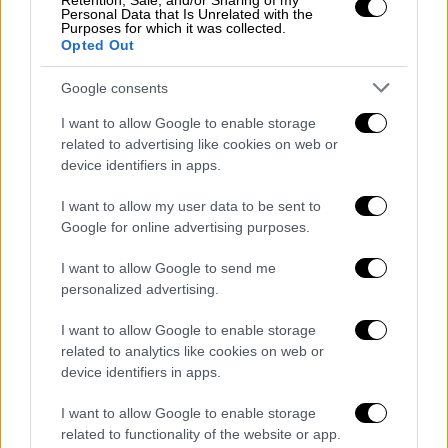
(Kim Cattrall) στο ρόλο της «Σαμάνθα
Retention, Sale, and/or Sharing of my
Personal Data that Is Unrelated with the
Τζόουνς»,
μια είδηση που ανακοινώθηκε
Purposes for which it was collected.
Opted Out
λίγες ώρες πριν την κυκλοφορία του.
Google consents
I want to allow Google to enable storage
related to advertising like cookies on web or
device identifiers in apps.
I want to allow my user data to be sent to
video
Google for online advertising purposes.
I want to allow Google to send me
personalized advertising.
I want to allow Google to enable storage
Το «And Just Like That» θα ξεκινήσει να
related to analytics like cookies on web or
προβάλλεται στις
22 Ιουνίου
από τη
device identifiers in apps.
συχνότητα του ΜΑΧ.
I want to allow Google to enable storage
related to functionality of the website or app.
ΟΛΕΣ ΟΙ ΕΙΔΗΣΕΙΣ