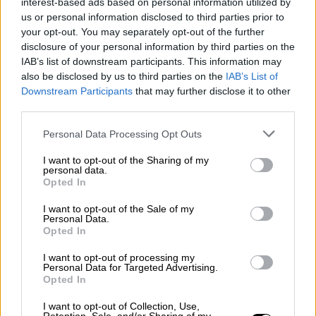
ήσουν», λέει η Κάρι (Σάρα Τζέσικα Πάρκερ)
interest-based ads based on personal information utilized by
στην αρχή του τρέιλερ, το οποίο προσφέρει
us or personal information disclosed to third parties prior to
your opt-out. You may separately opt-out of the further
αρκετές «ζουμερές» λεπτομέρειες για το τι
disclosure of your personal information by third parties on the
πρόκειται να ακολουθήσει στο νέο κύκλο.
IAB’s list of downstream participants. This information may
also be disclosed by us to third parties on the
IAB’s List of
Οι Σαρίτα Τσάντχερι(Sarita Choudhury),
Downstream Participants
that may further disclose it to other
Νικόλ Άρι Πάρκερ(Nicole Ari Parker) και
third parties.
Κάρεν Πίτμαν(Karen Pittman) επιστρέφουν
Please note that this website/app uses one or more Google
Personal Data Processing Opt Outs
στους ρόλους τους μαζί με τους Ντέιβιντ
services and may gather and store information including but
Άιγκενμπεργκ(David Eigenberg), Μάριο
not limited to your visit or usage behaviour. You may click to
I want to opt-out of the Sharing of my
personal data.
Καντόν(Mario Cantone), Έβαν Χάντλερ(Evan
grant or deny consent to Google and its third-party tags to
Opted In
use your data for below specified purposes in below Google
Handler) και Νίαλ Κάνινγκχαμ(Niall
consent section.
I want to opt-out of the Sale of my
Cunningham).
Personal Data.
Opted In
Όπως αναφέρει το Hollywood Reporter στο
I want to opt-out of processing my
τρέιλερ δεν υπάρχει κανένα πλάνο ή
Personal Data for Targeted Advertising.
στοιχείο που να προμηνύει το
Opted In
πολυαναμενόμενο
cameo της Κιμ Κατράλ
I want to opt-out of Collection, Use,