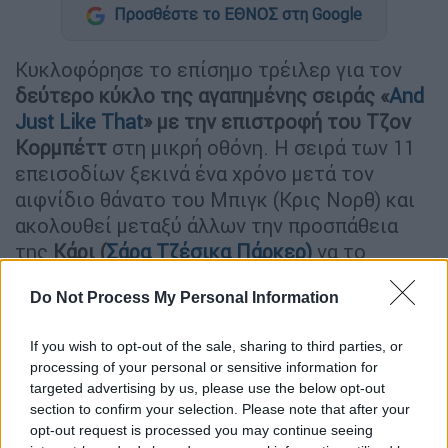
Προσθέστε το ΕΘΝΟΣ στη Google
Kυκλοφόρησε το επίσημο τρέιλερ για τον
δεύτερο κύκλο της αγαπημένης σειράς «
Αnd
Just Like That
» με την επιστροφή του Τζον
Κορμπέττ
στη μικρή οθόνη. Η σειρά των 11
επεισοδίων ξεκινά ένα χρόνο μετά τον
αιφνίδιο θάνατο του Μπιγκ (Κρις Νορθ) και
ακολουθεί μεταξύ άλλων την προσπάθεια
της
Κάρι (
Σάρα Τζέσικα Πάρκερ)
να το
ξεπεράσει και να προχωρήσει τη ζωή της.
Do Not Process My Personal Information
Στο πλευρό της για μία ακόμη φορά
πρωταγωνιστούν
οι Κρίστιν Ντέιβις (Kristin
If you wish to opt-out of the sale, sharing to third parties, or
Davis) και Σίνθια Νίξον(Cynthia Nixon).
processing of your personal or sensitive information for
targeted advertising by us, please use the below opt-out
«Δεν προχωράς επειδή είσαι έτοιμος.
section to confirm your selection. Please note that after your
Προχωράς γιατί έχεις ξεπεράσει αυτό που
opt-out request is processed you may continue seeing