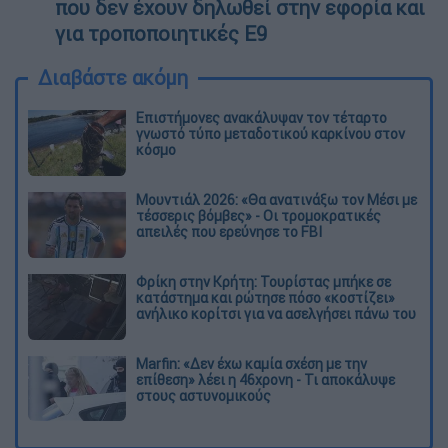
που δεν έχουν δηλωθεί στην εφορία και
για τροποποιητικές Ε9
Διαβάστε ακόμη
Επιστήμονες ανακάλυψαν τον τέταρτο
γνωστό τύπο μεταδοτικού καρκίνου στον
κόσμο
Μουντιάλ 2026: «Θα ανατινάξω τον Μέσι με
τέσσερις βόμβες» - Οι τρομοκρατικές
απειλές που ερεύνησε το FBI
Φρίκη στην Κρήτη: Τουρίστας μπήκε σε
κατάστημα και ρώτησε πόσο «κοστίζει»
ανήλικο κορίτσι για να ασελγήσει πάνω του
Marfin: «Δεν έχω καμία σχέση με την
επίθεση» λέει η 46χρονη - Τι αποκάλυψε
στους αστυνομικούς