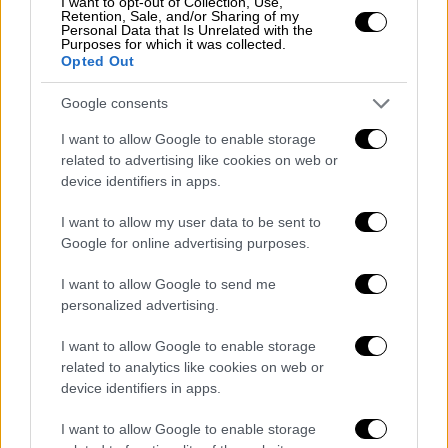
I want to opt-out of Collection, Use,
πόλεμο που διεξάγεται από τον Λόρδο της
Retention, Sale, and/or Sharing of my
Φωτιάς Οζάι και το Έθνος της Φωτιάς.
Personal Data that Is Unrelated with the
Purposes for which it was collected.
Opted Out
Google consents
I want to allow Google to enable storage
related to advertising like cookies on web or
device identifiers in apps.
video
I want to allow my user data to be sent to
Google for online advertising purposes.
I want to allow Google to send me
personalized advertising.
Η τελευταία live-action μεταφορά της σειράς
I want to allow Google to enable storage
κινουμένων σχεδίων ήταν η ταινία του 2010
related to analytics like cookies on web or
από τον M. Night Shyamalan, η οποία δεν
device identifiers in apps.
άφησε τις καλύτερες εντυπώσεις.
I want to allow Google to enable storage
ΟΛΕΣ ΟΙ ΕΙΔΗΣΕΙΣ