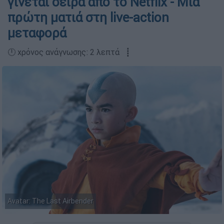
γίνεται σειρά από το Netflix - Μία
πρώτη ματιά στη live-action
μεταφορά
🕛 χρόνος ανάγνωσης: 2 λεπτά ┋
Avatar: The Last Airbender