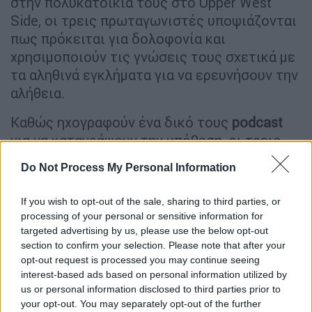
στην πολυκατοικία τους στο Upper West
Side, οι τρεις πρωταγωνιστές υποψιάζονται
πως πρόκειται για δολοφονία και
χρησιμοποιούν τις γνώσεις τους σχετικά με
τα αληθινά εγκλήματα για να ερευνήσουν την
αλήθεια.
Καθώς ηχογραφούν ένα δικό τους
podcast
για να καταγράψουν την υπόθεση, οι τρεις
τους ξετυλίγουν τα πολύπλοκα μυστικά του
Do Not Process My Personal Information
κτιρίου που εκτείνονται χρόνια πίσω. Ίσως,
ακόμη πιο εκρηκτικά είναι τα ψέματα που
If you wish to opt-out of the sale, sharing to third parties, or
λένε ο ένας στον άλλον. Σύντομα, η
processing of your personal or sensitive information for
ριψοκίνδυνη ομάδα των τριών
targeted advertising by us, please use the below opt-out
section to confirm your selection. Please note that after your
πρωταγωνιστών, καθώς κάνει αγώνα για να
opt-out request is processed you may continue seeing
αποκρυπτογραφήσει τα αυξανόμενα στοιχεία
interest-based ads based on personal information utilized by
πριν να είναι πολύ αργά, συνειδητοποιεί ότι
us or personal information disclosed to third parties prior to
ο δολοφόνος μπορεί να ζει ανάμεσά τους.
your opt-out. You may separately opt-out of the further