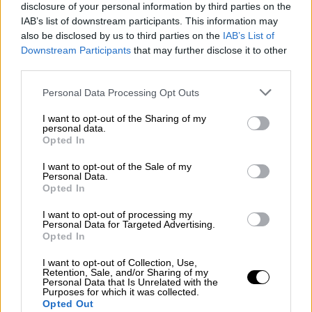
disclosure of your personal information by third parties on the
IAB’s list of downstream participants. This information may
also be disclosed by us to third parties on the
IAB’s List of
Downstream Participants
that may further disclose it to other
third parties.
Please note that this website/app uses one or more Google
Personal Data Processing Opt Outs
services and may gather and store information including but
not limited to your visit or usage behaviour. You may click to
I want to opt-out of the Sharing of my
personal data.
grant or deny consent to Google and its third-party tags to
Opted In
use your data for below specified purposes in below Google
consent section.
I want to opt-out of the Sale of my
Personal Data.
Opted In
View this post on Instagram
I want to opt-out of processing my
Personal Data for Targeted Advertising.
Opted In
I want to opt-out of Collection, Use,
Retention, Sale, and/or Sharing of my
Personal Data that Is Unrelated with the
Purposes for which it was collected.
Opted Out