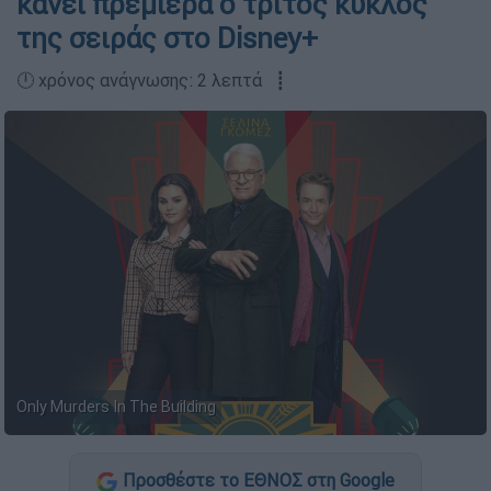
κάνει πρεμιέρα ο τρίτος κύκλος
της σειράς στο Disney+
🕛 χρόνος ανάγνωσης: 2 λεπτά ┋
Only Murders In The Building
Προσθέστε το ΕΘΝΟΣ στη Google