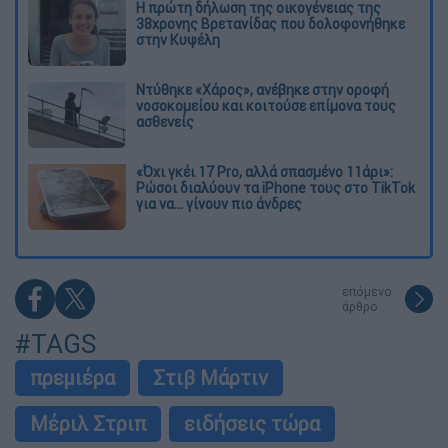
Η πρώτη δήλωση της οικογένειας της
38χρονης Βρετανίδας που δολοφονήθηκε
στην Κυψέλη
Ντύθηκε «Χάρος», ανέβηκε στην οροφή
νοσοκομείου και κοιτούσε επίμονα τους
ασθενείς
«Όχι γκέι 17 Pro, αλλά σπασμένο 11άρι»:
Ρώσοι διαλύουν τα iPhone τους στο TikTok
για να... γίνουν πιο άνδρες
επόμενο
άρθρο
#TAGS
πρεμιέρα
Στιβ Μάρτιν
Μέριλ Στριπ
ειδήσεις τώρα