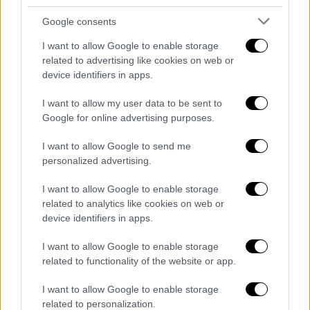
Google consents
Ο τρίτος κύκλος της σειράς βρίσκει τους
I want to allow Google to enable storage
Τσάρλς, Όλιβερ και Μέιμπελ (τους οποίους
related to advertising like cookies on web or
υποδύονται οι Steve Martin, Martin Short και
device identifiers in apps.
Selena Gomez),
να ερευνούν έναν φόνο στα
I want to allow my user data to be sent to
παρασκήνια μιας παράστασης του
Google for online advertising purposes.
Μπρόντγουεϊ
. Ο Μπεν Γκλένροι (Paul Rudd)
είναι ένας αστέρας του Χόλιγουντ, του
I want to allow Google to send me
οποίου το ντεμπούτο στο Μπρόντγουεϊ
personalized advertising.
διακόπτεται από τον πρόωρο θάνατo του.
I want to allow Google to enable storage
Με τη βοήθεια της συμπρωταγωνίστριας,
related to analytics like cookies on web or
Λορέττα Ντάρκιν (
Meryl Streep
), οι τρείς
device identifiers in apps.
πρωταγωνιστές ξεκινούν την πιο δύσκολη
I want to allow Google to enable storage
υπόθεση που έχουν αναλάβει ποτέ, ενώ ο
related to functionality of the website or app.
σκηνοθέτης Όλιβερ προσπαθεί απεγνωσμένα
να ξαναφτιάξει την παράσταση του. Η αυλαία
I want to allow Google to enable storage
ανεβαίνει!
related to personalization.