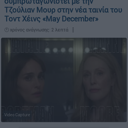
συμπρωταγωνιστεί με την
Τζούλιαν Μουρ στην νέα ταινία του
Τοντ Χέινς «May December»
🕛 χρόνος ανάγνωσης: 2 λεπτά ┋
Video Capture