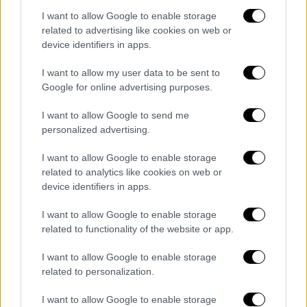
και να μελετήσει την ζωή τους με αφορμή το
I want to allow Google to enable storage
related to advertising like cookies on web or
νέο της ρόλο.
device identifiers in apps.
Μαζί τους πρωταγωνιστεί ο Τσαρλς Μέλτον
I want to allow my user data to be sent to
(Charles Melton) με τους Κόρι Μίχαελ Σμιθ
Google for online advertising purposes.
(Cory Michael Smith), Ντ. Γ. Μόφετ (DW
Moffett), Ντρου Σάιντ(Drew Scheid) και
I want to allow Google to send me
personalized advertising.
Τζόσελυν Σέλφο (Jocelyn Shelfo). Το
σενάριο γράφτηκε από τον
I want to allow Google to enable storage
πρωτοεμφανιζόμενο σεναριογράφο Σάμι
related to analytics like cookies on web or
Μπερτς (Samy Burch) με παραγωγούς,
device identifiers in apps.
μεταξύ άλλων, τους Γουίλ Φέρελ (Will Ferrell),
I want to allow Google to enable storage
Τζέσσικα Έλμπαουμ (Jessica Elbaum) και
related to functionality of the website or app.
Νάταλι Πόρτμαν.
I want to allow Google to enable storage
Η διάσημη πλατφόρμα αγόρασε τα
related to personalization.
δικαιώματα διανομής κατά την διάρκεια του
I want to allow Google to enable storage
76ου Φεστιβάλ των Καννών
όπου η ταινία