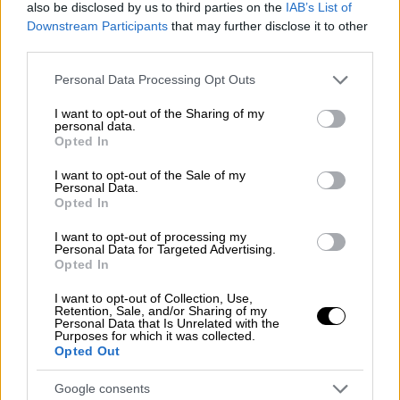
also be disclosed by us to third parties on the
IAB’s List of
της, Τζο η οποία συνελήφθη, εξέτισε την
Downstream Participants
that may further disclose it to other
ποινή της στη φυλακή και στη συνέχεια αφού
third parties.
παντρεύτηκαν μετακόμισαν μακριά για να
Please note that this website/app uses one or more Google
Personal Data Processing Opt Outs
ζήσουν ήσυχα την οικογένειά τους.
services and may gather and store information including but
not limited to your visit or usage behaviour. You may click to
I want to opt-out of the Sharing of my
personal data.
grant or deny consent to Google and its third-party tags to
Opted In
use your data for below specified purposes in below Google
consent section.
I want to opt-out of the Sale of my
Personal Data.
Opted In
video
I want to opt-out of processing my
Personal Data for Targeted Advertising.
Opted In
I want to opt-out of Collection, Use,
Retention, Sale, and/or Sharing of my
Personal Data that Is Unrelated with the
Purposes for which it was collected.
Μια επίδοξη
ηθοποιός
η Ελίζαμπεθ Μπέρι
Opted Out
(Πόρτμαν) αποφασίζει να ταξιδέψει στη
Google consents
Σαβάνα της Τζόρτζια για να τους συναντήσει