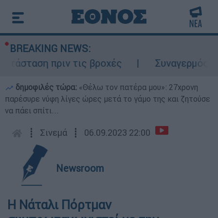
BREAKING NEWS:
τάσταση πριν τις βροχές
Συναγερμός στον
δημοφιλές τώρα:
«Θέλω τον πατέρα μου»: 27χρονη
παρέσυρε νύφη λίγες ώρες μετά το γάμο της και ζητούσε
να πάει σπίτι...
┋
Σινεμά
┋
06.09.2023 22:00
Newsroom
Η Νάταλι Πόρτμαν