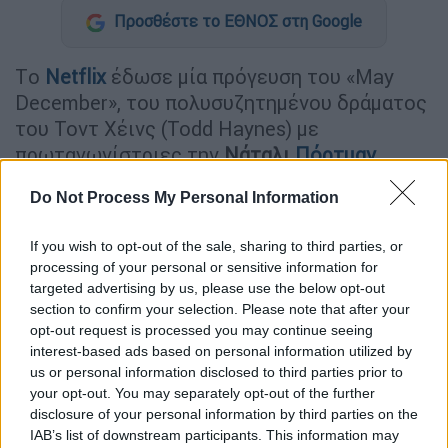
Προσθέστε το ΕΘΝΟΣ στη Google
Tο
Netflix
έδωσε μία πρόγευση του «May
December», του πολυσυζητημένου δράματος
του Τοντ Χέινς (Todd Haynes) με
πρωταγωνίστριες την
Νάταλι
Πόρτμαν
(Natalie Portman) και την
Τζούλιαν
Μουρ
Do Not Process My Personal Information
(Julianne Moore).
Είναι η έκτη φορά που ενώνουν τις δυνάμεις
If you wish to opt-out of the sale, sharing to third parties, or
processing of your personal or sensitive information for
τους ο Τοντ Χέινς και η Τζούλιαν Μουρ σε
targeted advertising by us, please use the below opt-out
μία ταινία που η υπόθεση της περιστρέφεται
section to confirm your selection. Please note that after your
γύρω από ένα παντρεμένο ζευγάρι, το οποίο
opt-out request is processed you may continue seeing
είκοσι χρόνια πριν είχε γίνει πρωτοσέλιδο
interest-based ads based on personal information utilized by
us or personal information disclosed to third parties prior to
στον Τύπο.
your opt-out. You may separately opt-out of the further
disclosure of your personal information by third parties on the
Πρόκειται για το ειδύλλιο μιας δασκάλας
IAB’s list of downstream participants. This information may
της Γκρέισι(Μουρ) και του 13χρονου μαθητή