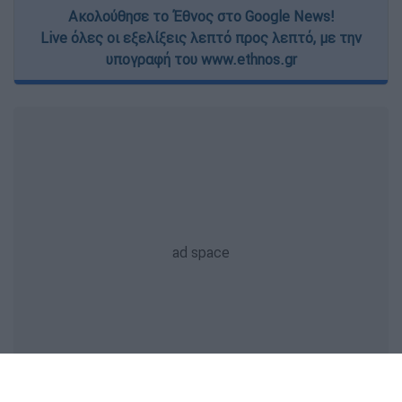
Ακολούθησε το Έθνος στο Google News!
Live όλες οι εξελίξεις λεπτό προς λεπτό, με την
υπογραφή του www.ethnos.gr