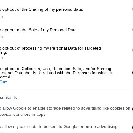
ρωτεύουσα των Κυκλάδων - Αναλυτικά
o opt-out of the Sharing of my personal data.
In
o opt-out of the Sale of my Personal Data.
In
ράφουμε μία τέτοια συμπαραγωγή,
μετά τον
Μάνο Ελευθερίου
, γιατί θέλουμε να
to opt-out of processing my Personal Data for Targeted
ing.
ργούς του εντέχνου στην νέα γενιά, μέσα
In
 φέτος θέλαμε να τους συστήσουμε σ' έναν
o opt-out of Collection, Use, Retention, Sale, and/or Sharing
ό, ιδιαίτερα πολιτικοποιημένο και
ersonal Data that Is Unrelated with the Purposes for which it
lected.
ς μέρες - Σεπτέμβριο του 1982»
ανέφερε ο
Out
 η φετινή επιλογή ήταν ο Μάνος Λοΐζος.
consents
ρήση μικτών τεχνικών ανιμέισον τις
υ έργου του μέσα από το αξέχαστο τραγούδι
o allow Google to enable storage related to advertising like cookies on
πιβλητική απαγγελία της
Χάρις Αλεξίου
. Η
evice identifiers in apps.
 κατάφερε να βρίσκεται στη Σύρο για την
o allow my user data to be sent to Google for online advertising
μέσω video δηλώνοντας σχετικά: «Χαίρομαι
s.