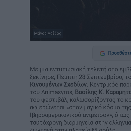
Μάνος Λοΐζος
Προσθέστε
Με μια εντυπωσιακή τελετή στο εμ
ξεκίνησε, Πέμπτη 28 Σεπτεμβρίου, τ
Κινουμένων Σχεδίων
. Κεντρικός πα
του Animasyros,
Βασίλης Κ. Καραμητ
του φεστιβάλ, καλωσορίζοντας το κ
αφιερώνεται «στον μαγικό κόσμο της
Ιβηροαμερικανικού ανιμέισον», όπως
ταυτόχρονη διερμηνεία στην ελληνι
ζωντανά στην πλατεία Μιαούλη.