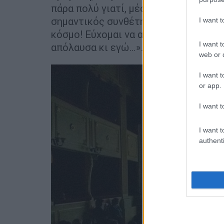
πάρα πολύ γιατί, μέσα από το Animasy
σημαντικός συνθέτης όπως ο Μάνος 
I want 
κόσμο! Εύχομαι να απολαύσετε κι εσε
I want t
απόλαυσα κι εγώ…».
web or d
I want t
or app.
I want t
I want t
authenti