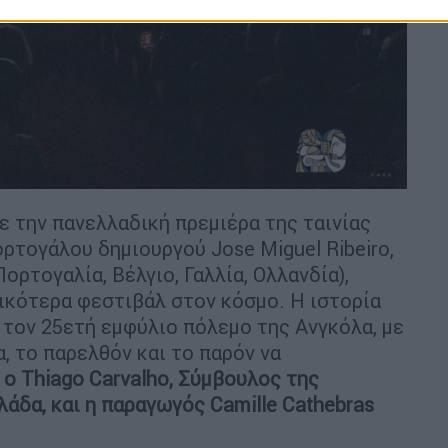
ε την πανελλαδική πρεμιέρα της ταινίας
ορτογάλου δημιουργού Jose Miguel Ribeiro,
ρτογαλία, Βέλγιο, Γαλλία, Ολλανδία),
ικότερα φεστιβάλ στον κόσμο. Η ιστορία
 τον 25ετή εμφύλιο πόλεμο της Ανγκόλα, με
, το παρελθόν και το παρόν να
 ο Thiago Carvalho, Σύμβουλος της
άδα, και η παραγωγός Camille Cathebras