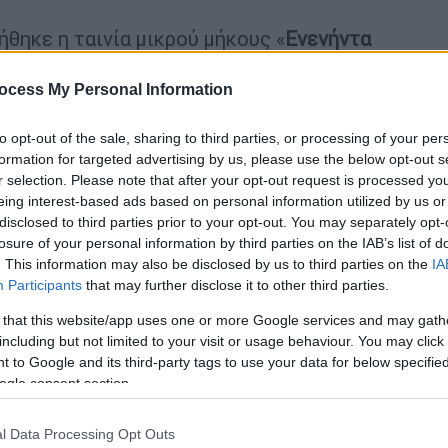
ήθηκε η ταινία μικρού μήκους «
Ενενήντα
ιται για την τέταρτη ταινία της σειράς
με τον ραδιοφωνικό σταθμό Μελωδία 99,2,
ocess My Personal Information
αγαπημένων Ελλήνων τραγουδοποιών και
to opt-out of the sale, sharing to third parties, or processing of your per
ή στην ιστορία του ελληνικού τραγουδιού
formation for targeted advertising by us, please use the below opt-out s
γούδι τους γίνεται ταινία ανιμέισον από
r selection. Please note that after your opt-out request is processed y
eing interest-based ads based on personal information utilized by us or
disclosed to third parties prior to your opt-out. You may separately opt-
losure of your personal information by third parties on the IAB’s list of
. This information may also be disclosed by us to third parties on the
IA
Participants
that may further disclose it to other third parties.
os.gr: Το Animasyros καλλιεργεί
 that this website/app uses one or more Google services and may gath
including but not limited to your visit or usage behaviour. You may click 
αγνώριση
 to Google and its third-party tags to use your data for below specifi
ogle consent section.
αινίες και διεθνείς καλεσμένοι απ’
l Data Processing Opt Outs