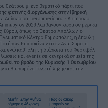
υ θεάτρου μ' ένα θεματικό πάρτι που
της φετινής διοργάνωσης στην Ιβηρική
La Animacion Iberoamericana - Animacao
 Animasyros 2023 λαμβάνουν χώρα σε μερικά
ης Σύρου, όπως το Θέατρο Απόλλων, ο
 Πνευματικό Κέντρο Ερμούπολης, η έπαυλη
 Πατέρων Καπουκίνων στην Άνω Σύρο, η
κα, ενώ καθ΄ όλη τη διάρκεια του Φεστιβάλ
ώσεις και events σε κεντρικά σημεία της
ρωθεί το βράδυ της Κυριακής 1 Οκτωβρίου
ην καθιερωμένη τελετή λήξης και την
Marfin: Στην Αθήνα
Πώς οι χάκερ
σήμερα η 46χρονη
μπορούν να