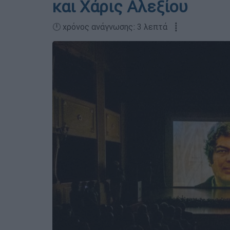
και Χάρις Αλεξίου
🕛 χρόνος ανάγνωσης: 3 λεπτά ┋