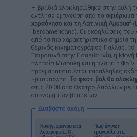
Η βραδιά ολοκληρώθηκε στην αυλή το
άντλησε έμπνευση από το
αφιέρωμα 
χερσόνησο και τη Λατινική Αμερική
(
Iberoamericana). Οι εκδηλώσεις του
από τα πιο χαρακτηριστικά σημεία τ
θερινός κινηματογράφος Παλλάς, το
Τσιροπινά στην Ποσειδωνία, η Μονή
πλατεία Μιαούλη και η πλατεία Φοίνι
πραγματοποιούνται παράλληλες εκδηλ
Ερμούπολης.
Το φεστιβάλ θα ολοκλη
στις 20:00 στο Θέατρο Απόλλων με τ
απονομή των βραβείων.
Διαβάστε ακόμη
Κυνήγι χρόνου στα
Πώς έγινε η
λεωφορεία: Οι
τραγωδία στα