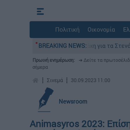
Πολιτική
Οικονομία
Ελ
γούστου
BREAKING NEWS:
Η μάχη για τα Στενά του Ορμούζ:
Πρωινή ενημέρωση:
➔ Δείτε τα πρωτοσέλι
σήμερα
┋
Σινεμά
┋
30.09.2023 11:00
Newsroom
Animasyros 2023: Επίσ