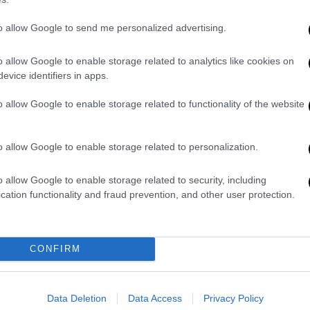
ros και την τέχνη του ανιμέισον, ένας τόσο
Λοϊζος θα ταξιδέψει σε ολόκληρο τον
to allow Google to send me personalized advertising.
ίς αυτά τα "Ενενήντα δεύτερα" όσο τα
o allow Google to enable storage related to analytics like cookies on
evice identifiers in apps.
o allow Google to enable storage related to functionality of the website
o allow Google to enable storage related to personalization.
o allow Google to enable storage related to security, including
cation functionality and fraud prevention, and other user protection.
CONFIRM
Data Deletion
Data Access
Privacy Policy