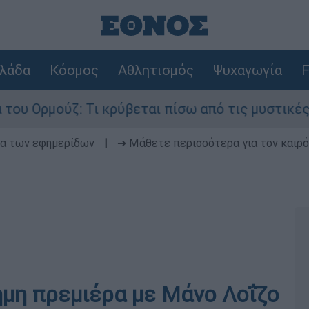
λάδα
Κόσμος
Αθλητισμός
Ψυχαγωγία
F
 Τι κρύβεται πίσω από τις μυστικές διαπραγματε
δα των εφημερίδων
|
➔ Μάθετε περισσότερα για τον καιρό
ημη πρεμιέρα με Μάνο Λοΐζο