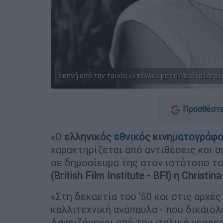
Σκηνή από την ταινία «Στέλλα» με τη Μελίνα Μερκ
Προσθέστε
«Ο
ελληνικός εθνικός κινηματογράφ
χαρακτηρίζεται από αντιθέσεις και α
σε δημοσίευμα της στον ιστότοπο τ
(British Film Institute - BFI) η Christi
«Στη δεκαετία του '50 και στις αρχές
καλλιτεχνική ανάπαυλα - που δικαιολ
Δανειζόμενοι από τον ιταλικό νεορεα