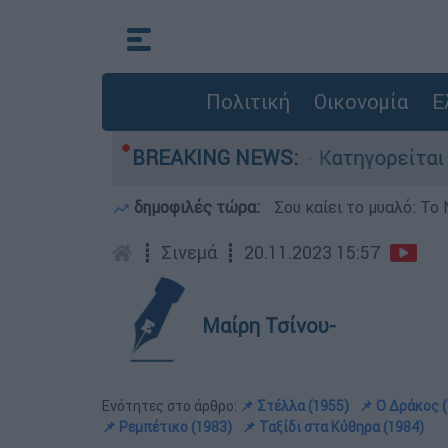
Πολιτική
Οικονομία
Ε
ονίες στην Ελλάδα - Κατηγορείται και για την 
BREAKING NEWS:
δημοφιλές τώρα:
Σου καίει το μυαλό: Το 
┋
Σινεμά
┋
20.11.2023 15:57
Μαίρη Τσίνου-
Ενότητες στο άρθρο:
📌 Στέλλα (1955)
📌 Ο Δράκος 
📌 Ρεμπέτικο (1983)
📌 Ταξίδι στα Κύθηρα (1984)