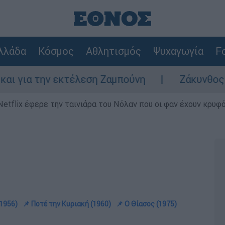
λλάδα
Κόσμος
Αθλητισμός
Ψυχαγωγία
Fo
εκτέλεση Ζαμπούνη
Ζάκυνθος: Τι απαντά η
Netflix έφερε την ταινιάρα του Νόλαν που οι φαν έχουν κρυφό
(1956)
📌 Ποτέ την Κυριακή (1960)
📌 Ο Θίασος (1975)