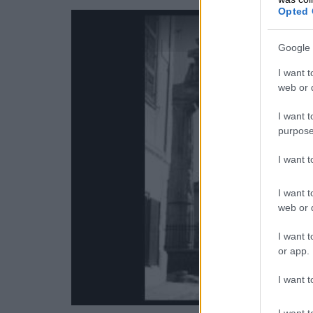
Opted 
Google 
I want t
web or d
I want t
purpose
I want 
I want t
web or d
I want t
or app.
I want t
I want t