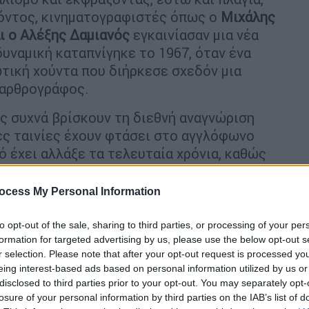
όντος, κινηματογραφιστές όπως ο
Μιχάλης
ι ο Αλέξης Δαμιανός
εγκαινίασαν μια νέα
υναμική καταπνίγηκε το 1967, όταν ένα
τική χούντα που διήρκεσε σχεδόν μια
 αρθρογράφος.
ές συχνά βρίσκουν τη διεθνή αναγνώριση
ες ταινίες έχουν φτάσει στο αγγλόφωνο
τό έχει αλλάξε τα τελευταία χρόνια, καθώς
έχουν ξεχωρίσει σε ευρωπαϊκά φεστιβάλ,
Γιώργος Λάνθιμος.
ocess My Personal Information
ina Newland επιλέγει κάποιες από τις
to opt-out of the sale, sharing to third parties, or processing of your per
νηματογράφου
υπογραμμίζοντας ότι «είναι
formation for targeted advertising by us, please use the below opt-out s
με τι θα κάνει ο ελληνικός κινηματογράφος
r selection. Please note that after your opt-out request is processed y
eing interest-based ads based on personal information utilized by us or
α στην αναμέτρηση με την ιστορία του και
disclosed to third parties prior to your opt-out. You may separately opt-
 δρόμου προς το μέλλον».
losure of your personal information by third parties on the IAB’s list of