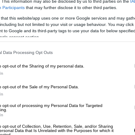
. This information may also be disclosed by us to third parties on the
IA
Participants
that may further disclose it to other third parties.
 that this website/app uses one or more Google services and may gath
including but not limited to your visit or usage behaviour. You may click 
ορμπάς ο Έλληνας, 1964) είναι ίσως ο πιο
 to Google and its third-party tags to use your data for below specifi
ogle consent section.
αγγλόφωνο κόσμο- σπούδασε θέατρο στη
λάδα το 1953 για να κάνει το ντεμπούτο
l Data Processing Opt Outs
dfall in Athens (1954). Ακολούθησε η Στέλλα
 τον
ιταλικό νεορεαλισμό όσο και από την
o opt-out of the Sharing of my personal data.
In
να ελεύθερο πνεύμα που αναγκάζεται να
o opt-out of the Sale of my Personal Data.
ποίο αγαπά, αλλά δεν θέλει να δεσμευτεί.
In
 και ισχυρογνώμων Στέλλα, που δεν
to opt-out of processing my Personal Data for Targeted
ς. Η αποφασιστικότητα και η χαρά της θα
ing.
υν τη θέληση του απειλούμενου έθνους,
In
 που την περιμένει δεν αποδεικνύεται
o opt-out of Collection, Use, Retention, Sale, and/or Sharing
ersonal Data that Is Unrelated with the Purposes for which it
lected.