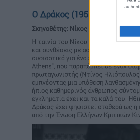
authenti
Ο Δράκος (1956)
Σκηνοθέτης: Νίκος Κούνδουρος
Η ταινία του Νίκου Κούνδουρου είναι
και συνθέσεις με αστική ατμόσφαιρα
ουσιαστικά για ένα ελληνικό
φιλμ νο
Athens", που παραπέμπει σε έναν δια
πρωταγωνιστής (Ντίνος Ηλιόπουλος),
εμπνέοντας μια υπόθεση λανθασμένης
ήπιος καθημερινός άνθρωπος σύντομα
εγκληματία έχει και τα καλά του. Ηθι
Δράκος έχει ψηφιστεί σταθερά ως η
από την Ένωση Ελλήνων Κριτικών Κι