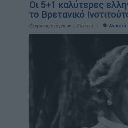
Οι 5+1 καλύτερες ελλη
το Βρετανικό Ινστιτού
🕛 χρόνος ανάγνωσης: 7 λεπτά ┋ 🗣️
Ανοικτό 