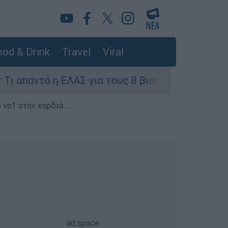
od & Drink
Travel
Viral
 ΕΛΑΣ για τους 8 βιασμούς τουριστριών - «Μόνο
 νο1 στην καρδιά...