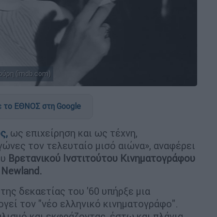
ούρη (imdb.com)
 το ΕΘΝΟΣ στη Google
ος,
ως επιχείρηση και ως τέχνη,
γώνες τον τελευταίο μισό αιώνα», αναφέρει
ου
Βρετανικού Ινστιτούτου Κινηματογράφου
na Newland.
 της δεκαετίας του '60 υπήρξε μια
ογεί τον "νέο ελληνικό κινηματογράφο".
λισμό και εκφράζοντας, έστω και πλάγια,