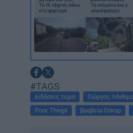
Το ΙΧ πέφτει πάνω
Τα ονόματα και ο
στο φορτηγό
«εγκέφαλος»
#TAGS
ειδήσεις τώρα
Γιώργος Λάνθιμ
Poor Things
βραβεία Οσκαρ