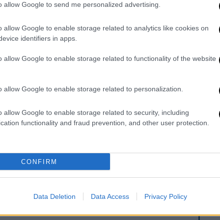
e Favourite», ενώ αναμένεται η νέα τους
to allow Google to send me personalized advertising.
nds of Kindness», μια ταινία στην οποία
ons, Willem Dafoe και Margaret Qualley. Το
o allow Google to enable storage related to analytics like cookies on
evice identifiers in apps.
κυκλοφορήσει αργότερα φέτος και ίσως να
ες
. Η ταινία «Poor Things» είναι υποψήφια
o allow Google to enable storage related to functionality of the website
ι εκείνα της καλύτερης ταινίας,
 ανδρικού ρόλου.
o allow Google to enable storage related to personalization.
 επίσης τον Λάνθιμο με τους Ed Guiney και
o allow Google to enable storage related to security, including
α έκτη φορά. Το «Green Planet» έγινε cult
cation functionality and fraud prevention, and other user protection.
την CJ Entertainment όταν κυκλοφόρησε το
φαντασίας, όπως αυτά του Μπουσόν, του
και σε αγορές όπως το Ρότερνταμ, το
CONFIRM
χάρισε επίσης στον Jang το βραβείο
Golden
νοθέτη στην
Κορέα
.
Data Deletion
Data Access
Privacy Policy