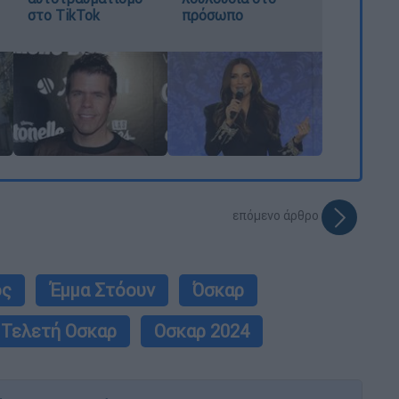
στο TikTok
πρόσωπο
επόμενο άρθρο
ος
Έμμα Στόουν
Όσκαρ
Τελετή Οσκαρ
Οσκαρ 2024