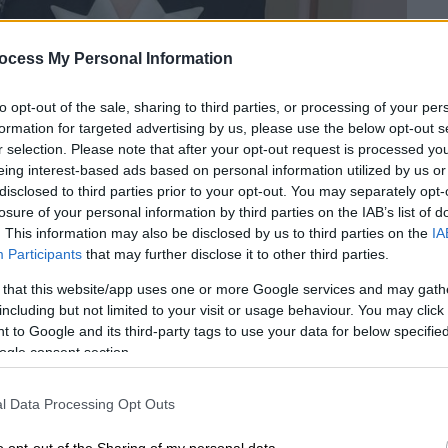
ocess My Personal Information
to opt-out of the sale, sharing to third parties, or processing of your per
formation for targeted advertising by us, please use the below opt-out s
r selection. Please note that after your opt-out request is processed y
eing interest-based ads based on personal information utilized by us or
disclosed to third parties prior to your opt-out. You may separately opt-
losure of your personal information by third parties on the IAB’s list of
. This information may also be disclosed by us to third parties on the
IA
 το ΕΘΝΟΣ στη Google
Participants
that may further disclose it to other third parties.
 that this website/app uses one or more Google services and may gath
ία κέρδισε την Κυριακή βραβείο
BAFTA
για
including but not limited to your visit or usage behaviour. You may click 
 to Google and its third-party tags to use your data for below specifi
hings»
και είναι υποψήφια για
Όσκαρ
,
ogle consent section.
ργαστεί ξανά με τον
Γιώργο Λάνθιμο
στο
ας φαντασίας
«Save the green planet»
,
l Data Processing Opt Outs
 του Variety.