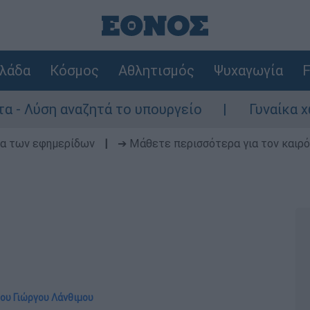
λάδα
Κόσμος
Αθλητισμός
Ψυχαγωγία
F
ση αναζητά το υπουργείο
Γυναίκα χωρίς τ
δα των εφημερίδων
|
➔ Μάθετε περισσότερα για τον καιρό
του Γιώργου Λάνθιμου