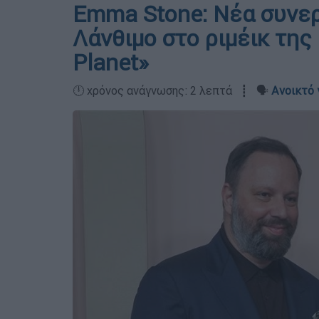
Emma Stone: Νέα συνερ
Λάνθιμο στο ριμέικ της
Planet»
🕛 χρόνος ανάγνωσης: 2 λεπτά ┋ 🗣️
Ανοικτό 