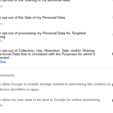
o opt-out of the Sharing of my personal data.
 ξεκινήσει γυρίσματα το καλοκαίρι στο
In
 βρίσκεται στα σκαριά εδώ και αρκετά
 σκηνοθέτησε την πρωτότυπη
o opt-out of the Sale of my Personal Data.
λάβει το τιμόνι του αγγλόφωνου ριμέικ,
In
, στο ενεργητικό του οποίου
to opt-out of processing my Personal Data for Targeted
ion» του HBO και «The Menu» της
ing.
In
o opt-out of Collection, Use, Retention, Sale, and/or Sharing
ς του Γιώργου Λάνθιμου
ersonal Data that Is Unrelated with the Purposes for which it
lected.
Out
τορία του
«Save the Green Planet»
ητευμένο νεαρό που συλλαμβάνει και
consents
ν οποίο πιστεύει ότι είναι μέρος μιας
μάχη του μυαλού μεταξύ του απαγωγέα, της
o allow Google to enable storage related to advertising like cookies on
evice identifiers in apps.
ματία και ενός ιδιωτικού ντετέκτιβ.
o allow my user data to be sent to Google for online advertising
ποστηρικτικό ρόλο. Το έργο θα
s.
του Λάνθιμου και του Στόουν. Το ζευγάρι