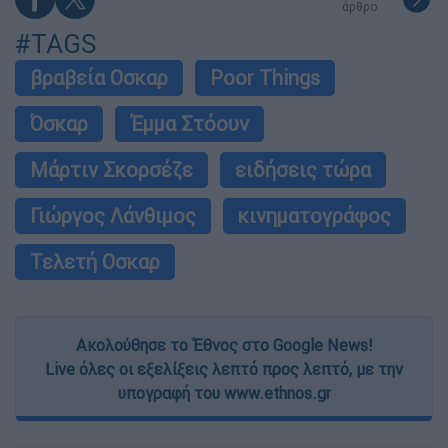
άρθρο
#TAGS
βραβεία Οσκαρ
Poor Things
Όσκαρ
Έμμα Στόουν
Μάρτιν Σκορσέζε
ειδήσεις τώρα
Γιώργος Λάνθιμος
κινηματογράφος
Τελετή Οσκαρ
Ακολούθησε το Έθνος στο Google News!
Live όλες οι εξελίξεις λεπτό προς λεπτό, με την
υπογραφή του www.ethnos.gr