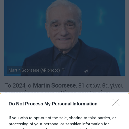
Martin Scorsese (AP photo)
Το 2024, ο
Martin Scorsese
, 81 ετών, θα γίνει
ο γηραιότερος σκηνοθέτης που θα είναι
ποτέ υποψήφιος για Όσκαρ με την ταινία του
Do Not Process My Personal Information
«
Killers of the Flower Moon
». Ο Scorsese έχει
προταθεί για 10 Όσκαρ κατά τη διάρκεια της
If you wish to opt-out of the sale, sharing to third parties, or
καριέρας του, αλλά έχει, μέχρι στιγμής,
processing of your personal or sensitive information for