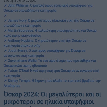
Ενότητες στο άρθρο:
📌 John Williams: Ο μεγαλύτερος ηλικιακά υποψήφιος για
Όσκαρ σε οποιαδήποτε κατηγορία
📌
📌 James Ivory: Ο μεγαλύτερος ηλικιακά νικητής Όσκαρ σε
οποιαδήποτε κατηγορία
📌 Martin Scorsese: Η παλαιότερη υποψηφιότητα για Όσκαρ
καλύτερης σκηνοθεσίας
📌 Anthony Hopkins: Ο γηραιότερος νικητής Όσκαρ σε
κατηγορία υποκριτικής
📌 Justin Henry: Ο νεότερος υποψήφιος για Όσκαρ σε
ανταγωνιστική κατηγορία
📌 Quvenzhane Wallis: Το νεότερο άτομο που προτάθηκε για
Όσκαρ καλύτερης ηθοποιού
📌 Tatum O'Neal: Η νεότερη νικήτρια Όσκαρ σε ανταγωνιστική
κατηγορία
📌 Shirley Temple: Η 6χρονη που έλαβε το τιμητικό βραβείο της
Ακαδημίας
Όσκαρ 2024: Oι μεγαλύτεροι και οι
μικρότεροι σε ηλικία υποψήφιοι