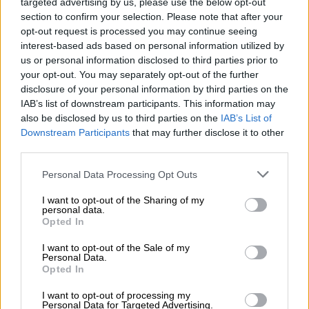
κερδίσει μόνο μία φορά για την ταινία «
The
targeted advertising by us, please use the below opt-out
section to confirm your selection. Please note that after your
Departed»
στην 79η απονομή των βραβείων
opt-out request is processed you may continue seeing
Όσκαρ.
interest-based ads based on personal information utilized by
us or personal information disclosed to third parties prior to
Anthony Hopkins: Ο γηραιότερος
your opt-out. You may separately opt-out of the further
νικητής Όσκαρ σε κατηγορία
disclosure of your personal information by third parties on the
υποκριτικής
IAB’s list of downstream participants. This information may
also be disclosed by us to third parties on the
IAB’s List of
Downstream Participants
that may further disclose it to other
third parties.
Please note that this website/app uses one or more Google
Personal Data Processing Opt Outs
services and may gather and store information including but
not limited to your visit or usage behaviour. You may click to
I want to opt-out of the Sharing of my
personal data.
grant or deny consent to Google and its third-party tags to
Opted In
use your data for below specified purposes in below Google
consent section.
I want to opt-out of the Sale of my
Personal Data.
Opted In
I want to opt-out of processing my
Personal Data for Targeted Advertising.