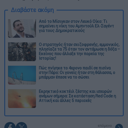
Διαβάστε ακόμη
Από το Μίσιγκαν στον Λευκό Οίκο: Τι
σημαίνει η νίκη του Αμπντούλ Ελ-Σαγέντ
για τους Δημοκρατικούς
O στρατηγός ήταν σχιζοφρενής, εμμονικός,
πλησίαζε τα 75 όταν τον αντάμωσε η δόξα –
Εκείνος που άλλαξε την πορεία της
Ιστορίας!
Πώς πνίγηκε το 4χρονο παιδί σε πισίνα
στην Πάρο: Οι γονείς ήταν στη θάλασσα, ο
μπάρμαν έπεσε να το σώσει
Εκρηκτικό κοκτέιλ ζέστης και ισχυρών
ανέμων σήμερα: Σε κατάσταση Red Code η
Αττική και άλλες 5 περιοχές
επόμενο