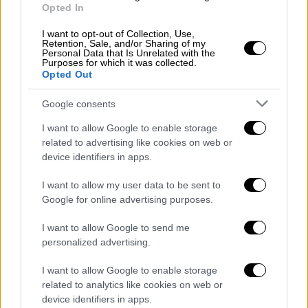
Anthony Hopkins (AP photo)
Opted In
I want to opt-out of Collection, Use,
Στα 83 του χρόνια, ο
Anthony Hopkins
έγινε ο
Retention, Sale, and/or Sharing of my
Personal Data that Is Unrelated with the
γηραιότερος καλλιτέχνης που κέρδισε
Purposes for which it was collected.
Όσκαρ σε κατηγορία υποκριτικής το 2021 για
Opted Out
τον ρόλο του στην ταινία «
The Father
». Ο
Google consents
Βρετανός ηθοποιός έχει προταθεί συνολικά
έξι φορές για Όσκαρ κατά τη διάρκεια της
I want to allow Google to enable storage
related to advertising like cookies on web or
καριέρας του.
device identifiers in apps.
Justin Henry: Ο νεότερος υποψήφιος
I want to allow my user data to be sent to
για Όσκαρ σε ανταγωνιστική
Google for online advertising purposes.
κατηγορία
I want to allow Google to send me
personalized advertising.
I want to allow Google to enable storage
related to analytics like cookies on web or
device identifiers in apps.