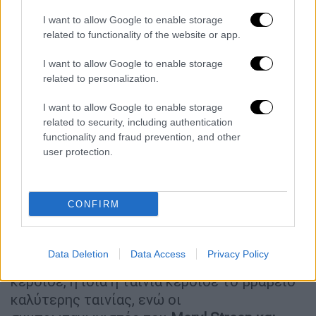
I want to allow Google to enable storage
related to functionality of the website or app.
I want to allow Google to enable storage
related to personalization.
I want to allow Google to enable storage
Justin Henry (AP photo)
related to security, including authentication
functionality and fraud prevention, and other
Σε ηλικία μόλις
8 ετών,
ο ηθοποιός Justin
user protection.
Henry ήταν υποψήφιος για το
Όσκαρ
καλύτερου β' ανδρικού ρόλου το 1980
για
CONFIRM
τον ρόλο του στο δράμα «Kramer vs Kramer»,
γεγονός που τον καθιστά το νεότερο άτομο
που έχει προταθεί ποτέ για Όσκαρ σε
Data Deletion
Data Access
Privacy Policy
ανταγωνιστική κατηγορία. Αν και δεν
κέρδισε, η ίδια η ταινία κέρδισε το βραβείο
καλύτερης ταινίας, ενώ οι