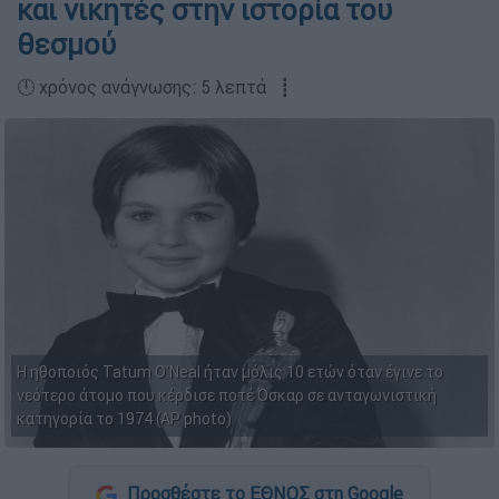
και νικητές στην ιστορία του
θεσμού
🕛 χρόνος ανάγνωσης: 5 λεπτά ┋
Η ηθοποιός Tatum O'Neal ήταν μόλις 10 ετών όταν έγινε το
νεότερο άτομο που κέρδισε ποτέ Όσκαρ σε ανταγωνιστική
κατηγορία το 1974 (AP photo)
Προσθέστε το ΕΘΝΟΣ στη Google