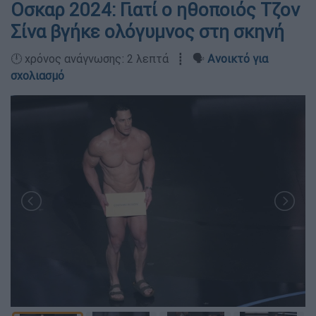
Οσκαρ 2024: Γιατί ο ηθοποιός Τζον
Σίνα βγήκε ολόγυμνος στη σκηνή
🕛 χρόνος ανάγνωσης: 2 λεπτά ┋ 🗣️
Ανοικτό για
σχολιασμό