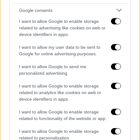
γυμνός στη σκηνή κρατώντας ένα χαρτί
Google consents
μπροστά από τα γεννητικά του όργανα. Ηταν
I want to allow Google to enable storage
η στιγμή που ο Τζίμι Κίμελ προλόγιζε την
related to advertising like cookies on web or
απονομή του Όσκαρ για τα Καλύτερα
device identifiers in apps.
Κοστούμια.
I want to allow my user data to be sent to
Google for online advertising purposes.
Θέλοντας, αφενός, να τονίσει το πόσο
σημαντικά είναι τα κοστούμια και, αφετέρου,
I want to allow Google to send me
να κάνει μία σύνδεση με τα Όσκαρ πριν από
personalized advertising.
50 χρόνια
.
I want to allow Google to enable storage
related to analytics like cookies on web or
Συγκεκριμένα, η κίνηση αυτή ήταν μια
device identifiers in apps.
αναφορά στον
ακτιβιστή και φωτογράφο
Ρόμπερτ Οπέλ
, ο οποίος το 1974 έτρεξε
I want to allow Google to enable storage
γυμνός στη σκηνή, διακόπτοντας την 46η
related to functionality of the website or app.
τελετή απονομής των Όσκαρ την ώρα που ο
I want to allow Google to enable storage
Ντέιβιντ Νίβεν προσφωνούσε την
related to personalization.