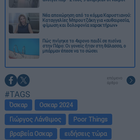
Νέα αποχώρηση από το κόμμα Καρυστιανού:
Καταγγελίες Μπρουτζάκη για «αυθαιρεσία,
φίμωση και δολοφονία χαρακτήρων»
Πώς πνίγηκε το 4χρονο παιδί σε πισίνα
στην Πάρο: Οι γονείς ήταν στη θάλασσα, ο
μπάρμαν έπεσε να το σώσει
επόμενο
άρθρο
#TAGS
Όσκαρ
Οσκαρ 2024
Γιώργος Λάνθιμος
Poor Things
βραβεία Οσκαρ
ειδήσεις τώρα