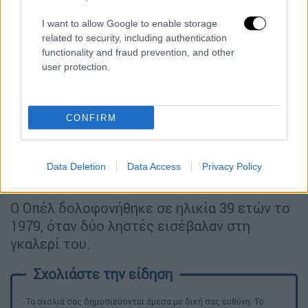
Ελίζαμπεθ Τέιλορ.
I want to allow Google to enable storage
related to security, including authentication
functionality and fraud prevention, and other
user protection.
video
CONFIRM
Data Deletion
Data Access
Privacy Policy
Ο Οπέλ δολοφονήθηκε σε ηλικία 39 ετών το
1979, όταν δύο ληστές εισέβαλαν στη
γκαλερί του.
Τα σχολιά σας δημοσιεύονται άμεσα με δική σας ευθύνη. Το