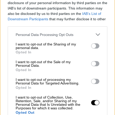
βραδιάς - Η συγκινητική ομιλία της
disclosure of your personal information by third parties on the
IAB’s list of downstream participants. This information may
also be disclosed by us to third parties on the
IAB’s List of
Σινεμά
|
11.03.2024 02:19
Downstream Participants
that may further disclose it to other
Οσκαρ 2024: Τρία σερί τεχνικά
third parties.
βραβεία κέρδισε η ταινία «Poor
Please note that this website/app uses one or more Google
Personal Data Processing Opt Outs
Things» του Γιώργου Λάνθιμου
services and may gather and store information including but
not limited to your visit or usage behaviour. You may click to
I want to opt-out of the Sharing of my
personal data.
grant or deny consent to Google and its third-party tags to
Σινεμά
|
11.03.2024 04:20
Opted In
use your data for below specified purposes in below Google
Οσκαρ 2024: Σάρωσε το
consent section.
I want to opt-out of the Sale of my
«Οπενχάιμερ» - Οι στιγμές που
Personal Data.
Opted In
ξεχώρισαν
I want to opt-out of processing my
Personal Data for Targeted Advertising.
Opted In
Η σύνδεση με την τελετή του 1974
I want to opt-out of Collection, Use,
Retention, Sale, and/or Sharing of my
Personal Data that Is Unrelated with the
Κατά τη διάρκεια της τελετής, ο σταρ του
Purposes for which it was collected.
Opted Out
WEE και ηθοποιός,
Τζον Σίνα
, εμφανίστηκε