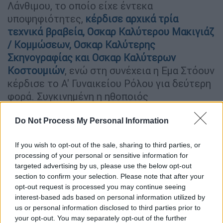
Λάνθιμου, το οποίο είχε έντεκα
υποψηφιότητες,
κέρδισε αρχικά τρία
τεχνικά βραβεία, Οσκαρ Καλύτερου Μακιγιάζ
/ Κομμώσεων, Οσκαρ Καλύτερης
Σκηνογραφίας και Οσκαρ Καλύτερων
Κοστουμιών
, ενώ στη συνέχεια η Εμα Στόουν
κέρδισε το Α' Γυναικείου Ρόλου για δεύτερη
φορά. Συγκινημένη η ηθοποιός
αποκάλυψε «δώρο ζωής» τον ρόλο της
Μπέλα Μπάξτερ και ευχαρίστησε τον Ελληνα
Do Not Process My Personal Information
σκηνοθέτη.
If you wish to opt-out of the sale, sharing to third parties, or
processing of your personal or sensitive information for
ΔΙΑΒΑΣΤΕ ΕΠΙΣΗΣ
targeted advertising by us, please use the below opt-out
section to confirm your selection. Please note that after your
Σινεμά
|
11.03.2024 01:48
opt-out request is processed you may continue seeing
Οσκαρ 2024: Στη Ντε’Βάιν Τζόι
interest-based ads based on personal information utilized by
us or personal information disclosed to third parties prior to
Ράντολφ το πρώτο βραβείο της
your opt-out. You may separately opt-out of the further