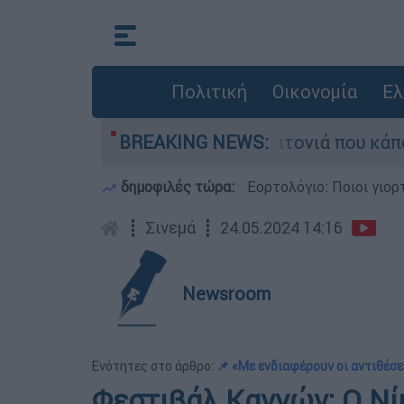
Πολιτική
Οικονομία
Ελ
τη μεγάλη φωτιά τη γειτονιά που κάποτε τους έ
BREAKING NEWS:
δημοφιλές τώρα:
Εορτολόγιο: Ποιοι γιο
┋
Σινεμά
┋
24.05.2024 14:16
Newsroom
Ενότητες στο άρθρο:
📌 «Με ενδιαφέρουν οι αντιθέσε
Φεστιβάλ Καννών: Ο Νί