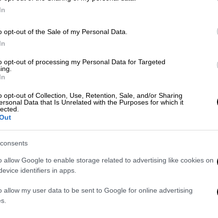
In
 La Cinef συμμετείχαν
18 σπουδαστικές
σα σε 2.263 φιλμ από 555 σχολές
o opt-out of the Sale of my Personal Data.
In
da S. Naik από το Ινστιτούτο FTII της
to opt-out of processing my Personal Data for Targeted
ing.
 the first ones to know..»
. Το δεύτερο
In
Αριστοτέλειο Πανεπιστήμιο Θεσσαλονίκης
o opt-out of Collection, Use, Retention, Sale, and/or Sharing
h από το Columbia University των ΗΠΑ για
ersonal Data that Is Unrelated with the Purposes for which it
lected.
e wall»,
ενώ το τρίτο βραβείο κέρδισε η
Out
νωμένου Βασιλείου για την ταινία
consents
ταινίας του Νίκου Κολιούκου, «η 'Αννα
o allow Google to enable storage related to advertising like cookies on
καιρία να κυνηγήσει το όνειρό της, μια
evice identifiers in apps.
ία δεν θα έμοιαζε άπιαστη, αν ο
o allow my user data to be sent to Google for online advertising
ν εμπόδιο στο δρόμο της».
s.