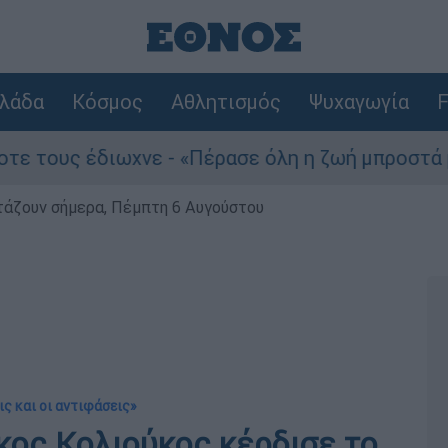
λάδα
Κόσμος
Αθλητισμός
Ψυχαγωγία
F
διωχνε - «Πέρασε όλη η ζωή μπροστά μου»
ρτάζουν σήμερα, Πέμπτη 6 Αυγούστου
ις και οι αντιφάσεις»
κος Κολιούκος κέρδισε το