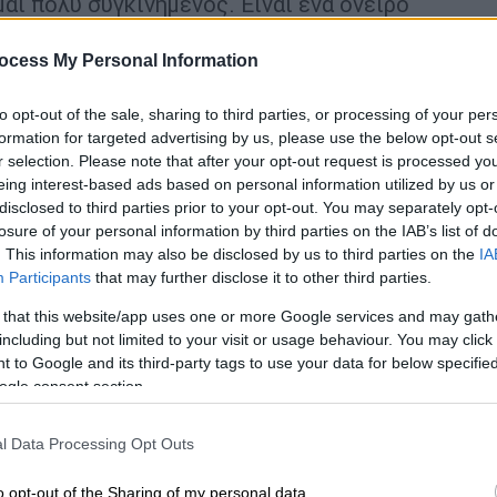
αι πολύ συγκινημένος. Είναι ένα όνειρο
ώ την ομάδα μου, αυτούς τους υπέροχους
 για το αξέχαστο ταξίδι του χάους»
ocess My Personal Information
ρακτορείο Ειδήσεων και στη Νάντια
to opt-out of the sale, sharing to third parties, or processing of your per
formation for targeted advertising by us, please use the below opt-out s
μόλις η δεύτερη ελληνική ταινία στην
r selection. Please note that after your opt-out request is processed y
eing interest-based ads based on personal information utilized by us or
αννών, 23 χρόνια μετά «Τα Μάτια που
disclosed to third parties prior to your opt-out. You may separately opt-
1.
losure of your personal information by third parties on the IAB’s list of
. This information may also be disclosed by us to third parties on the
IA
ούτο του Νίκου Κολιούκου, με
Participants
that may further disclose it to other third parties.
 τον Γιάννη Τσορτέκη, το οποίο μάλιστα
 that this website/app uses one or more Google services and may gath
ιο στο Εθνικό Σπουδαστικό Τμήμα του
including but not limited to your visit or usage behaviour. You may click 
ραβεία
Καλύτερης Σκηνοθεσίας και
 to Google and its third-party tags to use your data for below specifi
ogle consent section.
 La Cinef πραγματοποιήθηκε στις 23/5
l Data Processing Opt Outs
μέσα στο
Palais des Festivals στις Κάννες
,
βολή των βραβευμένων ταινιών.
o opt-out of the Sharing of my personal data.