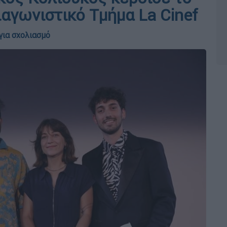
αγωνιστικό Τμήμα La Cinef
για σχολιασμό