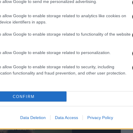
εις και οι αντιφάσεις»
to allow Google to send me personalized advertising.
ι αντιφάσεις, η πολυπλοκότητα και η
o allow Google to enable storage related to analytics like cookies on
των. Σκοπός μου ήταν να διασφαλίσω πως
evice identifiers in apps.
, θα ήταν ειλικρινής, ρεαλιστική και
o allow Google to enable storage related to functionality of the website
α δείξω πως το φως υπάρχει μέσα στο
κόμη και στις πιο σκοτεινές στιγμές»
o allow Google to enable storage related to personalization.
Καραγιώργη, η Δανάη Σκιάδη, η Μαρία Φιλίνη
o allow Google to enable storage related to security, including
ς ταινίας υπογράφει ο Γιώργος Ζαφείρης
cation functionality and fraud prevention, and other user protection.
φωτογραφίας η Αλεξάνδρα Ρίμπα (Η Μητέρα
ουσική σύνθεση η Πελαγία Χατζηνικήτα.
CONFIRM
Data Deletion
Data Access
Privacy Policy