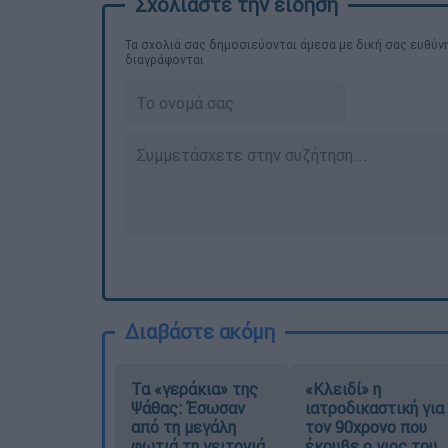
Τα σχολιά σας δημοσιεύονται άμεσα με δική σας ευθύνη
διαγράφονται
Διαβάστε ακόμη
Τα «γεράκια» της
«Κλειδί» η
Ψάθας: Έσωσαν
ιατροδικαστική για
από τη μεγάλη
τον 90χρονο που
φωτιά τη γειτονιά
έκρυβε ο γιος του