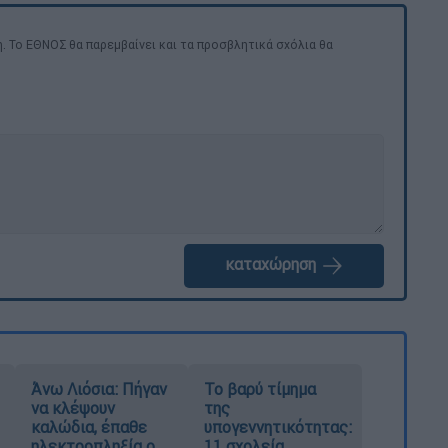
. Το ΕΘΝΟΣ θα παρεμβαίνει και τα προσβλητικά σχόλια θα
καταχώρηση
Άνω Λιόσια: Πήγαν
Το βαρύ τίμημα
να κλέψουν
της
καλώδια, έπαθε
υπογεννητικότητας:
ηλεκτροπληξία ο
11 σχολεία