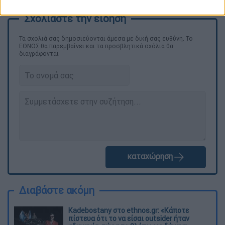
Τα σχολιά σας δημοσιεύονται άμεσα με δική σας ευθύνη. Το
ΕΘΝΟΣ θα παρεμβαίνει και τα προσβλητικά σχόλια θα
διαγράφονται
καταχώρηση
Διαβάστε ακόμη
Kadebostany στο ethnos.gr: «Κάποτε
πίστευα ότι το να είσαι outsider ήταν