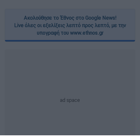
Ακολούθησε το Έθνος στο Google News!
Live όλες οι εξελίξεις λεπτό προς λεπτό, με την
υπογραφή του www.ethnos.gr