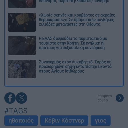
αδυναμία, τώρα το βλέπω ως δύναμη»
«Χωρίς σκηνές και κουβέρτες σε ακραίες
θερμοκρασίες»: Σε δραματικές συνθήκες
χιλιάδες μετανάστες στη Θέουτα
Η ΕΛΑΣ διαψεύδει το περιστατικό με
τουρίστα στην Κρήτη: Σε ενήλικη η
πρόταση για σεξουαλική συνεύρεση
Συναγερμός στον Λυκαβηττό: Σορός σε
προχωρημένη σήψη εντοπίστηκε κοντά
στους Αγίους Ισιδώρους
επόμενο
άρθρο
#TAGS
ηθοποιός
Κέβιν Κόστνερ
γιος