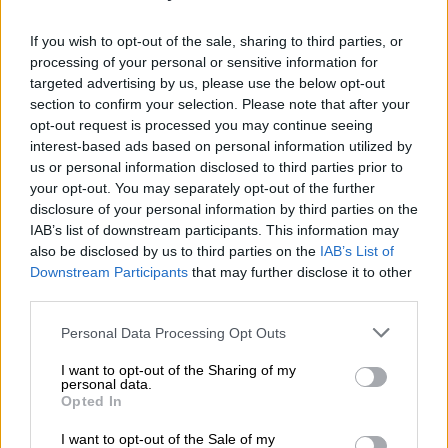
ημέρα μαζί του, κάθε μέρα και να τον βλέπω
να δουλεύει» είπε γελώντας ο Χέις και
If you wish to opt-out of the sale, sharing to third parties, or
processing of your personal or sensitive information for
πρόσθεσε στο ΕΤ: «Πέρασα πολύ καλά, ήταν
targeted advertising by us, please use the below opt-out
μια καταπληκτική εμπειρία. Είμαι πολύ
section to confirm your selection. Please note that after your
περήφανος για τον πατέρα μου».
opt-out request is processed you may continue seeing
interest-based ads based on personal information utilized by
Σημειώνεται ότι η φιλόδοξη τετραμερή
us or personal information disclosed to third parties prior to
σειρά γουέστερν του Κόστνερ «Horizon: An
your opt-out. You may separately opt-out of the further
disclosure of your personal information by third parties on the
American Saga», είναι «ένα έργο στην μεγάλη
IAB’s list of downstream participants. This information may
παράδοση των γουέστερν της Warner Bros.
also be disclosed by us to third parties on the
IAB’s List of
που διερευνά την Παλιά Δύση και πώς
Downstream Participants
that may further disclose it to other
κερδήθηκε -και χάθηκε- με αίμα, ιδρώτα και
third parties.
δάκρυα πολλών. Διαδραματίζεται την
Please note that this website/app uses one or more Google
Personal Data Processing Opt Outs
τετραετία του Αμερικανικού Εμφυλίου
services and may gather and store information including but
Πολέμου (1861-1865) και οδηγεί το κοινό σε
not limited to your visit or usage behaviour. You may click to
I want to opt-out of the Sharing of my
personal data.
grant or deny consent to Google and its third-party tags to
ένα συναισθηματικό ταξίδι μιας χώρας που
Opted In
use your data for below specified purposes in below Google
είναι σε πόλεμο με τον εαυτό της».
consent section.
I want to opt-out of the Sale of my