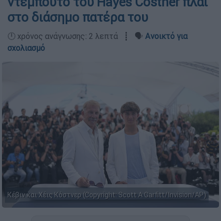
ντεμπούτο του Hayes Costner πλάι
στο διάσημο πατέρα του
🕛 χρόνος ανάγνωσης: 2 λεπτά ┋ 🗣️
Ανοικτό για
σχολιασμό
Κέβιν και Χέις Κόστνερ (Copyright: Scott A Garfitt/Invision/AP)