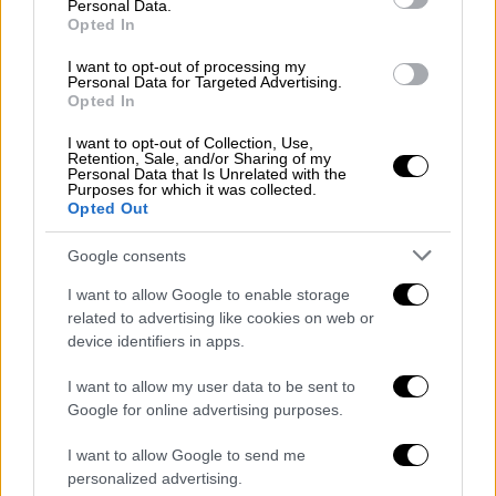
Personal Data.
Μαζί τους πρωταγωνιστεί ένα πολυάριθμο
Opted In
καστ μεταξύ των οποίων οι Σιένα Μίλερ
I want to opt-out of processing my
(Sienna Miller), Σαμ Γουέρθινγκτον (Sam
Personal Data for Targeted Advertising.
Worthington), Ντάνι Χιούστον (Danny
Opted In
Huston) και Γουίλ Πάτον (Will Patton).
I want to opt-out of Collection, Use,
Retention, Sale, and/or Sharing of my
Personal Data that Is Unrelated with the
Purposes for which it was collected.
Opted Out
Google consents
I want to allow Google to enable storage
video
related to advertising like cookies on web or
device identifiers in apps.
I want to allow my user data to be sent to
Google for online advertising purposes.
Απαντώντας στο σχόλιο του γιου του ότι
I want to allow Google to send me
personalized advertising.
τον «παγίδευσε» ο διάσημος ηθοποιός είπε