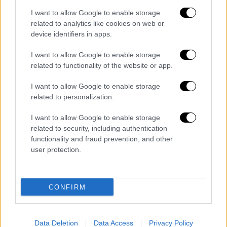
χαρακτηριστικά: «Το έκανα. Βρήκα πώς να
I want to allow Google to enable storage
τον έχω κοντά μου. Δεν θα είναι ξανά τόσο
related to analytics like cookies on web or
νέος, δεν θα είναι ξανά τόσο γλυκός και
device identifiers in apps.
όμορφος, θα μεγαλώσει και θα γίνει ένας
I want to allow Google to enable storage
νεαρός άνδρας. Είναι πολύ καλός στην
related to functionality of the website or app.
ταινία».
I want to allow Google to enable storage
Το πρότζεκτ αποτελεί ένα
στοίχημα ζωής
related to personalization.
για σχεδόν τρεις δεκαετίες για τον Κόστνερ,
I want to allow Google to enable storage
ο οποίος υποθήκευσε ακόμη και το σπίτι του
related to security, including authentication
στην Σάντα Μπάρμπαρα για να βοηθήσει στην
functionality and fraud prevention, and other
υλοποίησή του.
user protection.
Το πρώτο μέρος βγαίνει στους
κινηματογράφους στις 28 Ιουνίου, το
CONFIRM
δεύτερο στις 16 Αυγούστου ενώ οι άλλες
δύο ταινίες βρίσκονται αυτή τη στιγμή υπό
ανάπτυξη.
Data Deletion
Data Access
Privacy Policy