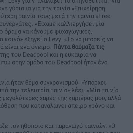
n Levy για ν' αναλάβει τα σκηνοθετικά ηνία
νε γύρισμα για την ταινία «Επιχείρηση
ύτερη ταινία τους μετά την ταινία «Free
 συνεργάτες. «Είχαμε καλλιεργήσει μία
ο όραμα να κάνουμε ψυχαγωγικές,
 κοινό» εξηγεί ο Levy. «Το να μπορείς να
ά είναι ένα όνειρο.
Πάντα θαύμαζα τις
της του Deadpool και η ευκαιρία να
 μπω στην ομάδα του Deadpool ήταν ένα
ινία ήταν θέμα συγχρονισμού. «Υπάρχει
πό την τελευταία ταινία» λέει. «Μία ταινία
ς μεγαλύτερες χαρές της καριέρας μου, αλλά
υπόθεση που καταναλώνει άπειρο χρόνο και
αζε τον ηθοποιό και παραγωγό ταινιών. «Ο