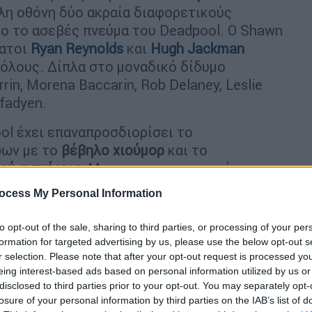
άλη οθόνη δύο ακραία διαφορετικούς
ο το ασεβές πνεύμα του Deadpool. Ο Shawn
τατοι
Ryan Reynolds
και
Hugh Jackman
όλους. Δίπλα στο μοναδικό δίδυμο
n, Morena Baccarin, Rob Delaney, Leslie
fadyen.
ol έχει επαναπροσδιορίσει το
ώων με το
βέβηλο χιούμορ
και το
κού αντιήρωα
. Με την αριστοτεχνική
ώνυμο ρόλο, ο Deadpool έχει κατακτήσει
ocess My Personal Information
ικονογραφία. Αντίστοιχα, χάρη στον
kman, οι X-Men έχουν κυριαρχήσει στα
to opt-out of the sale, sharing to third parties, or processing of your per
 κοινό και εδραιώνοντας τον Jackman ως
formation for targeted advertising by us, please use the below opt-out s
α ολόκληρη γενιά.
r selection. Please note that after your opt-out request is processed y
eing interest-based ads based on personal information utilized by us or
γγέλλει την πολυαναμενόμενη συμπερίληψη
disclosed to third parties prior to your opt-out. You may separately opt-
losure of your personal information by third parties on the IAB’s list of
iverse - μαζί με την αναπάντεχη,