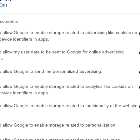
Out
consents
o allow Google to enable storage related to advertising like cookies on
video
evice identifiers in apps.
o allow my user data to be sent to Google for online advertising
s.
to allow Google to send me personalized advertising.
o allow Google to enable storage related to analytics like cookies on
evice identifiers in apps.
o allow Google to enable storage related to functionality of the website
 ξαναδεί»
αι μία ιστορία για δύο φίλους που ενώνουν
o allow Google to enable storage related to personalization.
παν που κανείς ούτε θέλει ούτε χρειάζεται»
o allow Google to enable storage related to security, including