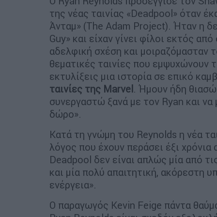
Ο Ryan Reynolds προσέγγισε τον Shaw
της νέας ταινίας «Deadpool» όταν έκα
Άνταμ» (The Adam Project). Ήταν η δε
Guy» και είχαν γίνει φίλοι εκτός από
αδελφική σχέση και μοιραζόμασταν τ
θεματικές ταινίες που εμψυχώνουν το
εκτυλίξεις μια ιστορία σε επικό καμβ
ταινίες της Marvel
. Ήμουν ήδη θιασώ
συνεργαστώ ξανά με τον Ryan και να
δώρο».
Κατά τη γνώμη του Reynolds η νέα τα
λόγος που έχουν περάσει έξι χρόνια α
Deadpool δεν είναι απλώς μία από τι
και μία πολύ απαιτητική, ακόρεστη 
ενέργεια».
Ο παραγωγός Kevin Feige πάντα θαύμ