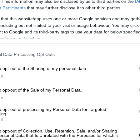
. This information may also be disclosed by us to third parties on the
IA
e. Επιτέλους οι φαν θα δουν την ευχή τους
Participants
that may further disclose it to other third parties.
ι Wolverine εμφανίζονται μαζί στη μεγάλη
 that this website/app uses one or more Google services and may gath
ιστή στο ασεβές πνεύμα του Deadpool,
including but not limited to your visit or usage behaviour. You may click 
έες αφηγήσεις μέσα στο διευρυμένο τοπίο
 to Google and its third-party tags to use your data for below specifi
ogle consent section.
περιμένει πώς και πώς να δει το κοινό την
l Data Processing Opt Outs
πώς να φέρουμε κοντά τον Deadpool και τον
ορία» λέει ο Feige, που είναι ένας από τους
o opt-out of the Sharing of my personal data.
με ότι οι θιασώτες το λαχταρούσαν και
In
vy, ο Ryan Reynolds και ο Hugh Jackman- θα
o opt-out of the Sale of my Personal Data.
α παρασκήνια. Είναι έτοιμο το MCU για
In
ορία; Εντελώς».
to opt-out of processing my Personal Data for Targeted
ing.
In
o opt-out of Collection, Use, Retention, Sale, and/or Sharing
ersonal Data that Is Unrelated with the Purposes for which it
lected.