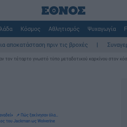
λάδα
Κόσμος
Αθλητισμός
Ψυχαγωγία
F
 πριν τις βροχές
Συναγερμός στον Λυκαβ
ν τον τέταρτο γνωστό τύπο μεταδοτικού καρκίνου στον κό
αναδεί»
📌 Πώς ξεκίνησαν όλα…
λος του Jackman ως Wolverine