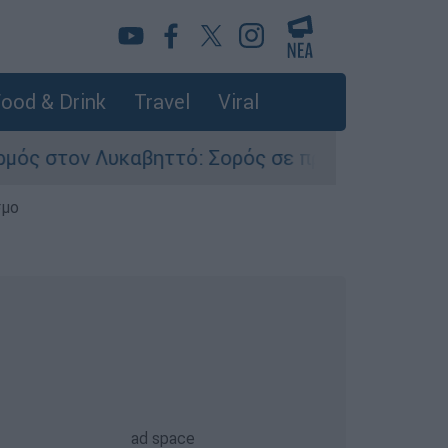
ood & Drink
Travel
Viral
ηττό: Σορός σε προχωρημένη σήψη εντοπίστηκε
σμο