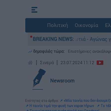
Πολιτική
Οικονομία
Ελ
ρμανό μετά τη φωτιά - Αγώνας για αποκατάσταση
BREAKING NEWS:
δημοφιλές τώρα:
Επιστήμονες ανακάλυψα
┋
Σινεμά
┋
23.07.2024 11:12
Newsroom
Ενότητες στο άρθρο:
📌 «Μία ταινία που δεν έχουμε ξ
📌 Η ταινία τιμά την ψυχή των χαρακτήρων
📌 Το τέ