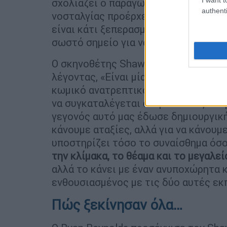
σχολιάζει ο παραγωγός και πρωταγων
authenti
νοσταλγίας προέρχεται από την ιδέα 
είναι κάτι ξεπερασμένο, κάτι που καν
σωστό σημείο για να κάνω το άλμα μ
Ο σκηνοθέτης Shawn Levy σχολιάζει π
λέγοντας, «Είναι μία ευκαιρία να κάν
κωμικό ανατρεπτικό στοιχείο του Dea
να συγκαταλέγεται ανάμεσα στις υπε
γεγονός αυτό μας έδωσε δημιουργική
κάνουμε αταξίες, αλλά για να κάνουμε
υποστηρίζει τόσο το συναίσθημα όσο
την κλίμακα, το θέαμα και το μεγαλε
αλλά το κάνει με έναν ανυποχώρητα κ
ενθουσιασμένος με τις δύο αυτές εκ
Πώς ξεκίνησαν όλα…