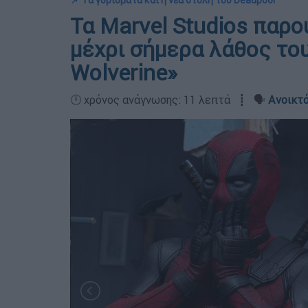
📌 Τα γυρίσματα και η νέα στολή του Deadpool
Τα Marvel Studios παρο
μέχρι σήμερα λάθος του
Wolverine»
🕛 χρόνος ανάγνωσης: 11 λεπτά ┋ 🗣️
Ανοικτό