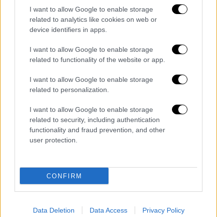
— Zurich Film Festival
I want to allow Google to enable storage
(@zurichfilmfest)
September 17,
related to analytics like cookies on web or
device identifiers in apps.
2024
I want to allow Google to enable storage
Το σενάριο της ταινίας υπογράφει η Κέιτ
related to functionality of the website or app.
Γκέρστεν (Kate Gersten) και στο καστ
συμμετέχουν επίσης οι Ντέιβ Μπατίστα
I want to allow Google to enable storage
related to personalization.
(Dave Bautista), Μπρέντα Σονγκ (Brenda
Song), Κίρναν Σίπκα (Kiernan Shipka) και
I want to allow Google to enable storage
Μπίλι Λουρντ (Billie Lourd).
related to security, including authentication
functionality and fraud prevention, and other
Το
Φεστιβάλ Κινηματογράφου
της Ζυρίχης
user protection.
θα πραγματοποιηθεί
από τις 3 έως τις 13
Οκτωβρίου
, σύμφωνα με το Variety.
CONFIRM
Τα σχολιά σας δημοσιεύονται άμεσα με δική σας ευθύνη. Το
Data Deletion
Data Access
Privacy Policy
ΕΘΝΟΣ θα παρεμβαίνει και τα προσβλητικά σχόλια θα