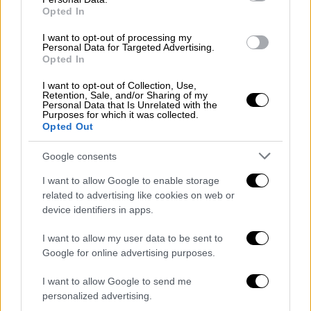
της κάθε φορά, στο Φεστιβάλ
Opted In
Κινηματογράφου της Ζυρίχης», δήλωσε ο
I want to opt-out of processing my
καλλιτεχνικός διευθυντής του φεστιβάλ,
Personal Data for Targeted Advertising.
Opted In
Κρίστιαν Γιούνγκεν (Christian Jungen).
I want to opt-out of Collection, Use,
Retention, Sale, and/or Sharing of my
Personal Data that Is Unrelated with the
🌟 Pamela Anderson will receive the
Purposes for which it was collected.
Golden Eye Award at
#ZFF2024
for
Opted Out
her versatile career and her standout
Google consents
performance in THE LAST
SHOWGIRL. She will attend the
I want to allow Google to enable storage
related to advertising like cookies on web or
festival on October 4 to present the
device identifiers in apps.
film alongside director Gia Coppola.
I want to allow my user data to be sent to
Find out more:
Google for online advertising purposes.
https://t.co/bzgR9OTpO6
I want to allow Google to send me
pic.twitter.com/VxpY2g2S6q
personalized advertising.