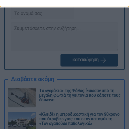
διαγράφονται
καταχώρηση
Διαβάστε ακόμη
Τα «γεράκια» της Ψάθας: Έσωσαν από τη
μεγάλη φωτιά τη γειτονιά που κάποτε τους
έδιωχνε
«Κλειδί» η ιατροδικαστική για τον 90χρονο
που έκρυβε ο γιος του στον καταψύκτη -
«Τον αγαπούσε παθολογικά»