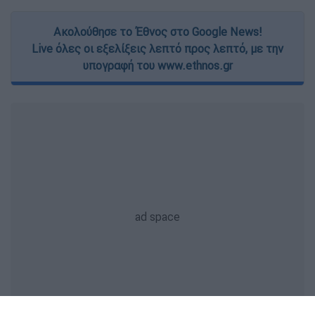
Ακολούθησε το Έθνος στο Google News!
Live όλες οι εξελίξεις λεπτό προς λεπτό, με την
υπογραφή του www.ethnos.gr