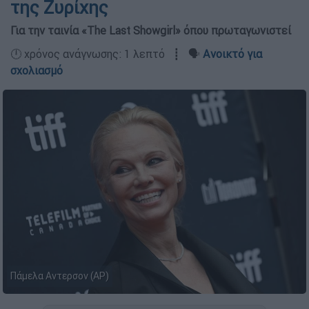
της Ζυρίχης
Για την ταινία «The Last Showgirl» όπου πρωταγωνιστεί
🕛 χρόνος ανάγνωσης: 1 λεπτό ┋ 🗣️
Ανοικτό για
σχολιασμό
Πάμελα Αντερσον (AP)