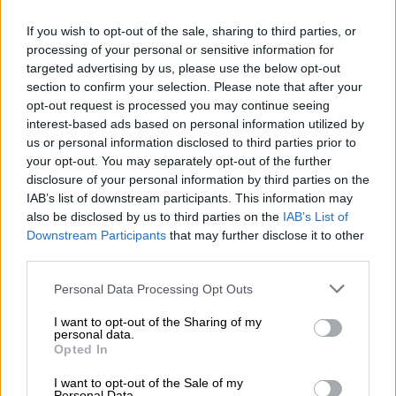
If you wish to opt-out of the sale, sharing to third parties, or
processing of your personal or sensitive information for
targeted advertising by us, please use the below opt-out
Στο «The Last Showgirl», υποδύεται τη
section to confirm your selection. Please note that after your
Shelley, μια χορεύτρια που χάνει τη δουλειά
opt-out request is processed you may continue seeing
της στο Λας Βέγκας μετά από 30 χρόνια ενώ
interest-based ads based on personal information utilized by
παράλληλα προσπαθεί να αποκαταστήσει την
us or personal information disclosed to third parties prior to
your opt-out. You may separately opt-out of the further
αποξενωμένη σχέση με την κόρη της με τη
disclosure of your personal information by third parties on the
βοήθεια της Annette, την οποία υποδύεται η
IAB’s list of downstream participants. This information may
Τζέιμι Λι Κέρτις (Jamie Lee Curtis).
also be disclosed by us to third parties on the
IAB’s List of
Downstream Participants
that may further disclose it to other
«Μια καταπληκτική ερμηνεία, ίσως η
third parties.
καλύτερη της καριέρας της, η οποία αξίζει
Please note that this website/app uses one or more Google
Personal Data Processing Opt Outs
μια υποψηφιότητα για Όσκαρ.
Είμαστε
services and may gather and store information including but
λοιπόν ευτυχείς που τιμούμε την Πάμελα
not limited to your visit or usage behaviour. You may click to
I want to opt-out of the Sharing of my
personal data.
'Αντερσον, αυτή την καλτ ηθοποιό με την
grant or deny consent to Google and its third-party tags to
Opted In
use your data for below specified purposes in below Google
οποία πολλοί από εμάς έχουμε μεγαλώσει
consent section.
I want to opt-out of the Sale of my
και η οποία επαναπροσδιορίζει τον εαυτό
Personal Data.