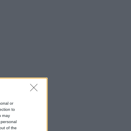
sonal or
ection to
ou may
 personal
out of the