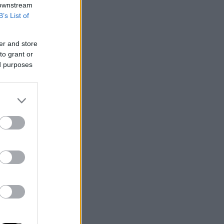
 downstream
B’s List of
er and store
to grant or
ed purposes