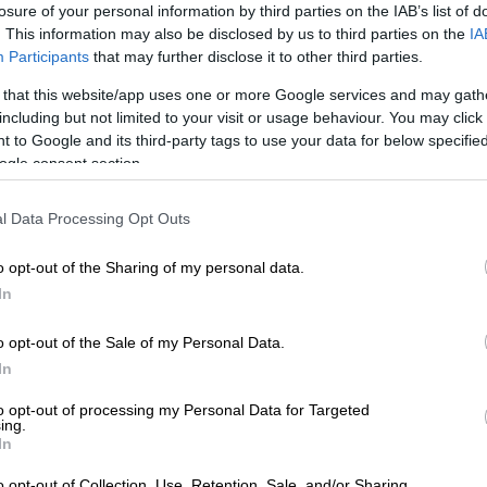
losure of your personal information by third parties on the IAB’s list of
σματα της ταινίας - Οι πρώτες
. This information may also be disclosed by us to third parties on the
IA
Participants
that may further disclose it to other third parties.
 that this website/app uses one or more Google services and may gath
including but not limited to your visit or usage behaviour. You may click 
 to Google and its third-party tags to use your data for below specifi
λο «Τα γενέθλια του Μπαρτ», έδειξε μία
ogle consent section.
ν πρώην σεναριογράφο Κόναν Ο’ Μπράιαν
να
 τον αποχαιρετισμό στην κωμική σειρά.
l Data Processing Opt Outs
earance in 2024 was not on my bingo
o opt-out of the Sharing of my personal data.
In
30, 2024
o opt-out of the Sale of my Personal Data.
In
 σας για το φινάλε της σειράς «The
 Fox αποφάσισε να βάλει τέλος στους
to opt-out of processing my Personal Data for Targeted
ing.
ο ιδιαίτερο κομμάτι της πρώιμης καριέρας
In
ίνει τα πάντα για μένα», είπε η καρτούν
o opt-out of Collection, Use, Retention, Sale, and/or Sharing