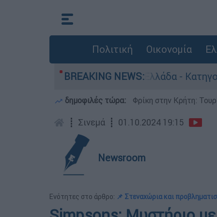
Πολιτική
Οικονομία
Ελ
α ανθρωποκτονίες στην Ελλάδα - Κατηγορείται 
BREAKING NEWS:
δημοφιλές τώρα:
Φρίκη στην Κρήτη: Τουρ
┋
Σινεμά
┋
01.10.2024 19:15
Newsroom
Ενότητες στο άρθρο:
📌 Στεναχώρια και προβληματισ
Simpsons: Μυστήριο με