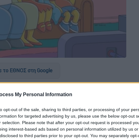
 το ΕΘΝΟΣ στη Google
μειναν οι θαυμαστές της σειράς
ocess My Personal Information
πεισοδίου του αγαπημένου καρτούν την
υ είχε τον τίτλο «φινάλε της σειράς».
to opt-out of the sale, sharing to third parties, or processing of your per
formation for targeted advertising by us, please use the below opt-out s
r selection. Please note that after your opt-out request is processed y
eing interest-based ads based on personal information utilized by us or
disclosed to third parties prior to your opt-out. You may separately opt-