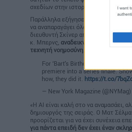
σχεδίων στην ιστορία, αν το έγραφε 
I want t
authenti
Παράλληλα εξήγησε στο Vulture ότι 
να αναπαραγάγει όλα τα τυπικά κλισέ
διευθυντή Σκίνερ από το δημοτικό σ
κ. Μπερνς,
αναδεικνύοντας την έλλε
τεχνητή νοημοσύνη
.
For ‘Bart’s Birthday,’ TV’s longest
premiere into a series finale. Sh
how, they did it.
https://t.co/7bq
— New York Magazine (@NYMag
«Η AI είναι καλή στο να αναμασάει, α
δημιουργός της σειράς. Ο Ματ Σέλμαν
προορίζεται για να έχει συνέχεια επε
για πάντα επειδή δεν έχει έναν σκλη