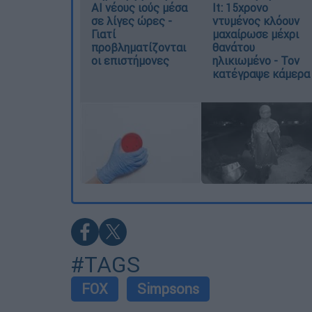
AI νέους ιούς μέσα
It: 15χρονο
σε λίγες ώρες -
ντυμένος κλόουν
Γιατί
μαχαίρωσε μέχρι
προβληματίζονται
θανάτου
οι επιστήμονες
ηλικιωμένο - Τον
κατέγραψε κάμερα
#TAGS
FOX
Simpsons