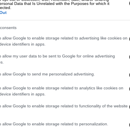
ersonal Data that Is Unrelated with the Purposes for which it
lected.
Out
ισμός στους θαυμαστές της
consents
σειράς
έγραψαν στα μέσα κοινωνικής
o allow Google to enable storage related to advertising like cookies on
έλος της σειράς. «Το φινάλε της σειράς των
evice identifiers in apps.
γραψε ένας χρήστης στο Χ. Ένας άλλος
o allow my user data to be sent to Google for online advertising
impson… Είναι πραγματικά έτοιμοι να
s.
to allow Google to send me personalized advertising.
impsons
#TheSimpsons
o allow Google to enable storage related to analytics like cookies on
evice identifiers in apps.
alopenguins)
September 30, 2024
o allow Google to enable storage related to functionality of the website
άς,
Ματ Σέλμαν
το επεισόδιο
ήταν μια
 κάνουν ένα καλό φινάλε
. Έτσι δείχνει πώς
o allow Google to enable storage related to personalization.
ons, της μακροβιότερης σειράς κινουμένων