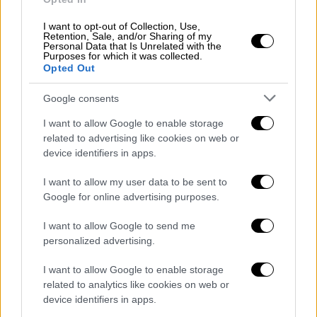
Ο Τζουντ Λο είναι ένας από τους πιο
I want to opt-out of Collection, Use,
σημαντικούς και πολυτάλαντους ηθοποιούς
Retention, Sale, and/or Sharing of my
Personal Data that Is Unrelated with the
της γενιάς του. Έχει επιτύχει λαμπρές
Purposes for which it was collected.
ερμηνείες σε κλασικές ταινίες της ιστορίας
Opted Out
του κινηματογράφου, φέρνοντας απαράμιλλο
Google consents
βάθος και ένταση σε κάθε ρόλο του με τη
χαρισματική του παρουσία, επισήμαναν οι
I want to allow Google to enable storage
related to advertising like cookies on web or
διοργανωτές του Φεστιβάλ.
device identifiers in apps.
Σπουδαίες προσωπικότητες της
I want to allow my user data to be sent to
υποκριτικής θα δώσουν το παρόν
Google for online advertising purposes.
Το 20ο
Φεστιβάλ Κινηματογράφου
της
I want to allow Google to send me
Ζυρίχης θα φιλοξενήσει διάσημους
personalized advertising.
ηθοποιούς, την Κέιτ Γουίνσλετ, τον Ρίτσαρντ
I want to allow Google to enable storage
Γκιρ και την Πάμελα Άντερσον. Για το
related to analytics like cookies on web or
κινηματογραφικό του έργο, το Φεστιβάλ θα
device identifiers in apps.
τιμήσει τον Ελβετό σκηνοθέτη Έντβαρτν