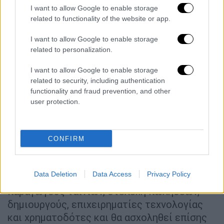
I want to allow Google to enable storage
Μπέργκερ με το βραβείο «A Tribute to…».
related to functionality of the website or app.
Οι διοργανωτές φέτος κατάργησαν το
I want to allow Google to enable storage
εστιασμένο στον γερμανόφωνο
related to personalization.
κινηματογράφο διαγωνιστικό τμήμα και
περιόρισαν τη σύνθεση σε 107 ταινίες, 41
I want to allow Google to enable storage
related to security, including authentication
λιγότερες από πέρυσι, με τις 35 να κάνουν
functionality and fraud prevention, and other
παγκόσμια ή ευρωπαϊκή πρεμιέρα.
user protection.
Το Φεστιβάλ από φέτος
έχει τώρα μόνο δύο
κύρια διαγωνιστικά τμήματα
, για ταινίες
CONFIRM
μεγάλου μήκους και ντοκιμαντέρ.
Το Συνέδριο στο πλαίσιο του Φεστιβάλ
Data Deletion
Data Access
Privacy Policy
συγκεντρώνει κορυφαίους διεθνείς
παραγωγούς ταινιών, στελέχη πωλήσεων,
δημιουργούς, επιχειρηματίες τεχνολογίας
και χρηματοδότες και θα ασχοληθεί επίσης