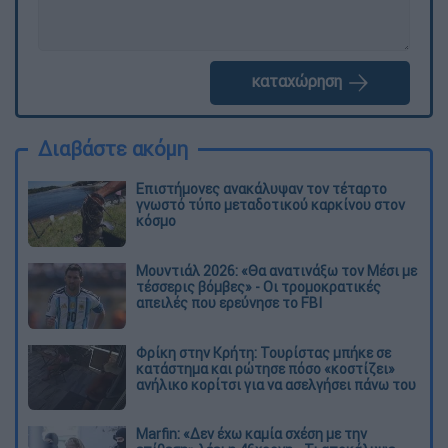
καταχώρηση
Διαβάστε ακόμη
Επιστήμονες ανακάλυψαν τον τέταρτο
γνωστό τύπο μεταδοτικού καρκίνου στον
κόσμο
Μουντιάλ 2026: «Θα ανατινάξω τον Μέσι με
τέσσερις βόμβες» - Οι τρομοκρατικές
απειλές που ερεύνησε το FBI
Φρίκη στην Κρήτη: Τουρίστας μπήκε σε
κατάστημα και ρώτησε πόσο «κοστίζει»
ανήλικο κορίτσι για να ασελγήσει πάνω του
Marfin: «Δεν έχω καμία σχέση με την