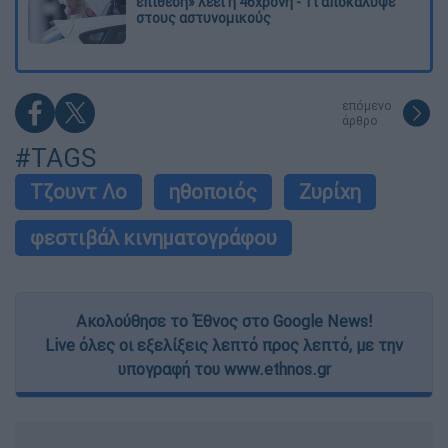
επίθεση» λέει η 46χρονη - Τι αποκάλυψε
στους αστυνομικούς
επόμενο
άρθρο
#TAGS
Τζουντ Λο
ηθοποιός
Ζυρίχη
φεστιβάλ κινηματογράφου
Ακολούθησε το Έθνος στο Google News!
Live όλες οι εξελίξεις λεπτό προς λεπτό, με την
υπογραφή του www.ethnos.gr