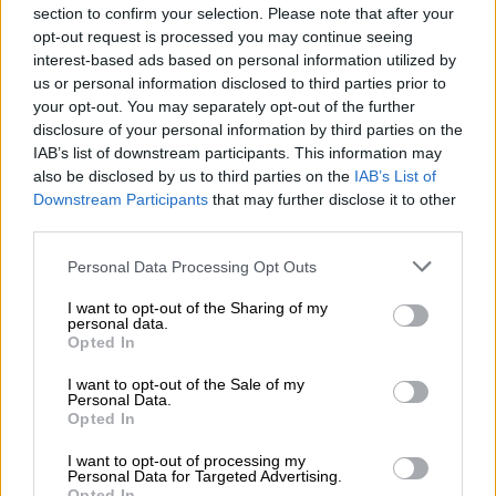
δηλώσεις του σε δημοσιογράφους ο
section to confirm your selection. Please note that after your
ηθοποιός
.
opt-out request is processed you may continue seeing
interest-based ads based on personal information utilized by
«
Είμαι ευτυχής που συνεργάστηκα με τους
us or personal information disclosed to third parties prior to
ανθρώπους που συνεργάστηκα
. Ο
your opt-out. You may separately opt-out of the further
disclosure of your personal information by third parties on the
κινηματογράφος είναι συνεργατική μορφή
IAB’s list of downstream participants. This information may
τέχνης. Θεωρώ ότι οι άνθρωποι με τους
also be disclosed by us to third parties on the
IAB’s List of
οποίους συνεργάστηκα, οι σκηνοθέτες, οι
Downstream Participants
that may further disclose it to other
ηθοποιοί μου δίδαξαν πολλά» υπογράμμισε.
third parties.
Please note that this website/app uses one or more Google
Personal Data Processing Opt Outs
Jude Law, 51, looks incredibly
services and may gather and store information including but
youthful as he puts on an animated
not limited to your visit or usage behaviour. You may click to
I want to opt-out of the Sharing of my
personal data.
and stylish display at the Zurich Film
grant or deny consent to Google and its third-party tags to
Opted In
use your data for below specified purposes in below Google
Festival to promote his new movie
consent section.
I want to opt-out of the Sale of my
The Order
https://t.co/I0HOjLlhjQ
Personal Data.
Opted In
— Daily Mail Celebrity
(@DailyMailCeleb)
October 4, 2024
I want to opt-out of processing my
Personal Data for Targeted Advertising.
Opted In