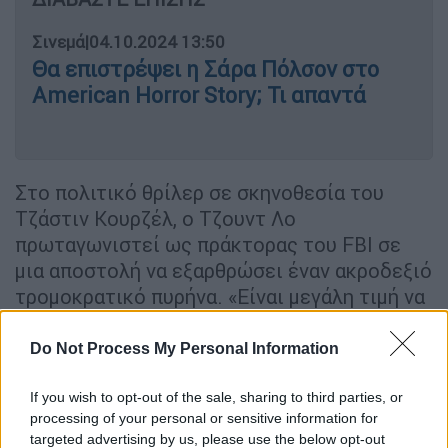
Σινεμά
|
04.10.2024 13:50
Θα επιστρέψει η Σάρα Πόλσον στο
American Horror Story; Τι απαντά
Στο πολιτικό θρίλερ σε σκηνοθεσία του
Τζάστιν Κουρζέλ, ο Τζουντ Λο
πρωταγωνιστεί ως πράκτορας του FBI σε
μια αποστολή να εξαρθρώσει έναν ακροδεξιό
τρομοκρατικό πυρήνα. «Είναι μεγάλη τιμή να
βραβεύομαι σε ένα τέτοιο Φεστιβάλ. Αγαπώ
τις ταινίες.
Είμαι παθιασμένος με τις
Do Not Process My Personal Information
ταινίες. Έχω περάσει όλη μου τη ζωή
γυρίζοντας ταινίες, παρακολουθώντας
If you wish to opt-out of the sale, sharing to third parties, or
processing of your personal or sensitive information for
ταινίες, θαυμάζοντας ταινίες
» τόνισε σε
targeted advertising by us, please use the below opt-out