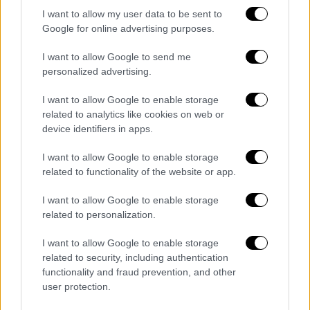
«Gladiator II» πολεμούν στην πολύ μεγάλη
I want to allow my user data to be sent to
αρένα του Κολοσσαίου, αντιμετωπίζουν
Google for online advertising purposes.
πολλές θανάσιμες απειλές,
συμπεριλαμβανομένου ενός ρινόκερου που
I want to allow Google to send me
personalized advertising.
τον ιππεύει ένας μονομάχος. Πιστεύεται ότι
ένας ρινόκερος μεταφέρθηκε στο
I want to allow Google to enable storage
Κολοσσαίο στα εγκαίνια του το 80 μ.Χ.,
related to analytics like cookies on web or
«
Παράξενα ζώα από όλη την αυτοκρατορία
device identifiers in apps.
χρησιμοποιούνταν στις μάχες
» αναφέρει στο
I want to allow Google to enable storage
BBC ο Πολ Μπελόνικ, καθηγητής στη Νομική
related to functionality of the website or app.
Σχολή του Σαν Φρανσίσκο του
Πανεπιστημίου της Καλιφόρνια. Ωστόσο, δεν
I want to allow Google to enable storage
related to personalization.
υπάρχει καμία καταγραφή του ρινόκερου να
ιππεύεται από έναν Ρωμαίο στρατιώτη.
I want to allow Google to enable storage
related to security, including authentication
«
Μερικές φορές γινόταν μια ναυμαχία
» ως
functionality and fraud prevention, and other
μέρος των αγώνων, λέει ο Άντριου Σκοτ,
user protection.
καθηγητής κλασικών σπουδών στο