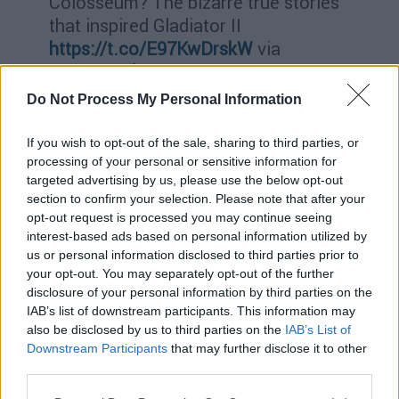
Colosseum? The bizarre true stories
that inspired Gladiator II
https://t.co/E97KwDrskW
via
@BBC_Culture
Do Not Process My Personal Information
— Steven Smith (@suffolkwriter)
November 22, 2024
If you wish to opt-out of the sale, sharing to third parties, or
processing of your personal or sensitive information for
Ο κύριος λόγος για τον οποίο ο ιστορικός
targeted advertising by us, please use the below opt-out
σύμβουλος δεν ανησυχεί υπερβολικά για τα
section to confirm your selection. Please note that after your
λάθη αυτά είναι ο τεράστιος αντίκτυπος που
opt-out request is processed you may continue seeing
interest-based ads based on personal information utilized by
έχει μια ταινία όπως το Gladiator II στους
us or personal information disclosed to third parties prior to
θεατές και στον τουρισμό. «
Υπάρχει μεγάλη
your opt-out. You may separately opt-out of the further
δόση σνομπισμού στον ακαδημαϊκό κόσμο
disclosure of your personal information by third parties on the
απέναντι στον κινηματογράφο
» αναφέρει ο
IAB’s list of downstream participants. This information may
also be disclosed by us to third parties on the
IAB’s List of
Μαριότι. «Είμαι πραγματικά μπερδεμένος με
Downstream Participants
that may further disclose it to other
αυτό, επειδή τα τελευταία 20 χρόνια η ταινία
third parties.
είχε τεράστιο αντίκτυπο. Πριν από την
Please note that this website/app uses one or more Google