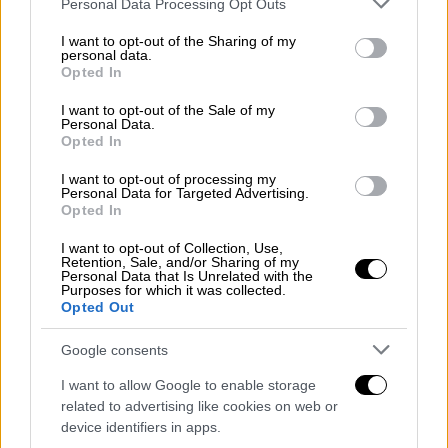
ταινία, μπορούσες να μπεις στο Κολοσσαίο
Personal Data Processing Opt Outs
services and may gather and store information including but
δωρεάν. Την επόμενη χρονιά, ήρθε τεράστιος
not limited to your visit or usage behaviour. You may click to
I want to opt-out of the Sharing of my
αριθμός ανθρώπων» είπε.
personal data.
grant or deny consent to Google and its third-party tags to
Opted In
use your data for below specified purposes in below Google
Η ταινία ακολουθεί τον Λούσιους (Πολ
consent section.
I want to opt-out of the Sale of my
Μέσκαλ), γιο του Μάξιμους που υποδύθηκε ο
Personal Data.
Opted In
Ράσελ Κρόου στην πρώτη ταινία Gladiator.
Τώρα, ενήλικας, ζει στο αρχαίο βασίλειο της
I want to opt-out of processing my
Personal Data for Targeted Advertising.
βορειοδυτικής Αφρικής, τη Νουμιδία με νέα
Opted In
ταυτότητα για να ξεφύγει από τη ρωμαϊκή
I want to opt-out of Collection, Use,
πολιτική. Όπως και η πρώτη ταινία το
Retention, Sale, and/or Sharing of my
Personal Data that Is Unrelated with the
Gladiator II
επικεντρώνεται σε θεαματικούς
Purposes for which it was collected.
αγώνες μονομάχων
που διεξάγονται στο
Opted Out
Κολοσσαίο με αιχμάλωτους πολεμιστές
Google consents
όπως ο Λούσιους εναντίον άλλων ανδρών
καθώς και ζώων.
I want to allow Google to enable storage
related to advertising like cookies on web or
Όταν ο Λούσιους και άλλοι χαρακτήρες του
device identifiers in apps.