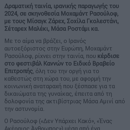
Δραματική ταινία, ιρανικής παραγωγής του
2024, σε σκηνοθεσία Μοχαμάντ Ρασούλοφ,
με τους Μίσαγκ Ζάρεχ, Σοχίλα Γκολεστάνι,
Σέταρεχ Μαλέκι, Μάσα Ροστάμι κα.
Με το αίμα να βράζει, ο Ιρανός
αυτοεξόριστος στην Ευρώπη, Μοχαμάντ
Ρασούλοφ, ρίχνει στην ταινία, που
κέρδισε
στο φεστιβάλ Καννών το Ειδικό Βραβείο
Επιτροπής
, όλη του την οργή για το
καθεστώς στη χώρα του, με αφορμή την
κοινωνική αναταραχή που ξέσπασε για τα
δικαιώματα της γυναίκας, έπειτα από τη
δολοφονία της ακτιβίστριας Μάσα Αμινί από
την αστυνομία.
Ο Ρασούλοφ («Δεν Υπάρχει Κακό», «Ένας
Ακέραιος Άνθρωπος») μέσα από ένα