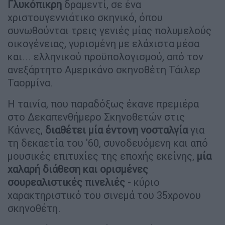
Γλυκόπικρη
δραμεντί, σε ένα
χριστουγεννιάτικο σκηνικό, όπου
συνωθούνται τρεις γενιές μίας πολυμελούς
οικογένειας, γυρισμένη με ελάχιστα μέσα
και... ελληνικού προϋπολογισμού, από τον
ανεξάρτητο Αμερικάνο σκηνοθέτη Τάιλερ
Ταορμίνα.
Η ταινία, που παραδόξως έκανε πρεμιέρα
στο Δεκαπενθήμερο Σκηνοθετών στις
Κάννες,
διαθέτει μία έντονη νοσταλγία
για
τη δεκαετία του '60, συνοδευόμενη και από
μουσικές επιτυχίες της εποχής εκείνης,
μία
χαλαρή διάθεση και ορισμένες
σουρεαλιστικές πινελιές
- κύριο
χαρακτηριστικό του σινεμά του 35χρονου
σκηνοθέτη.