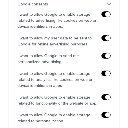
Google consents
καθρέφτη
είναι σπαρακτική και βαθιά
ανθρώπινη
. Μέχρι που θα έρθει έπειτα από
I want to allow Google to enable storage
related to advertising like cookies on web or
οδύνες το φινάλε και η ώρα της
device identifiers in apps.
αυτοεκτίμησης και της στιγμής να αγαπήσει
τελικά τον εαυτό της.
I want to allow my user data to be sent to
Google for online advertising purposes.
Αν και φαινομενικά φαίνεται ως ένα φιλμ
μικρής εμβέλειας, με φεστιβαλικές
I want to allow Google to send me
personalized advertising.
διακρίσεις, η Ινγκολφσντότιρ καταφέρνει,
παρά τις όποιες αστοχίες της ως νέα
I want to allow Google to enable storage
σκηνοθέτιδα,
να μας πείσει για τους
related to analytics like cookies on web or
προβληματισμούς της και για όσα
device identifiers in apps.
προβλήματα πλέον οδηγούν σε αδιέξοδο
τις
I want to allow Google to enable storage
ανθρώπινες σχέσεις, με τη ματιά μίας
related to functionality of the website or app.
γυναίκας που ξέρει για τι μιλάει.
I want to allow Google to enable storage
Εξαιρετική
η Χέλγκα Γκούρεν στον
related to personalization.
πρωταγωνιστικό ρόλο, θα εξωτερικεύσει με