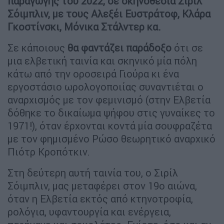
παραγωγής του 2022, σε σκηνοθεσία Σιρίλ
Σόιμπλιν, με τους Αλεξέι Ευστράτοφ, Κλάρα
Γκοστίνσκι, Μόνικα Στάλντερ κα.
Σε κάποιους
θα φαντάζει παράδοξο
ότι σε
μια ελβετική ταινία και σκηνικό μία πόλη
κάτω από την οροσειρά Γιούρα κι ένα
εργοστάσιο ωρολογοποιίας συναντιέται ο
αναρχισμός με τον φεμινισμό (στην Ελβετία
δόθηκε το δικαίωμα ψήφου στις γυναίκες το
1971!), όταν έρχονται κοντά μία σουφραζέτα
με τον φημισμένο Ρώσο θεωρητικό αναρχικό
Πιότρ Κροπότκιν.
Στη δεύτερη αυτή ταινία του, ο Σιρίλ
Σόιμπλιν, μας μεταφέρει στον 19ο αιώνα,
όταν η Ελβετία εκτός από κτηνοτροφία,
ρολόγια, υφαντουργία και ενέργεια,