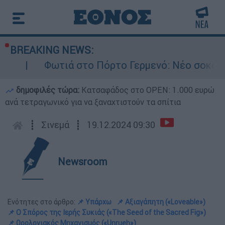
BREAKING NEWS:
ά στο Πόρτο Γερμενό: Νέο σοκαριστικό βίντεο 
δημοφιλές τώρα:
Κατσαφάδος στο OPEN: 1.000 ευρώ
ανά τετραγωνικό για να ξαναχτιστούν τα σπίτια
┋
Σινεμά
┋
19.12.2024 09:30
Newsroom
Ενότητες στο άρθρο:
📌 Υπάρχω
📌 Αξιαγάπητη («Loveable»)
📌 Ο Σπόρος της Ιερής Συκιάς («The Seed of the Sacred Fig»)
📌 Ωρολογιακός Μηχανισμός («Unrueh»)