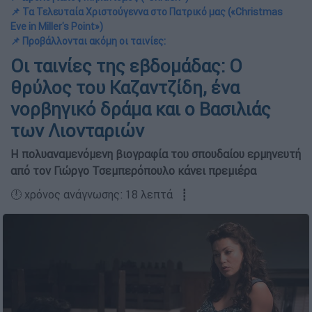
📌 Τα Τελευταία Χριστούγεννα στο Πατρικό μας («Christmas
Eve in Miller's Point»)
📌 Προβάλλονται ακόμη οι ταινίες:
Οι ταινίες της εβδομάδας: Ο
θρύλος του Καζαντζίδη, ένα
νορβηγικό δράμα και ο Βασιλιάς
των Λιονταριών
Η πολυαναμενόμενη βιογραφία του σπουδαίου ερμηνευτή
από τον Γιώργο Τσεμπερόπουλο κάνει πρεμιέρα
🕛 χρόνος ανάγνωσης: 18 λεπτά ┋