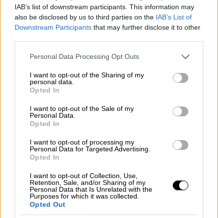
IAB’s list of downstream participants. This information may
ευθυνών δημιουργεί ανισότητες, το ζευγάρι
also be disclosed by us to third parties on the
IAB’s List of
θα φτάσει κοντά στον χωρισμό, εξαιτίας των
Downstream Participants
that may further disclose it to other
εκρήξεων θυμού της γυναίκας.
third parties.
Please note that this website/app uses one or more Google
Ταινία
για τον χωρισμό, μέσα από το
Personal Data Processing Opt Outs
services and may gather and store information including but
πορτρέτο μίας γυναίκας
, ένα μωσαϊκό από
not limited to your visit or usage behaviour. You may click to
I want to opt-out of the Sharing of my
ανοιχτές πληγές και μηχανισμούς άμυνας,
personal data.
grant or deny consent to Google and its third-party tags to
Opted In
που οδηγείται μέσα από οδυνηρές εμπειρίες
use your data for below specified purposes in below Google
consent section.
στην αυτογνωσία και την αυτοεκτίμηση. Η
I want to opt-out of the Sale of my
Personal Data.
σκηνοθέτιδα δημιουργεί
έναν γυναικείο
Opted In
χαρακτήρα υπερβολικό, έτοιμο να δείξει τα
I want to opt-out of processing my
νύχια της ανά πάσα στιγμή
, να περάσει από
Personal Data for Targeted Advertising.
Opted In
την μόνιμα αμυντική θέση της στην
αγριεμένη επίθεση, μη μπορώντας να
I want to opt-out of Collection, Use,
Retention, Sale, and/or Sharing of my
διαχειριστεί τον θυμό της και την αδικία που
Personal Data that Is Unrelated with the
υφίσταται ως γυναίκα.
Purposes for which it was collected.
Opted Out
Η σκηνή του μονολόγου της στην κάμερα-