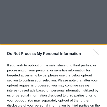
Η Μαρία είναι ήδη χωρισμένη με δυο παιδιά
Do Not Process My Personal Information
και έτοιμη να προχωρήσει επαγγελματικά,
όταν σε ένα φιλικό πάρτι θα πέσει πάνω
If you wish to opt-out of the sale, sharing to third parties, or
στον γοητευτικό Σίγκμουντ. Εκείνος δεν την
processing of your personal or sensitive information for
προσέχει καν, εκείνη όμως θα τον κυνηγήσει
targeted advertising by us, please use the below opt-out
section to confirm your selection. Please note that after your
μέχρι να τον κατακτήσει. Οι δυο τους θα
opt-out request is processed you may continue seeing
προχωρήσουν σε μία παράφορη ερωτική
interest-based ads based on personal information utilized by
σχέση που
θα καταλήξει σε γάμο και ακόμη
us or personal information disclosed to third parties prior to
δυο δικά τους παιδιά
. Εφτά χρόνια αργότερα,
your opt-out. You may separately opt-out of the further
disclosure of your personal information by third parties on the
όταν η φλόγα έχει σβήσει και το βάρος των