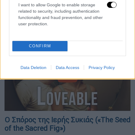
I want to allow Google to enable storage
φυσικότητα τα εσωτερικά της τραύματα και
related to security, including authentication
δικαίως θα κερδίσει το βραβείο γυναικείας
functionality and fraud prevention, and other
ερμηνείας στο φεστιβάλ του Κάρλοβι Βάρι
user protection.
και στο φεστιβάλ του Ρέικιαβικ.
CONFIRM
Data Deletion
Data Access
Privacy Policy
video
Ο Σπόρος της Ιερής Συκιάς («The Seed
of the Sacred Fig»)