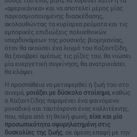
σουξέ του ενός μήνα, να χορεύει λάτιν ή τα
«αμερικάνικα» και να αποτελεί μέρος μίας
παγκοσμιοποιημένης διασκέδασης,
ακολουθώντας τα κυρίαρχα ρεύματα και τις
εμπορικές επιδιώξεις πολυεθνικών
υπερδυνάμεων της μουσικής βιομηχανίας,
όταν θα ακούσει ένα λυγμό του Καζαντζίδη,
θα ξαναβρεί αμέσως τις ρίζες του, θα νιώσει
μία ευεργετική συγκίνηση, θα ανατριχιάσει,
θα κλάψει.
Η προσπάθεια να μεταφερθεί η ζωή του στο
σινεμά,
μοιάζει με δύσκολο στοίχημα
, καθώς
ο Καζαντζίδης παραμένει ένα φαινόμενο
μοναδικό και ταυτόχρονα ένας καλλιτέχνης,
που, πέρα από τη θεϊκή φωνή,
είχε και μία
προσωπικότητα σφυρηλατημένη στις
δυσκολίες της ζωής
, σε άμεση επαφή με την