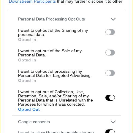
Downstream Participants
that may further disclose it to other
third parties.
Please note that this website/app uses one or more Google
Personal Data Processing Opt Outs
video
services and may gather and store information including but
not limited to your visit or usage behaviour. You may click to
I want to opt-out of the Sharing of my
personal data.
grant or deny consent to Google and its third-party tags to
Opted In
use your data for below specified purposes in below Google
consent section.
I want to opt-out of the Sale of my
Personal Data.
Opted In
2) Πόσο γίνεται κάποιος να μην
αναφέρει τη μεγαλύτερη κόντρα του
I want to opt-out of processing my
Personal Data for Targeted Advertising.
Χόλιγουντ;
Opted In
I want to opt-out of Collection, Use,
Λίγες μέρες πριν από τις Σφαίρες, η Μπλέικ
Retention, Sale, and/or Sharing of my
Λάιβλι (Blake Lively) μήνυσε τον σκηνοθέτη
Personal Data that Is Unrelated with the
Purposes for which it was collected.
του «It Ends With Us» Τζάστιν Μπαλντόνι
Opted Out
(Justin Baldoni) και αρκετούς άλλους
Google consents
συνδεδεμένους με το ρομαντικό δράμα,
ισχυριζόμενη ότι παρενοχλήθηκε σεξουαλικά
I want to allow Google to enable storage