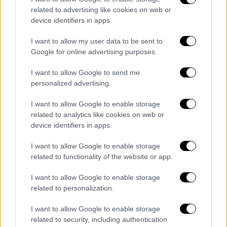
και δέχθηκε μια συντονισμένη εκστρατεία
related to advertising like cookies on web or
device identifiers in apps.
για να αμαυρωθεί η φήμη της
επειδή μίλησε
για τη θεραπεία της στο πλατό. Ο
I want to allow my user data to be sent to
Μπαλντόνι, ο οποίος αρνήθηκε τις
Google for online advertising purposes.
κατηγορίες, προχώρησε και αυτός σε μήνυση
I want to allow Google to send me
κατηγορώντας τους New York Times
για
personalized advertising.
συκοφαντική δυσφήμιση στην ιστορία τους
σχετικά με τους ισχυρισμούς της
.
I want to allow Google to enable storage
related to analytics like cookies on web or
device identifiers in apps.
I want to allow Google to enable storage
related to functionality of the website or app.
I want to allow Google to enable storage
video
related to personalization.
I want to allow Google to enable storage
related to security, including authentication