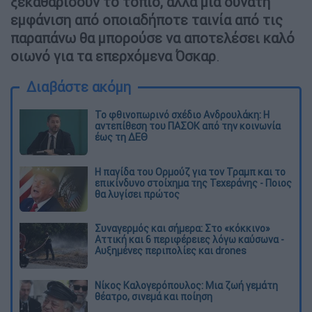
ξεκαθαρίσουν το τοπίο, αλλά μια δυνατή
εμφάνιση από οποιαδήποτε ταινία από τις
παραπάνω θα μπορούσε να αποτελέσει καλό
οιωνό για τα επερχόμενα Όσκαρ
.
Διαβάστε ακόμη
Το φθινοπωρινό σχέδιο Ανδρουλάκη: Η
αντεπίθεση του ΠΑΣΟΚ από την κοινωνία
έως τη ΔΕΘ
Η παγίδα του Ορμούζ για τον Τραμπ και το
επικίνδυνο στοίχημα της Τεχεράνης - Ποιος
θα λυγίσει πρώτος
Συναγερμός και σήμερα: Στο «κόκκινο»
Αττική και 6 περιφέρειες λόγω καύσωνα -
Αυξημένες περιπολίες και drones
Νίκος Καλογερόπουλος: Μια ζωή γεμάτη
θέατρο, σινεμά και ποίηση