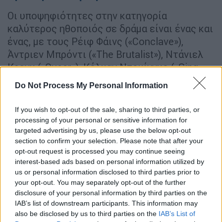
Οι υποψηφιότητες στην κατηγορία
καλύτερος ηθοποιός σε δράμα είναι ένας και
ένας, με τους Ρέιφ Φάινς («Conclave»),
Άντριεν Μπρόντι («The Brutalist»), Ντάνιελ
Κρεγκ («Queer»), Κόλμαν Ντομίνγκο («Sing
Sing»), Σεμπάστιαν Σταν («The Apprentice»)
Do Not Process My Personal Information
και τον Σαλαμέ για την ταινία του Bob Dylan
«A Complete Unknown» να είναι οι
If you wish to opt-out of the sale, sharing to third parties, or
υποψήφιοι. Αν και ο Φάινς ή ο Μπρόντι
processing of your personal or sensitive information for
μπορεί να κερδίσουν στο τέλος, μια νίκη για
targeted advertising by us, please use the below opt-out
section to confirm your selection. Please note that after your
τον
Σαλαμέ
θα ήταν το πρώτο σημαντικό
opt-out request is processed you may continue seeing
βραβείο για τον 29χρονο σταρ
— και σίγουρα
interest-based ads based on personal information utilized by
θα έδινε την έναρξη της πορείας του για τα
us or personal information disclosed to third parties prior to
Όσκαρ
.
your opt-out. You may separately opt-out of the further
disclosure of your personal information by third parties on the
IAB’s list of downstream participants. This information may
also be disclosed by us to third parties on the
IAB’s List of