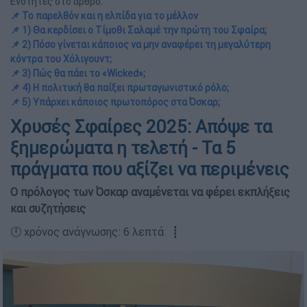
Ενότητες στο άρθρο:
📌 Το παρελθόν και η ελπίδα για το μέλλον
📌 1) Θα κερδίσει ο Τίμοθι Σαλαμέ την πρώτη του Σφαίρα;
📌 2) Πόσο γίνεται κάποιος να μην αναφέρει τη μεγαλύτερη
κόντρα του Χόλιγουντ;
📌 3) Πώς θα πάει το «Wicked»;
📌 4) Η πολιτική θα παίξει πρωταγωνιστικό ρόλο;
📌 5) Υπάρχει κάποιος πρωτοπόρος στα Όσκαρ;
Χρυσές Σφαίρες 2025: Απόψε τα
ξημερώματα η τελετή - Τα 5
πράγματα που αξίζει να περιμένεις
Ο πρόλογος των Όσκαρ αναμένεται να φέρει εκπλήξεις
και συζητήσεις
🕛 χρόνος ανάγνωσης: 6 λεπτά ┋