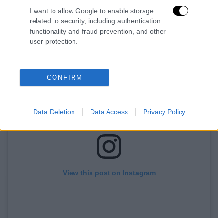
συνεργαστεί στην ταινία «Η Συνομιλία» («The
I want to allow Google to enable storage
Conversation»), που έχει αφήσει ιστορία.
related to security, including authentication
functionality and fraud prevention, and other
user protection.
CONFIRM
Data Deletion
Data Access
Privacy Policy
View this post on Instagram