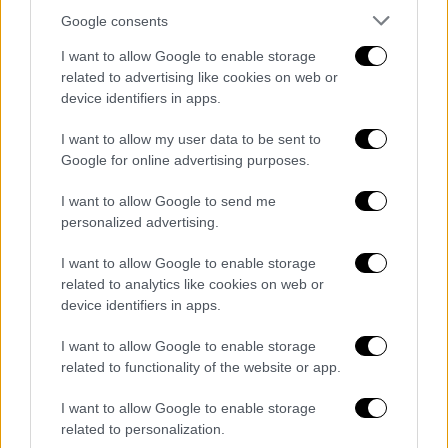
Google consents
I want to allow Google to enable storage
related to advertising like cookies on web or
Αρχικά, ο ηθοποιός έγραψε στη λεζάντα της
device identifiers in apps.
ανάρτησής του: «
Μια πολύ θλιβερή ημέρα για
I want to allow my user data to be sent to
την οικογένεια του κινηματογράφου.
Google for online advertising purposes.
Πέθαναν ο Τζιν Χάκμαν και η σύζυγός του
Μπέτσι Αρακάουα
» και πρόσθεσε: «Τα θερμά
I want to allow Google to send me
μου συλλυπητήρια σε φίλους, οικογένεια και
personalized advertising.
λάτρεις του κινηματογράφου. Αναπαύσου».
I want to allow Google to enable storage
related to analytics like cookies on web or
«Ένας σπουδαίος ηθοποιός»
device identifiers in apps.
Ο αμερικανός σκηνοθέτης,
Φράνσις Φορντ
I want to allow Google to enable storage
Κόπολα
(Francis Ford Copolla), απέτισε
related to functionality of the website or app.
σήμερα φόρο τιμής στον Τζιν Χάκμαν,
I want to allow Google to enable storage
χαιρετίζοντας έναν «μεγάλο καλλιτέχνη,
related to personalization.
εμπνευσμένο και υπέροχο» με τον οποίο είχε