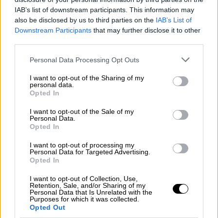
κοινή φωτογραφία του Χάκμαν με τη σύζυγό
IAB’s list of downstream participants. This information may
του.
also be disclosed by us to third parties on the
IAB’s List of
Downstream Participants
that may further disclose it to other
third parties.
Please note that this website/app uses one or more Google
Personal Data Processing Opt Outs
services and may gather and store information including but
not limited to your visit or usage behaviour. You may click to
I want to opt-out of the Sharing of my
personal data.
grant or deny consent to Google and its third-party tags to
Opted In
use your data for below specified purposes in below Google
consent section.
I want to opt-out of the Sale of my
Personal Data.
Opted In
I want to opt-out of processing my
Personal Data for Targeted Advertising.
Opted In
View this post on Instagram
I want to opt-out of Collection, Use,
Retention, Sale, and/or Sharing of my
Personal Data that Is Unrelated with the
Purposes for which it was collected.
Opted Out