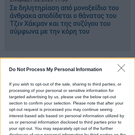
Σε δηλητηρίαση από μονοξείδιο του
άνθρακα αποδίδεται ο θάνατος του
Τζιν Χάκμαν και της συζύγου του
σύμφωνα με την κόρη του
Η ανάρτηση του Αντόνιο Μπαντέρας
Do Not Process My Personal Information
Συγκλονισμένος είναι ο
Αντόνιο Μπαντέρας
(Antonio Banderas) με την είδηση θανάτου
If you wish to opt-out of the sale, sharing to third parties, or
του Τζιν Χάκμαν. Ο Ισπανός ηθοποιός
processing of your personal or sensitive information for
δημοσίευσε την Πέμπτη (27/02) μία
targeted advertising by us, please use the below opt-out
section to confirm your selection. Please note that after your
ανάρτηση στον προσωπικό του λογαριασμό
opt-out request is processed you may continue seeing
στο Instagram,
εκφράζοντας τη θλίψη του
interest-based ads based on personal information utilized by
στο άκουσμα της τραγικής είδησης
.
us or personal information disclosed to third parties prior to
Συγκεκριμένα, ο Μπαντέρας δημοσίευσε μία
your opt-out. You may separately opt-out of the further
disclosure of your personal information by third parties on the