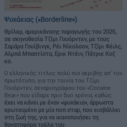
Ψυχάκιας («Borderline»)
Θρίλερ, αμερικάνικης παραγωγής του 2025,
σε σκηνοθεσία Τζίμι Γουόρντεν, με τους
Σαμάρα Γουίβινγκ, Ρέι Νίκολσον, Τζίμι Φέιλς,
Αλμπά Μπαπτίστα, Ερικ Ντέιν, Πάτρικ Κοξ
κα.
Ο ελληνικός τίτλος πολύ πιο ακριβής απ' τον
πρωτότυπο, για την ταινία του Τζίμι
Γουόρντεν, σεναριογράφου του «Cocaine
Bear» που είδαμε πριν δυο χρόνια, καθώς
έχει να κάνει με έναν «ψυχάκια», άρρωστα
ερωτευμένο με μία ποπ σταρ, που εισβάλλει
στη ζωή της, για να ικανοποιήσει τη
θανατηφόρα τρέλα του
.