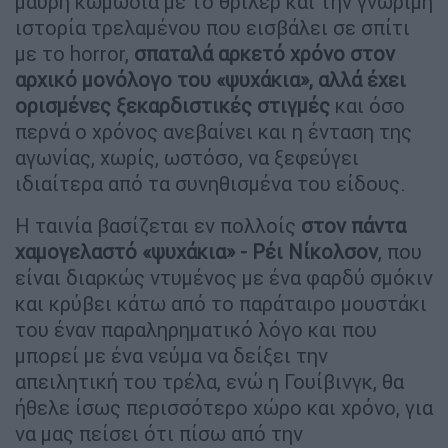
μαύρη κωμωδία με το θρίλερ και την γνώριμη
ιστορία τρελαμένου που εισβάλει σε σπίτι
με το horror,
σπαταλά αρκετό χρόνο στον
αρχικό μονόλογο του «ψυχάκια», αλλά έχει
ορισμένες ξεκαρδιστικές στιγμές
και όσο
περνά ο χρόνος ανεβαίνει και η ένταση της
αγωνίας, χωρίς, ωστόσο, να ξεφεύγει
ιδιαίτερα από τα συνηθισμένα του είδους.
Η ταινία βασίζεται εν πολλοίς
στον πάντα
χαμογελαστό «ψυχάκια» - Ρέι Νίκολσον
, που
είναι διαρκώς ντυμένος με ένα φαρδύ σμόκιν
και κρύβει κάτω από το παράταιρο μουστάκι
του έναν παραληρηματικό λόγο και που
μπορεί με ένα νεύμα να δείξει την
απειλητική του τρέλα, ενώ η Γουίβινγκ, θα
ήθελε ίσως περισσότερο χώρο και χρόνο, για
να μας πείσει ότι πίσω από την