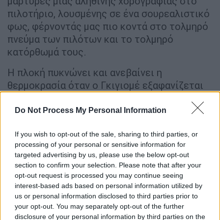
μάρτυρες μιας αληθινής χορογραφίας στο
πιλοτήριο, λουσμένης σε ένα σουρεαλιστικό
φως, φέρνοντάς μας πιο κοντά στο τολμηρό
πνεύμα των πιλότων και το τολμηρό
κατόρθωμά τους.
Η πλοκή πυκνώνει και ανεβαίνει η
θερμοκρασία όταν ο Γκιγιομέ εξαφανίζεται
στις Άνδεις και
η τύχη του παραμένει ένα
αίνιγμα σε όλη την ταινία
. Αυτή η αναζήτηση,
Do Not Process My Personal Information
πραγματική πρόκληση ενάντια στον χρόνο
If you wish to opt-out of the sale, sharing to third parties, or
και τη φύση, θα αναδείξει και τη σημασία της
processing of your personal or sensitive information for
φιλίας και της αυτοθυσίας.
targeted advertising by us, please use the below opt-out
section to confirm your selection. Please note that after your
Η σκηνοθεσία του Πάμπλο Αγουέρο,
opt-out request is processed you may continue seeing
επικεντρώνεται στα μεγαλοπρεπή τοπία των
interest-based ads based on personal information utilized by
Άνδεων, τις αμμοθύελλες, τις αχανείς
us or personal information disclosed to third parties prior to
εκτάσεις, τον ουρανό και τη θάλασσα, ενώ
τα
your opt-out. You may separately opt-out of the further
disclosure of your personal information by third parties on the