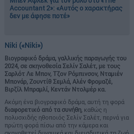
Μπεν Άφλεκ για τον ρόλο στο «The
Accountant 2»: «Αυτός ο χαρακτήρας
δεν με άφησε ποτέ»
Niki («Niki»)
Βιογραφικό δράμα, γαλλικής παραγωγής του
2024, σε σκηνοθεσία Σελίν Σαλέτ, με τους
Σαρλότ Λε Μπον, Τζον Ρόμπινσον, Νταμιέν
Μπονάρ, Ζουντίθ Σεμλά, Αλέν Φρομαζέ,
Βιρζίλ Μπραμλί, Κεντάν Ντολμέρ κα.
Ακόμη ένα βιογραφικό δράμα, αυτή τη φορά
διαφορετικό από τα συνήθη
, καθώς η
πολυσχιδής ηθοποιός Σελίν Σαλέτ, περνά για
πρώτη φορά πίσω από την κάμερα και
σκηνοθετεί δυναμικά και διεισδυτικά τη ζωή