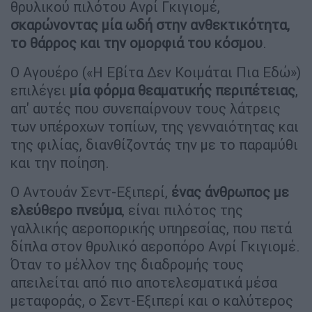
θρυλικού πιλότου Ανρί Γκιγιομέ,
σκαρώνοντας μία ωδή στην ανθεκτικότητα,
το θάρρος και την ομορφιά του κόσμου
.
Ο Αγουέρο («Η Εβίτα Δεν Κοιμάται Πια Εδώ»)
επιλέγει
μία φόρμα θεαματικής περιπέτειας
,
απ' αυτές που συνεπαίρνουν τους λάτρεις
των υπέροχων τοπίων, της γενναιότητας και
της φιλίας, διανθίζοντάς την με το παραμύθι
και την ποίηση.
Ο Αντουάν Σεντ-Εξιπερί,
ένας άνθρωπος με
ελεύθερο πνεύμα
, είναι πιλότος της
γαλλικής αεροπορικής υπηρεσίας, που πετά
δίπλα στον θρυλικό αεροπόρο Ανρί Γκιγιομέ.
Όταν το μέλλον της διαδρομής τους
απειλείται από πιο αποτελεσματικά μέσα
μεταφοράς, ο Σεντ-Εξιπερί και ο καλύτερος