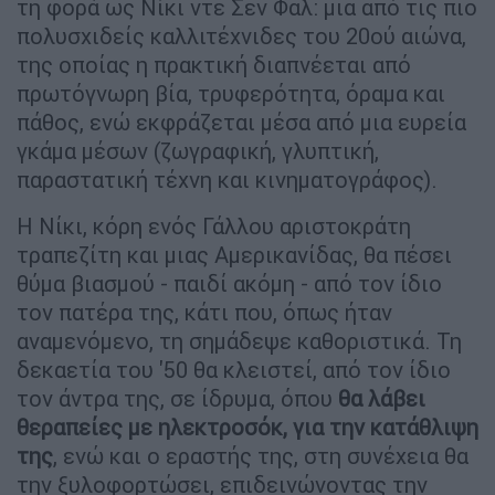
τη φορά ως Νίκι ντε Σεν Φαλ: μια από τις πιο
πολυσχιδείς καλλιτέχνιδες του 20ού αιώνα,
της οποίας η πρακτική διαπνέεται από
πρωτόγνωρη βία, τρυφερότητα, όραμα και
πάθος, ενώ εκφράζεται μέσα από μια ευρεία
γκάμα μέσων (ζωγραφική, γλυπτική,
παραστατική τέχνη και κινηματογράφος).
Η Νίκι, κόρη ενός Γάλλου αριστοκράτη
τραπεζίτη και μιας Αμερικανίδας, θα πέσει
θύμα βιασμού - παιδί ακόμη - από τον ίδιο
τον πατέρα της, κάτι που, όπως ήταν
αναμενόμενο, τη σημάδεψε καθοριστικά. Τη
δεκαετία του '50 θα κλειστεί, από τον ίδιο
τον άντρα της, σε ίδρυμα, όπου
θα λάβει
θεραπείες με ηλεκτροσόκ, για την κατάθλιψη
της
, ενώ και ο εραστής της, στη συνέχεια θα
την ξυλοφορτώσει, επιδεινώνοντας την