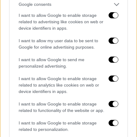
λατρεία για τους ήρωες, τις αναίτιες
Google consents
συναισθηματικές αναταράξεις και ορισμένες
άστοχες ποιητικές παρεμβολές, μέχρι την
I want to allow Google to enable storage
related to advertising like cookies on web or
ανυπαρξία χημείας μεταξύ των ηθοποιών,
device identifiers in apps.
χωρίς ποτέ να εντάσσονται στο πνεύμα της
.
I want to allow my user data to be sent to
Google for online advertising purposes.
I want to allow Google to send me
personalized advertising.
I want to allow Google to enable storage
video
related to analytics like cookies on web or
device identifiers in apps.
I want to allow Google to enable storage
related to functionality of the website or app.
Όλο το Σόι («Riff Raff»)
I want to allow Google to enable storage
related to personalization.
Κωμωδία, αμερικάνικης παραγωγής του 2024,