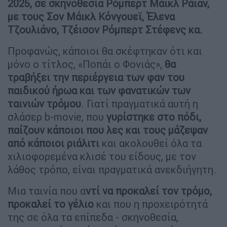
2025, σε σκηνοθεσία Ρόμπερτ Μάικλ Ράιαν,
με τους Σον Μάικλ Κόνγουεϊ, Έλενα
Τζουλιάνο, Τζέισον Ρόμπερτ Στέφενς κα.
Προφανώς, κάποιοι θα σκέφτηκαν ότι και
μόνο ο τίτλος, «Ποπάι ο Φονιάς»,
θα
τραβήξει την περιέργεια των φαν του
παιδικού ήρωα και των φανατικών των
ταινιών τρόμου
. Γιατί πραγματικά αυτή η
σλάσερ b-movie, που
γυρίστηκε στο πόδι,
παίζουν κάποιοι που λες και τους μάζεψαν
από κάποιοι ριάλιτι
και ακολουθεί όλα τα
χιλιοφορεμένα κλισέ του είδους, με τον
λάθος τρόπο, είναι πραγματικά ανεκδιήγητη.
Μια ταινία που α
ντί να προκαλεί τον τρόμο,
προκαλεί το γέλιο
και που η προχειρότητά
της σε όλα τα επίπεδα - σκηνοθεσία,