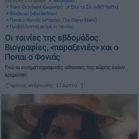
Ενότητες στο άρθρο:
📌 Niki («Niki»)
📌 Saint-Ex («Saint-Exupery»)
📌 Όλο το Σόι («Riff Raff»)
📌 Ψυχάκιας («Borderline»)
📌 Ποπάι ο Φονιάς («Popeye: The Slayer Man»)
📌 Προβάλλονται ακόμη οι ταινίες:
Οι ταινίες της εβδομάδας:
Βιογραφίες, «παραξενιές» και ο
Ποπάι ο Φονιάς
Ενώ οι κινηματογραφικές αίθουσες της χώρας έχουν
ερημώσει
🕛 χρόνος ανάγνωσης: 17 λεπτά ┋