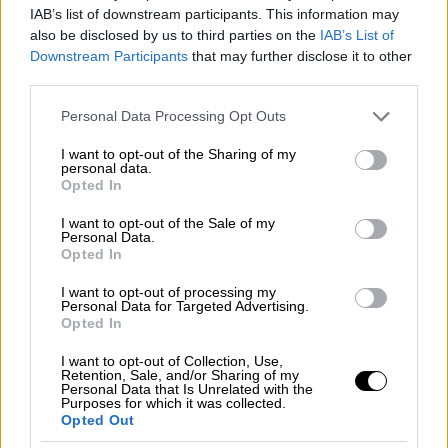
ειδικά εφέ τονίζουν την ονειρική διάσταση
IAB’s list of downstream participants. This information may
της ταινίας
, ιδίως με τις σκηνές όπου ο Σεντ
also be disclosed by us to third parties on the
IAB’s List of
Εξιπερί διασχίζει καταιγίδες ή συναντά
Downstream Participants
that may further disclose it to other
υποβλητικά σύμβολα, που θυμίζουν τη
third parties.
φαντασία του «Μικρού Πρίγκιπα».
Please note that this website/app uses one or more Google
Personal Data Processing Opt Outs
services and may gather and store information including but
Το σάουντρακ,
ενισχύει την ονειρική
not limited to your visit or usage behaviour. You may click to
I want to opt-out of the Sharing of my
personal data.
ατμόσφαιρα
, τονίζοντας ταυτόχρονα τη
grant or deny consent to Google and its third-party tags to
Opted In
συνεχή δραματική περιπετειώδη ένταση,
use your data for below specified purposes in below Google
consent section.
ενώ συμβάλλει και στην υπογράμμιση της
I want to opt-out of the Sale of my
Personal Data.
συμβολικής πλευράς της ιστορίας,
Opted In
στολίζοντάς την με μια σχεδόν μυστικιστική
I want to opt-out of processing my
έμφαση σε ορισμένα σημεία.
Personal Data for Targeted Advertising.
Opted In
Ωστόσο, η ταινία, που πραγματεύεται και
I want to opt-out of Collection, Use,
κοινωνικοπολιτικά ζητήματα
, έχει και
Retention, Sale, and/or Sharing of my
Personal Data that Is Unrelated with the
κάποιες χτυπητές αδυναμίες, από την
Purposes for which it was collected.
αποσπασματικότητά της, την υπερβολική
Opted Out