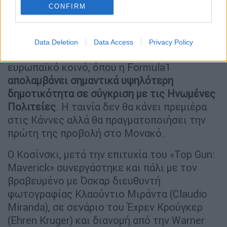
CONFIRM
Data Deletion
Data Access
Privacy Policy
Ιδιαίτερη έμφαση δίνει η Apple Studios στο
ευρωπαϊκό κοινό, όπου η Formula1
απολαμβάνει σημαντικά υψηλότερη
δημοτικότητα σε σύγκριση με τις Ηνωμένες
Πολιτείες
. Η ταινία δεν θα κάνει πρεμιέρα
στις Κάννες αλλά θα πραγματοποιήσει την
πρώτη της προβολή στο Μονακό.
Ο Κοσίνσκι, μετά την επιτυχία του «Top Gun:
Maverick» συνεργάστηκε και πάλι με τον
βραβευμένο με Όσκαρ διευθυντή
φωτογραφίας Κλαούντιο Μιράντα (Claudio
Miranda), σε σενάριο του Έχρεν Κρούγκερ
(Ehren Kruger) και διανομή από την Warner