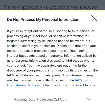
Με την πρόσφατη κυκλοφορία του πρώτου
πλήρες τρέιλερ και στο ίδιο υψηλών
οκτανίων πνεύμα με το «Top Gun: Maverick»,
Do Not Process My Personal Information
το οποίο σκηνοθέτησε επίσης ο Κοσίνσκι, το
«F1»
υπόσχεται ένα θέαμα υψηλών
If you wish to opt-out of the sale, sharing to third parties, or
processing of your personal or sensitive information for
προδιαγραφών
.
targeted advertising by us, please use the below opt-out
section to confirm your selection. Please note that after your
Πηγές που επικαλείται το World of Reel,
opt-out request is processed you may continue seeing
επιβεβαίωσαν πρόσφατα ότι ο
interest-based ads based on personal information utilized by
προϋπολογισμός για το «F1»
έχει υπερβεί τα
us or personal information disclosed to third parties prior to
300 εκατομμύρια δολάρια
, κυρίως εξαιτίας
your opt-out. You may separately opt-out of the further
disclosure of your personal information by third parties on the
των καθυστερήσεων που προέκυψαν στα
IAB’s list of downstream participants. This information may
γυρίσματα.
also be disclosed by us to third parties on the
IAB’s List of
Downstream Participants
that may further disclose it to other
Jerry Bruckheimer and 'F1' director
third parties.
Joseph Kosinski take the stage at
Please note that this website/app uses one or more Google
Personal Data Processing Opt Outs
#CinemaCon
services and may gather and store information including but