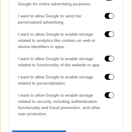
ολοκλήρωση της παραγωγής να
Google for online advertising purposes.
πραγματοποιείται τελικά τον Δεκέμβριο του
I want to allow Google to send me
2024.
personalized advertising.
Πρωταγωνιστεί ο βραβευμένος με Όσκαρ
I want to allow Google to enable storage
Μπραντ Πιτ
(Brad Pitt), ο οποίος υποδύεται
related to analytics like cookies on web or
τον Sony Hayes, «
έναν πρώην οδηγό της
device identifiers in apps.
Formula 1 που επιστρέφει στην ενεργό
I want to allow Google to enable storage
δράση για να καθοδηγήσει τον ανερχόμενο
related to functionality of the website or app.
ταλαντούχο οδηγό Joshua Pearce
(Ντάμσον
Ίντρις)».
I want to allow Google to enable storage
related to personalization.
I want to allow Google to enable storage
related to security, including authentication
functionality and fraud prevention, and other
user protection.
video