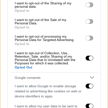
not limited to your visit or usage behaviour. You may click to
I want to opt-out of the Sharing of my
personal data.
"We believe this is going to be the
grant or deny consent to Google and its third-party tags to
Opted In
cinematic event of the summer" -
use your data for below specified purposes in below Google
consent section.
Bruckheimer notes
I want to opt-out of the Sale of my
Personal Data.
Opted In
They are showing the first 10 minutes
I want to opt-out of processing my
of footage
Personal Data for Targeted Advertising.
Opted In
pic.twitter.com/Y51PqCDePN
I want to opt-out of Collection, Use,
— Deadline (@DEADLINE)
April 2,
Retention, Sale, and/or Sharing of my
Personal Data that Is Unrelated with the
2025
Purposes for which it was collected.
Opted Out
Η παραγωγή ξεκίνησε τον Ιούλιο του 2023,
Google consents
αλλά είχε καθυστερήσεις εξαιτίας της
απεργίας του σωματείου SAG-AFTRA.
I want to allow Google to enable storage
Ωστόσο ο Κοσίνσκι
κατάφερε να συνεχίσει
related to advertising like cookies on web or
device identifiers in apps.
τα γυρίσματα για τις αγωνιστικές σκηνές
μέσω μιας ειδικής συμφωνίας
, με την
I want to allow my user data to be sent to