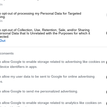
In
to opt-out of processing my Personal Data for Targeted
ing.
rati: The Brothers» με τους Άντονι
In
o opt-out of Collection, Use, Retention, Sale, and/or Sharing
ersonal Data that Is Unrelated with the Purposes for which it
lected.
Out
γράφει ιστορία ως η πρώτη ταινία εξ
κάμερα
consents
o allow Google to enable storage related to advertising like cookies on
evice identifiers in apps.
ίνηση της ταινίας. Η ιστορία ακολουθεί τη
o allow my user data to be sent to Google for online advertising
λής της κοινότητας των μικροσκοπικών
s.
Στρουμφ απάγεται μυστηριωδώς από
to allow Google to send me personalized advertising.
ιέρα στους κινηματογράφους στις 18
o allow Google to enable storage related to analytics like cookies on