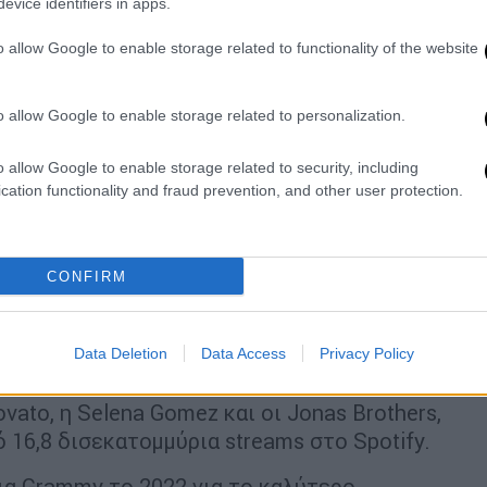
evice identifiers in apps.
έχνη κόμικς γνωστό ως Peyo, «The Smurfs»
θέμα αρκετών ταινιών μεγάλου μήκους όλα
o allow Google to enable storage related to functionality of the website
 Sony με την ταινία «Τα Στρουμφάκια» (The
o allow Google to enable storage related to personalization.
o allow Google to enable storage related to security, including
cation functionality and fraud prevention, and other user protection.
ία με πρωταγωνιστή τον Νιλ Πάτρικ Χάρις
γησε τη συνέχεια «Τα Στρουμφάκια 2» του
άκια: Το Χαμένο Χωριό» του 2017. Το
CONFIRM
t και το Nickelodeon το 2022.
 παραγωγού της ηλεκτρονικής μουσικής και
οσημείωτη, επειδή σπάνια μοιράζεται την
Data Deletion
Data Access
Privacy Policy
ς μουσικής, έχει συνεργαστεί με
vato, η Selena Gomez και οι Jonas Brothers,
 16,8 δισεκατομμύρια streams στο Spotify.
ια Grammy το 2022 για το καλύτερο