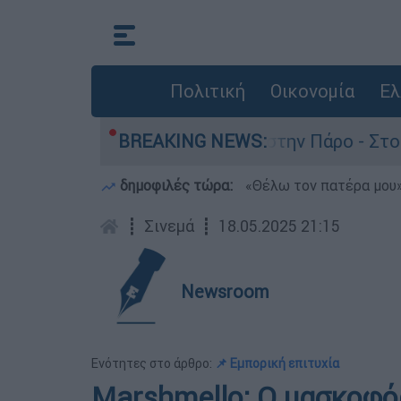
Πολιτική
Οικονομία
Ελ
 τον θάνατο του 4χρονου στην Πάρο - Στο «μικρ
BREAKING NEWS:
δημοφιλές τώρα:
«Θέλω τον πατέρα μου»:
┋
Σινεμά
┋
18.05.2025 21:15
Newsroom
Ενότητες στο άρθρο:
📌 Εμπορική επιτυχία
Marshmello: O μασκοφ