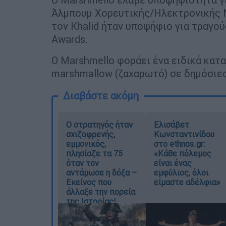
Άλμπουμ Χορευτικής/Ηλεκτρονικής 
τον Khalid ήταν υποψήφιο για τραγο
Awards.
Ο Marshmello φοράει ένα ειδικά κατ
marshmallow (ζαχαρωτό) σε δημόσιες
Διαβάστε ακόμη
O στρατηγός ήταν
Ελισάβετ
σχιζοφρενής,
Κωνσταντινίδου
εμμονικός,
στο ethnos.gr:
πλησίαζε τα 75
«Κάθε πόλεμος
όταν τον
είναι ένας
αντάμωσε η δόξα –
εμφύλιος, όλοι
Εκείνος που
είμαστε αδέλφια»
άλλαξε την πορεία
της Ιστορίας!