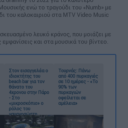
Μουσικής ενώ το τραγούδι του «Numb» με
ύδι του καλοκαιριού στα MTV Video Music
ασκευασμένο λευκό κράνος, που μοιάζει με
 εμφανίσεις και στα μουσικά του βίντεο.
Στον εισαγγελέα ο
Τουρνάς: Πάνω
ιδιοκτήτης του
από 400 πυρκαγιές
beach bar για τον
σε 10 ημέρες - «Το
θάνατο του
90% των
4χρονου στην Πάρο
πυρκαγιών
- Στο
οφείλεται σε
«μικροσκόπιο» ο
αμέλεια»
ρόλος του
ναυαγοσώστη