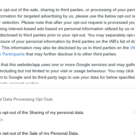
to opt-out of the sale, sharing to third parties, or processing of your per
formation for targeted advertising by us, please use the below opt-out s
r selection. Please note that after your opt-out request is processed y
eing interest-based ads based on personal information utilized by us or
disclosed to third parties prior to your opt-out. You may separately opt-
)
losure of your personal information by third parties on the IAB’s list of
. This information may also be disclosed by us to third parties on the
IA
Participants
that may further disclose it to other third parties.
 το ΕΘΝΟΣ στη Google
 that this website/app uses one or more Google services and may gath
including but not limited to your visit or usage behaviour. You may click 
ς παραγωγός και DJ, δανείζει τη φωνή του
 to Google and its third-party tags to use your data for below specifi
ας της Paramount, «
Smurfs
».
ogle consent section.
την υβριδική ταινία κινουμένων σχεδίων,
l Data Processing Opt Outs
ς σταρ, τη
Rihanna
ως Στρουμφίτα, τον
καθώς και τους Τζέιμς Κόρντεν, Νικ
o opt-out of the Sharing of my personal data.
άβια Σπένσερ, Κερτ Ράσελ και άλλους.
In
o opt-out of the Sale of my Personal Data.