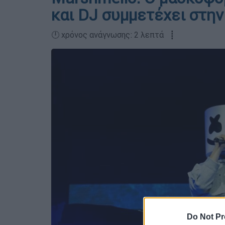
και DJ συμμετέχει στην
🕛 χρόνος ανάγνωσης: 2 λεπτά ┋
Do Not Pr