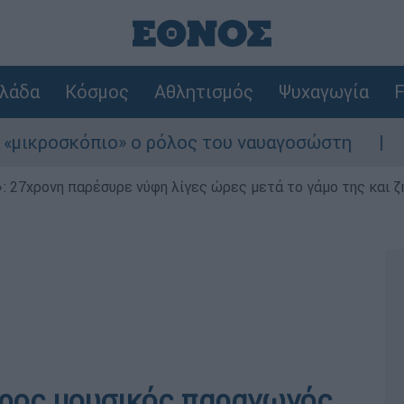
λάδα
Κόσμος
Αθλητισμός
Ψυχαγωγία
F
οσκόπιο» ο ρόλος του ναυαγοσώστη
Συναγε
 27χρονη παρέσυρε νύφη λίγες ώρες μετά το γάμο της και ζη
όρος μουσικός παραγωγός