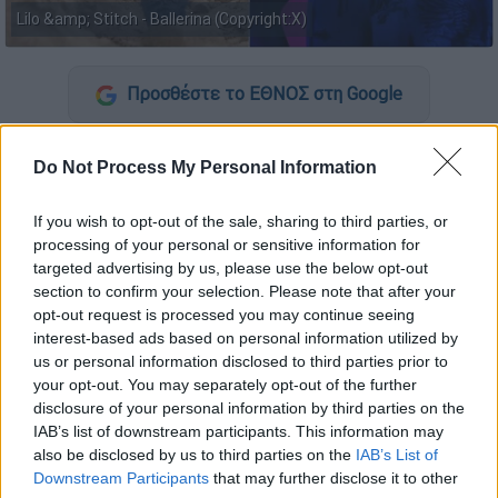
Lilo &amp; Stitch - Ballerina (Copyright:X)
Προσθέστε το ΕΘΝΟΣ στη Google
Στο επίκεντρο του ανταγωνισμού του
Do Not Process My Personal Information
αμερικανικού box office βρέθηκαν το
σαββατοκύριακο
δύο εντελώς διαφορετικές
If you wish to opt-out of the sale, sharing to third parties, or
κινηματογραφικές παραγωγές
: το spin-off
processing of your personal or sensitive information for
του John Wick, «
Ballerina
», με την
Άνα ντε
targeted advertising by us, please use the below opt-out
section to confirm your selection. Please note that after your
Άρμας
και τον
Κιάνου Ριβς
, και η live-action
opt-out request is processed you may continue seeing
μεταφορά της
Disney
, «
Lilo & Stitch
».
interest-based ads based on personal information utilized by
us or personal information disclosed to third parties prior to
Ο μέχρι τώρα νικητής
your opt-out. You may separately opt-out of the further
disclosure of your personal information by third parties on the
Η «Ballerina», που αποτελεί prequel της
IAB’s list of downstream participants. This information may
δημοφιλούς σειράς ταινιών δράσης John
also be disclosed by us to third parties on the
IAB’s List of
Wick, έκανε το ντεμπούτο της στις
Downstream Participants
that may further disclose it to other