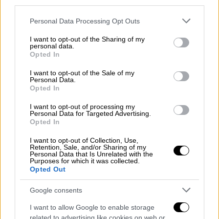
third parties.
αμερικανικές αίθουσες με υψηλές
προσδοκίες, όμως,
όπως όλα δείχνουν, δεν
Please note that this website/app uses one or more Google
Personal Data Processing Opt Outs
κατάφερε να εκτοπίσει από την κορυφή το
services and may gather and store information including but
not limited to your visit or usage behaviour. You may click to
I want to opt-out of the Sharing of my
Lilo & Stitch, το οποίο συνεχίζει την
personal data.
grant or deny consent to Google and its third-party tags to
εντυπωσιακή πορεία του για δεύτερη
Opted In
use your data for below specified purposes in below Google
εβδομάδα
.
consent section.
I want to opt-out of the Sale of my
Personal Data.
Σύμφωνα με προβλέψεις του Deadline και
Opted In
του Forbes, το Lilo & Stitch
αναμένεται να
I want to opt-out of processing my
συγκεντρώσει 32 έως 34 εκατομμύρια
Personal Data for Targeted Advertising.
Opted In
δολάρια από 4.185 αίθουσες, παραμένοντας
στην πρώτη θέση για το διάστημα 30 Μαΐου
I want to opt-out of Collection, Use,
Retention, Sale, and/or Sharing of my
έως 1 Ιουνίου
. Αντίθετα, η Ballerina της
Personal Data that Is Unrelated with the
Purposes for which it was collected.
Lionsgate εκτιμάται ότι θα συγκεντρώσει
Opted Out
25,5 εκατομμύρια δολάρια από 3.409
αίθουσες, καταλαμβάνοντας τη δεύτερη
Google consents
θέση.
I want to allow Google to enable storage
related to advertising like cookies on web or