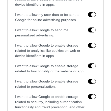
device identifiers in apps.
EXCLUSIVE:
#BallerinaMovie
Targeting $26M-$30M As ‘Lilo &
I want to allow my user data to be sent to
Stitch’ Laughs To No. 1 With
Google for online advertising purposes.
$32M-$34M – Friday PM Box Office
I want to allow Google to send me
Update
https://t.co/TrpQHQFOlo
personalized advertising.
— Deadline (@DEADLINE)
June 7,
I want to allow Google to enable storage
2025
related to analytics like cookies on web or
device identifiers in apps.
Η live-action διασκευή του κλασικού
I want to allow Google to enable storage
animation του 2002
αποδεικνύεται εμπορική
related to functionality of the website or app.
επιτυχία
για τη Disney, καθώς την
προηγούμενη εβδομάδα είχε ήδη καταφέρει
I want to allow Google to enable storage
related to personalization.
να εκθρονίσει το «Karate Kid: Legends» από
την κορυφή.
I want to allow Google to enable storage
related to security, including authentication
Παρότι η Ballerina είχε σημαντική
functionality and fraud prevention, and other