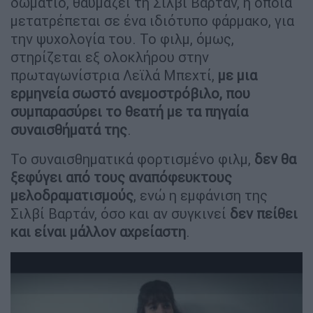
δωμάτιο, θαυμάζει τη Σιλβί Βαρτάν, η οποία
μετατρέπεται σε ένα ιδιότυπο φάρμακο, για
την ψυχολογία του. Το φιλμ, όμως,
στηρίζεται εξ ολοκλήρου στην
πρωταγωνίστρια Λεϊλά Μπεχτί,
με μια
ερμηνεία σωστό ανεμοστρόβιλο, που
συμπαρασύρει το θεατή με τα πηγαία
συναισθήματά της
.
Το συναισθηματικά φορτισμένο φιλμ,
δεν θα
ξεφύγει από τους αναπόφευκτους
μελοδραματισμούς
, ενώ η εμφάνιση της
Σιλβί Βαρτάν, όσο και αν συγκινεί
δεν πείθει
και είναι μάλλον αχρείαστη
.