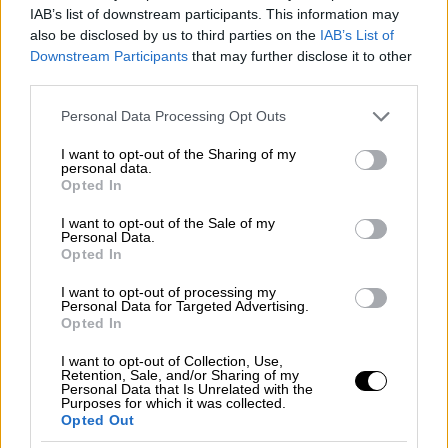
IAB’s list of downstream participants. This information may
also be disclosed by us to third parties on the
IAB’s List of
Με την κάμερα να κινείται αιθέρια, να
Downstream Participants
that may further disclose it to other
γίνεται ένα με τους ήρωες, να βουτά μαζί
third parties.
τους στην περιπετειώδη καθημερινότητά
Please note that this website/app uses one or more Google
τους, ο μόνιμος συνεργάτης του Κεκάτου και
Personal Data Processing Opt Outs
services and may gather and store information including but
διευθυντής φωτογραφίας Γιώργος
not limited to your visit or usage behaviour. You may click to
I want to opt-out of the Sharing of my
Βαλσάμης,
αναδεικνύει το φως του
personal data.
grant or deny consent to Google and its third-party tags to
Opted In
ελληνικού καλοκαιριού, τις μελαγχολικές
use your data for below specified purposes in below Google
consent section.
συννεφιές, τη γαλήνη της θάλασσας και τα
I want to opt-out of the Sale of my
Personal Data.
λαμπερά μάτια των κοριτσιών
.
Opted In
Τα όρια της πραγματικότητας και της
I want to opt-out of processing my
Personal Data for Targeted Advertising.
φαντασίας θολώνουν, ο σκηνοθέτης
δεν
Opted In
ενδιαφέρεται να βάλει σε βάσεις την
I want to opt-out of Collection, Use,
ιστορία του
, που κινείται με μοναδικό
Retention, Sale, and/or Sharing of my
Personal Data that Is Unrelated with the
καύσιμο το συναίσθημα, τη ζωντάνια των
Purposes for which it was collected.
ηρώων και το αίσθημα δικαιοσύνης.
Ως έναν
Opted Out
βαθμό όλα κατανοητά και καλοδεχούμενα,