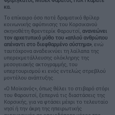
Φριμιγκατσί, Μισέλ Φαρατσί, Πολ Γκαρατέ
κα.
Το επίκαιρο όσο ποτέ δραματικό θρίλερ
κοινωνικής αφύπνισης του Κορσικανού
σκηνοθέτη Φρεντερίκ Φαρουτσί,
ανανεώνει
τον αρχετυπικό μύθο του «απλού ανθρώπου
απέναντι στο διεφθαρμένο σύστημα»
, ενώ
ταυτόχρονα αναδεικνύει τη λαίλαπα της
υπερεκμετάλλευσης ολόκληρης της
μεσογειακής ακτογραμμής, του
υπερτουρισμού κι ενός εντελώς στρεβλού
μοντέλου ανάπτυξης.
«Ο Μοϊκανός», όπως θέλει το στιβαρό στόρι
του Φαρουτσί, ξεπερνά τις διαστάσεις της
Κορσικής, για να φτάσει μέχρι το τελευταίο
νησί ή την άκρη της ηπειρωτικής