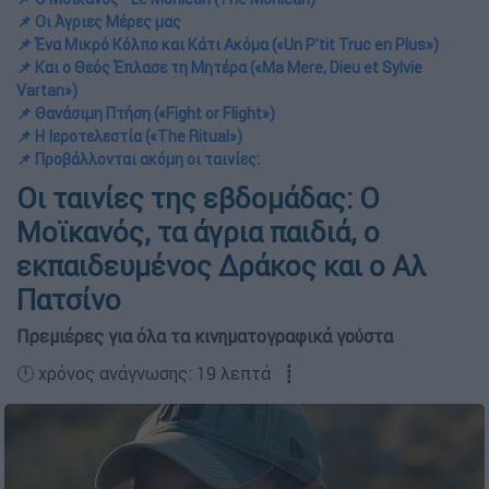
📌 Οι Άγριες Μέρες μας
📌 Ένα Μικρό Κόλπο και Κάτι Ακόμα («Un P'tit Truc en Plus»)
📌 Και ο Θεός Έπλασε τη Μητέρα («Ma Mere, Dieu et Sylvie
Vartan»)
📌 Θανάσιμη Πτήση («Fight or Flight»)
📌 Η Ιεροτελεστία («The Ritual»)
📌 Προβάλλονται ακόμη οι ταινίες:
Οι ταινίες της εβδομάδας: Ο
Μοϊκανός, τα άγρια παιδιά, ο
εκπαιδευμένος Δράκος και ο Αλ
Πατσίνο
Πρεμιέρες για όλα τα κινηματογραφικά γούστα
🕛 χρόνος ανάγνωσης: 19 λεπτά ┋