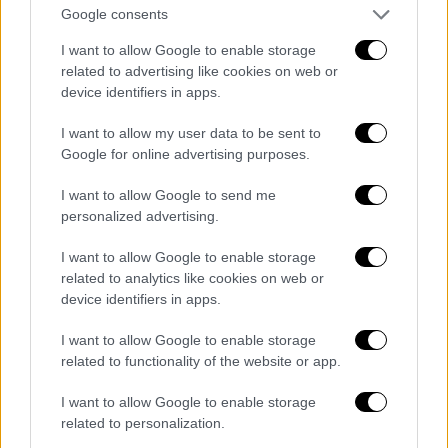
Google consents
αλλά είναι φανερό ότι το σενάριο ήθελε
περισσότερη φροντίδα
, προκειμένου να
I want to allow Google to enable storage
related to advertising like cookies on web or
ξεκαθαρίσει τις ιδέες του, να κάνει
device identifiers in apps.
πειστικότερους τους λόγους της νεανικής
αυθάδειας και ανηπακοής. Αλλά ο χρόνος
I want to allow my user data to be sent to
είναι μαζί με τον Κεκάτο και θα περιμένουμε
Google for online advertising purposes.
την επόμενη κινηματογραφική του διαδρομή.
I want to allow Google to send me
personalized advertising.
Καλές ερμηνείες
, με την Δάφνη Πατακιά να
αποδεικνύει ότι της αρέσουν οι προκλήσεις
I want to allow Google to enable storage
και παρά τις αντιφατικές στιγμές της,
related to analytics like cookies on web or
δείχνει να εμπιστεύεται την κάμερα, που τη
device identifiers in apps.
λατρεύει και τις δυνάμεις της, που
I want to allow Google to enable storage
φαίνονται ανεξάντλητες.
related to functionality of the website or app.
I want to allow Google to enable storage
related to personalization.