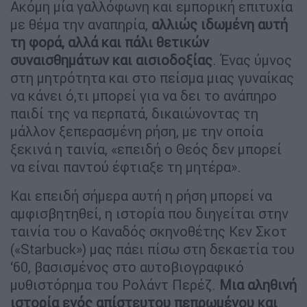
Ακόμη μία γαλλόφωνη και εμπορική επιτυχία
με θέμα την αναπηρία,
αλλιώς ιδωμένη αυτή
τη φορά, αλλά και πάλι θετικών
συναισθημάτων και αισιοδοξίας
. Ένας ύμνος
στη μητρότητα και στο πείσμα μιας γυναίκας
να κάνει ό,τι μπορεί για να δει το ανάπηρο
παιδί της να περπατά, δικαιώνοντας τη
μάλλον ξεπερασμένη ρήση, με την οποία
ξεκινά η ταινία, «επειδή ο Θεός δεν μπορεί
να είναι παντού έφτιαξε τη μητέρα».
Και επειδή σήμερα αυτή η ρήση μπορεί να
αμφισβητηθεί, η ιστορία που διηγείται στην
ταινία του ο Καναδός σκηνοθέτης Κεν Σκοτ
(«Starbuck») μας πάει πίσω στη δεκαετία του
‘60, βασισμένος στο αυτοβιογραφικό
μυθιστόρημα του Ρολάντ Περέζ.
Μια αληθινή
ιστορία ενός απίστευτου πεπρωμένου και