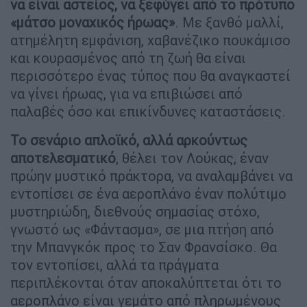
να είναι αστείος, να ξεφύγει από το πρότυπο
«μάτσο μοναχικός ήρωας»
. Με ξανθό μαλλί,
ατημέλητη εμφάνιση, χαβανέζικο πουκάμισο
και κουρασμένος από τη ζωή θα είναι
περισσότερο ένας τύπος που θα αναγκαστεί
να γίνει ήρωας, για να επιβιώσει από
παλαβές όσο και επικίνδυνες καταστάσεις.
Το σενάριο απλοϊκό, αλλά αρκούντως
αποτελεσματικό
, θέλει τον Λούκας, έναν
πρώην μυστικό πράκτορα, να αναλαμβάνει να
εντοπίσει σε ένα αεροπλάνο έναν πολύτιμο
μυστηριώδη, διεθνούς σημασίας στόχο,
γνωστό ως «Φάντασμα», σε μια πτήση από
την Μπανγκόκ προς το Σαν Φρανσίσκο. Θα
τον εντοπίσει, αλλά τα πράγματα
περιπλέκονται όταν αποκαλύπτεται ότι το
αεροπλάνο είναι γεμάτο από πληρωμένους