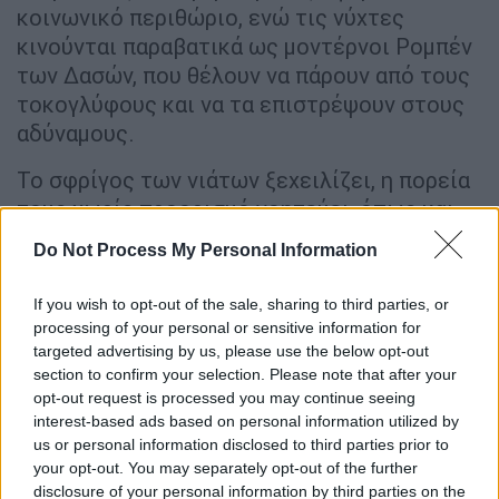
κοινωνικό περιθώριο, ενώ τις νύχτες
κινούνται παραβατικά ως μοντέρνοι Ρομπέν
των Δασών, που θέλουν να πάρουν από τους
τοκογλύφους και να τα επιστρέψουν στους
αδύναμους.
Το σφρίγος των νιάτων ξεχειλίζει, η πορεία
τους χωρίς προορισμό γοητεύει, όπως και
τα τοπία της ελληνικής υπαίθρου, τα οποία
Do Not Process My Personal Information
διασχίζει το τροχόσπιτο.
Φιγούρες που
περνούν απαρατήρητες από τα ραντάρ της
If you wish to opt-out of the sale, sharing to third parties, or
«νομιμότητας», ζουν για κάθε στιγμή
,
processing of your personal or sensitive information for
γελώντας, χορεύοντας, ερωτοτροπώντας,
targeted advertising by us, please use the below opt-out
section to confirm your selection. Please note that after your
αρνούνται να μεγαλώσουν σαν τα χαμένα
opt-out request is processed you may continue seeing
παιδιά στον «Πίτερ Παν», που αποτελεί μία
interest-based ads based on personal information utilized by
από τις βασικές αναφορές στο φρέσκο
us or personal information disclosed to third parties prior to
κινηματογραφικό σύμπαν που μας συστήνει ο
your opt-out. You may separately opt-out of the further
disclosure of your personal information by third parties on the
Κεκάτος.